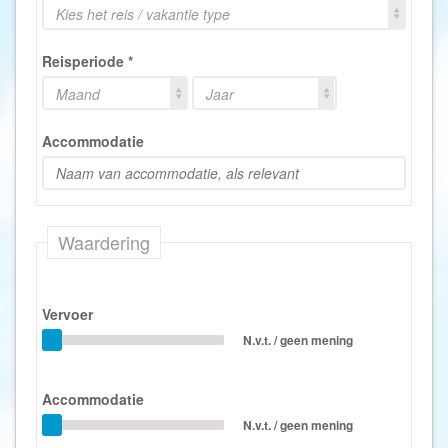
Kies het reis / vakantie type
Reisperiode
*
Maand
Jaar
Accommodatie
Waardering
Vervoer
N.v.t. / geen mening
Accommodatie
N.v.t. / geen mening