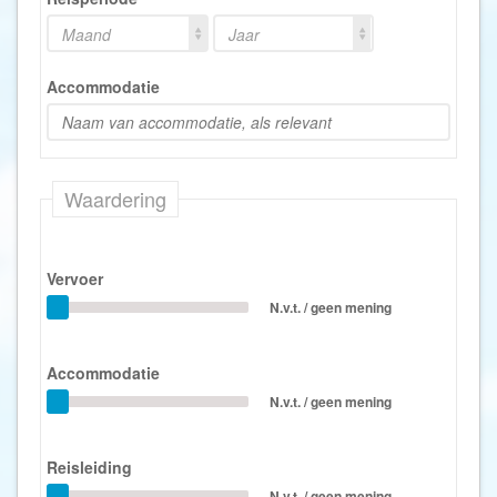
Maand
Jaar
Accommodatie
Waardering
Vervoer
N.v.t. / geen mening
Accommodatie
N.v.t. / geen mening
Reisleiding
N.v.t. / geen mening