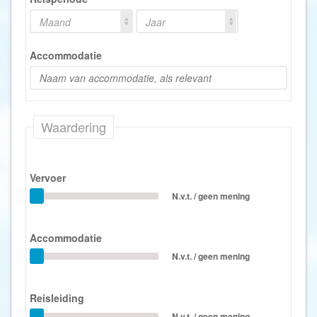
Maand
Jaar
Accommodatie
Waardering
Vervoer
N.v.t. / geen mening
Accommodatie
N.v.t. / geen mening
Reisleiding
N.v.t. / geen mening