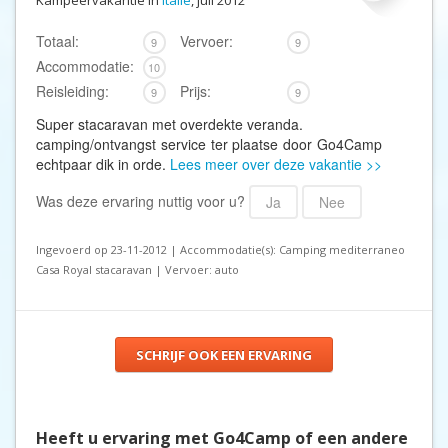
Kampeervakantie in
Italië
, juli 2012
Totaal:
Vervoer:
9
9
Accommodatie:
10
Reisleiding:
Prijs:
9
9
Super stacaravan met overdekte veranda.
camping/ontvangst service ter plaatse door Go4Camp
echtpaar dik in orde.
Lees meer over deze vakantie >>
Was deze ervaring nuttig voor u?
Ja
Nee
Ingevoerd op 23-11-2012 | Accommodatie(s): Camping mediterraneo
Casa Royal stacaravan | Vervoer: auto
SCHRIJF OOK EEN ERVARING
Heeft u ervaring met Go4Camp of een andere