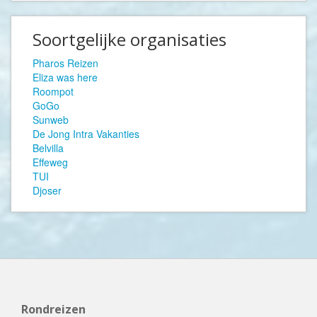
Soortgelijke organisaties
Pharos Reizen
Eliza was here
Roompot
GoGo
Sunweb
De Jong Intra Vakanties
Belvilla
Effeweg
TUI
Djoser
Rondreizen