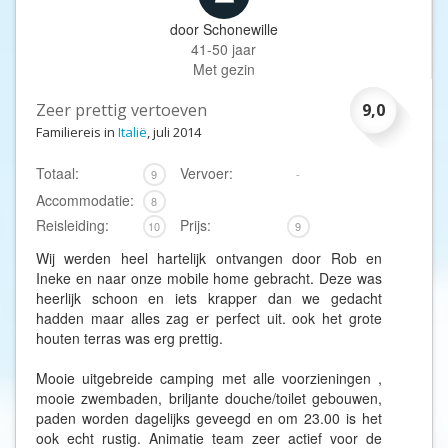
door
Schonewille
41-50 jaar
Met gezin
Zeer prettig vertoeven
9,0
Familiereis in
Italië
, juli 2014
Totaal:
Vervoer:
9
-
Accommodatie:
8
Reisleiding:
Prijs:
10
9
Wij werden heel hartelijk ontvangen door Rob en
Ineke en naar onze mobile home gebracht. Deze was
heerlijk schoon en iets krapper dan we gedacht
hadden maar alles zag er perfect uit. ook het grote
houten terras was erg prettig.
Mooie uitgebreide camping met alle voorzieningen ,
mooie zwembaden, briljante douche/toilet gebouwen,
paden worden dagelijks geveegd en om 23.00 is het
ook echt rustig. Animatie team zeer actief voor de