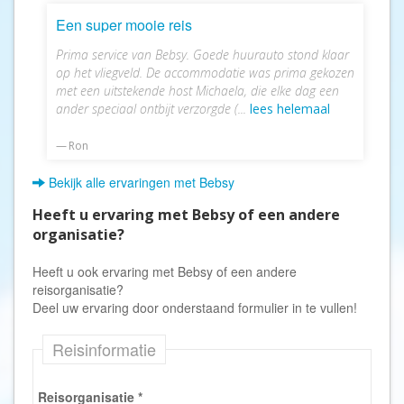
Een super mooie reis
Prima service van Bebsy. Goede huurauto stond klaar
op het vliegveld. De accommodatie was prima gekozen
met een uitstekende host Michaela, die elke dag een
ander speciaal ontbijt verzorgde (...
lees helemaal
Ron
Bekijk alle ervaringen met Bebsy
Heeft u ervaring met Bebsy of een andere
organisatie?
Heeft u ook ervaring met Bebsy of een andere
reisorganisatie?
Deel uw ervaring door onderstaand formulier in te vullen!
Reisinformatie
Reisorganisatie
*