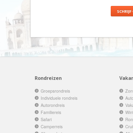
SCHRIJF
Rondreizen
Vakan
Groepsrondreis
Zon
Individuele rondreis
Aut
Autorondreis
Vak
Familiereis
Win
Safari
Ron
Camperreis
Cru