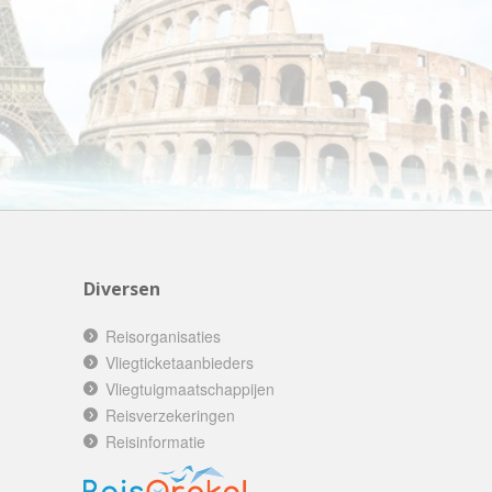
AV-Tours & Safaris
Aves Travels
Barrio Life
BBI Travel
Beaches
Bebsy
BeenInAsia
Belvilla
Diversen
Best of Travel
Beter-uit
Reisorganisaties
Vliegticketaanbieders
Better Places
Vliegtuigmaatschappijen
BoerenBed
Reisverzekeringen
Bolsjoj Reizen
Reisinformatie
BON travel