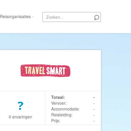
Reisorganisaties
Alle reisorganisaties
333travel
50 States Travel
ACSI Kampeerreizen
Activity International
Adam Voyages
Ado Travel
Totaal:
-
?
Vervoer:
-
Aeroglobe International
Accommodatie:
-
ie
Africa Wildlife Safaris
Reisleiding:
-
0 ervaringen
Prijs:
-
African Travels