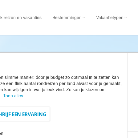
k reizen
en vakanties
Bestemmingen
Vakantietypen
Alle bestemmingen
Alle vakantietypen
Albanië
Actieve vakantie
Amerika
Autorondreis
Amerikaanse
Autovakantie
een slimme manier: door je budget zo optimaal in te zetten kan
Maagdeneilanden
Camperreis
 ze een flink aantal rondreizen per land alvast voor je gemaakt,
en kan wijzigen in wat je leuk vind. Zo kan je kiezen om
Andorra
Cruise
..
Toon alles
Angola
Culinaire vakantie
Antarctica
Culturele vakantie
HRIJF EEN ERVARING
Antigua en Barbuda
Duik/snorkelvakant
Argentinië
Excursiereis
en: