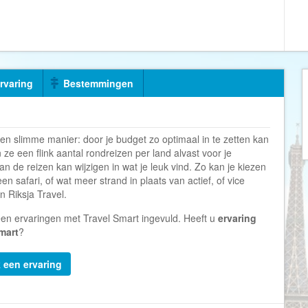
Armenië
Familiereis
Aruba
Fietsvakantie
Australië
Fly and Drive
Azerbeidzjan
Formule 1 reis
ervaring
Bestemmingen
Bahama's
Fotoreis
Bahrein
Golfvakantie
Barbados
Groepsrondreis
 een slimme manier: door je budget zo optimaal in te zetten kan
België
Hotel
 ze een flink aantal rondreizen per land alvast voor je
an de reizen kan wijzigen in wat je leuk vind. Zo kan je kiezen
Belize
Individuele rondrei
 safari, of wat meer strand in plaats van actief, of vice
an
Riksja Travel
.
Benin
Jongerenvakantie
Bermuda
Kampeervakantie
een ervaringen met Travel Smart ingevuld. Heeft u
ervaring
mart
?
Bhutan
Kerstreis
Bolivia
Motorreis
k een ervaring
Bonaire
Muziekreis
Bosnië en Herzegovina
Natuurreis