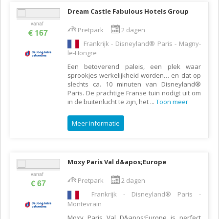
Dream Castle Fabulous Hotels Group
vanaf
Pretpark
2 dagen
€ 167
Frankrijk - Disneyland® Paris - Magny-
le-Hongre
Een betoverend paleis, een plek waar
sprookjes werkelijkheid worden… en dat op
slechts ca. 10 minuten van Disneyland®
Paris. De prachtige Franse tuin nodigt uit om
in de buitenlucht te zijn, het
...
Toon meer
Meer informatie
Moxy Paris Val d&apos;Europe
vanaf
Pretpark
2 dagen
€ 67
Frankrijk - Disneyland® Paris -
Montevrain
Moxy Paris Val D&apos;Europe is perfect