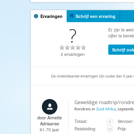
Ervaringen
Schrijf een ervaring
?
Er zijn te we
cijfer te ber
Schrijf oo
2 ervaringen
De onderstaande ervaringen zijn ouder dan 5 jaar 
Geweldige roadtrip/rondre
Rondreis in
Zuid Afrika
, septemb
door
Annette
Totaal:
Vervoer:
9
Adriaanse
Reisleiding:
Prijs:
61-70 jaar
10