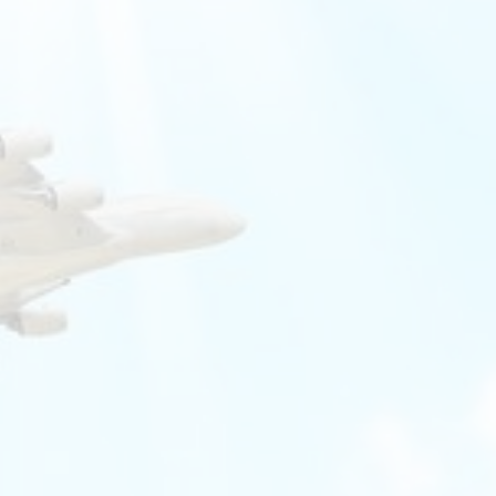
Booking.com
Budget Safari
Bungalows.nl
By June
Campings.com
Canvas Holidays
Captain Africa
Caribbean.nl
Center Parcs
Chalet.nl
Charlie's Travels
Cirkel
Club Med
Corendon
Cruise Travel