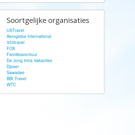
Afrika Reisopmaat
Airbnb
Soortgelijke organisaties
Aktiva Tours
Allcamps
USTravel
Aeroglobe International
Alltours
333travel
Alpenreizen
FOX
Familieavontuur
Ander Licht Reizen
De Jong Intra Vakanties
Djoser
ANWB Camping
Sawadee
s
ANWB Vakantie
BBI Travel
WTC
Arctic Adventure Expedities
AsiaDirect
Askja Reizen
Atma Asia Travel
Atma Reizen
Autoreiswinkel.nl