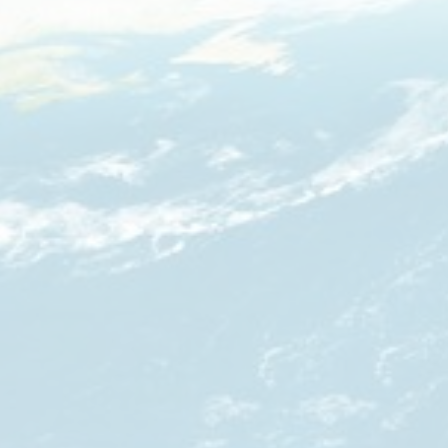
Fair2.travel
Familieavontuur
Family Tours
FD Travel Group
Fiets-Fun
Fietsrelax
Five Star Verrassingsreizen
Fletcher
FlexToursKreta
Forza Voetbalreizen
FOX
FreeSun
Fru Amundsen
Go4Camp