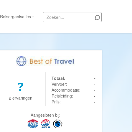
Reisorganisaties
Alle reisorganisaties
333travel
50 States Travel
ACSI Kampeerreizen
Totaal:
-
Activity International
?
Vervoer:
-
Adam Voyages
Accommodatie:
-
Reisleiding:
-
Ado Travel
2 ervaringen
Prijs:
-
Aeroglobe International
ie
Africa Wildlife Safaris
Aangesloten bij:
African Travels