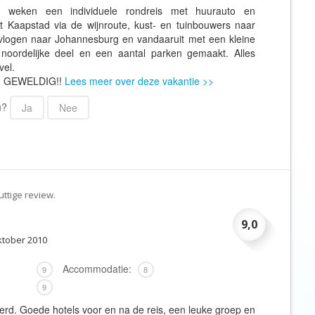
 weken een individuele rondreis met huurauto en
Botswana
Oud & Nieuw reis
t Kaapstad via de wijnroute, kust- en tuinbouwers naar
Brazilië
Pretpark
vlogen naar Johannesburg en vandaaruit met een kleine
noordelijke deel en een aantal parken gemaakt. Alles
Britse Maagdeneilanden
Rondreis
vel.
Bulgarije
Safari
r: GEWELDIG!!
Lees meer over deze vakantie >>
Cambodja
Singlereis
 u?
Ja
Nee
Canada
Sportreis
Canarische Eilanden
Stedentrip
Chili
Taalcursus
China
Thema vakanties
ttige review.
Colombia
Vakantiehuis
9,0
Costa Rica
Vakantiepark
oktober 2010
Cuba
Vogelreis
Accommodatie:
9
8
Curaçao
Vrijwilligerswerk
9
Cyprus
Wandelvakantie
erd. Goede hotels voor en na de reis, een leuke groep en