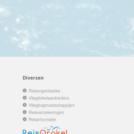
GoFun
GoGo
Golfreizen.nu
Golftime
GoMundo
Groove-X
Happyhome
Headliner Travel
Diversen
Heart of Argentina Travel
Hillwalk Tours
Reisorganisaties
Hogenboom Vakantieparken
Vliegticketaanbieders
Vliegtuigmaatschappijen
Hotelspecials
Reisverzekeringen
House of Britain
Reisinformatie
HT Wandelreizen
Ihlosi Travel