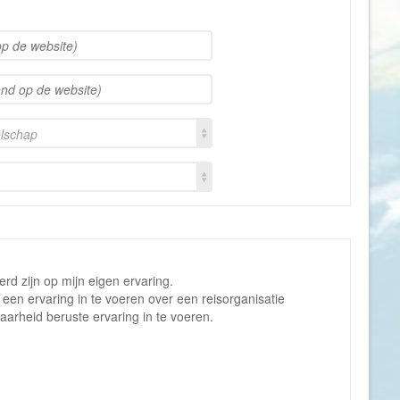
Liechtenstein
Litouwen
Luxemburg
Macedonië
elschap
Madagaskar
Malawi
Malediven
Maleisië
Malta
Marokko
d zijn op mijn eigen ervaring.
m een ervaring in te voeren over een reisorganisatie
Martinique
arheid beruste ervaring in te voeren.
Mauritius
Mexico
Moldavië