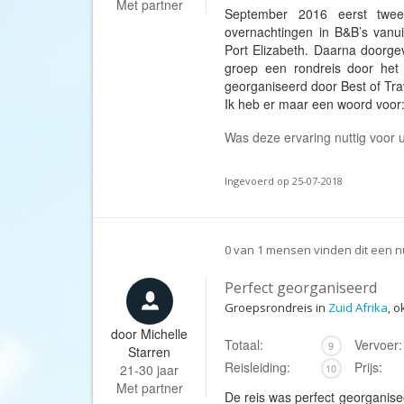
Met partner
September 2016 eerst twee
overnachtingen in B&B’s vanui
Port Elizabeth. Daarna doorge
groep een rondreis door het 
georganiseerd door Best of Tra
Ik heb er maar een woord voo
Was deze ervaring nuttig voor
Ingevoerd op 25-07-2018
0
van
1
mensen vinden dit een nu
Perfect georganiseerd
Groepsrondreis in
Zuid Afrika
, 
door
Michelle
Totaal:
Vervoer:
9
Starren
Reisleiding:
Prijs:
21-30 jaar
10
Met partner
De reis was perfect georganise