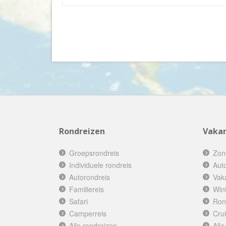
Rondreizen
Vakan
Groepsrondreis
Zon
Individuele rondreis
Aut
Autorondreis
Vak
Familiereis
Win
Safari
Ron
Camperreis
Cru
Alle rondreizen
Alle