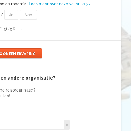
Denemarken
Wellness vakantie
ns de rondreis.
Lees meer over deze vakantie >>
Dominicaanse Republiek
Winterreis
 u?
Ja
Nee
Duitsland
Wintersport
Ecuador
liegtuig & bus
Zonvakantie
Egypte
El Salvador
 OOK EEN ERVARING
Engeland
Estland
Faeröer
een andere organisatie?
Fiji
re reisorganisatie?
Filipijnen
ullen!
Finland
Frankrijk
Frans-Guyana
Galapagos Eilanden