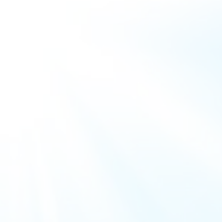
AV-Tours & Safaris
Aves Travels
Barrio Life
BBI Travel
Beaches
Bebsy
BeenInAsia
Belvilla
Best of Travel
Beter-uit
Better Places
BoerenBed
Bolsjoj Reizen
BON travel