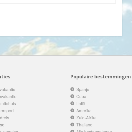
Monaco
Mongolië
Montenegro
Mozambique
Myanmar
Namibië
Nederland
Nepal
ties
Populaire bestemmingen
Nicaragua
Nieuw Zeeland
vakantie
Spanje
Noorwegen
ovakantie
Cuba
antiehuis
Italië
Oeganda
tersport
Amerika
Oezbekistan
dreis
Zuid-Afrika
Oman
ise
Thailand
Oostenrijk
 vakanties
Alle bestemmingen