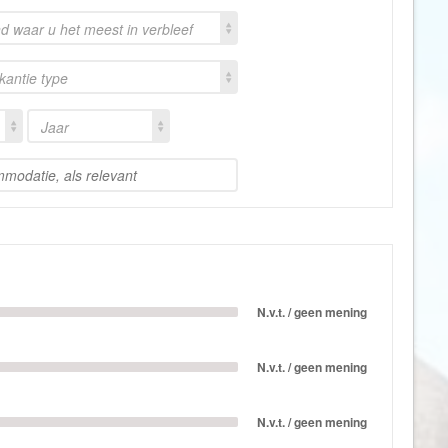
Gambia
nd waar u het meest in verbleef
Georgië
akantie type
Ghana
Granada
Jaar
Griekenland
Groenland
Guadeloupe
Guatemala
Honduras
Hongarije
N.v.t. / geen mening
Ierland
IJsland
N.v.t. / geen mening
India
N.v.t. / geen mening
Indonesië