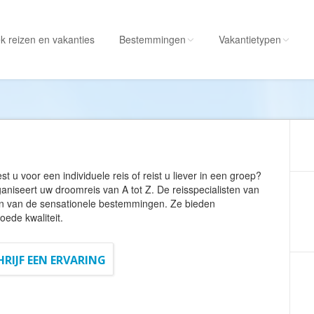
k reizen
en vakanties
Bestemmingen
Vakantietypen
Alle bestemmingen
Alle vakantietypen
Albanië
Actieve vakantie
Amerika
Autorondreis
Amerikaanse
Autovakantie
st u voor een individuele reis of reist u liever in een groep?
Maagdeneilanden
Camperreis
aniseert uw droomreis van A tot Z. De reisspecialisten van
én van de sensationele bestemmingen. Ze bieden
Andorra
Cruise
oede kwaliteit.
Angola
Culinaire vakantie
Antarctica
Culturele vakantie
HRIJF EEN ERVARING
Antigua en Barbuda
Duik/snorkelvakant
Argentinië
Excursiereis