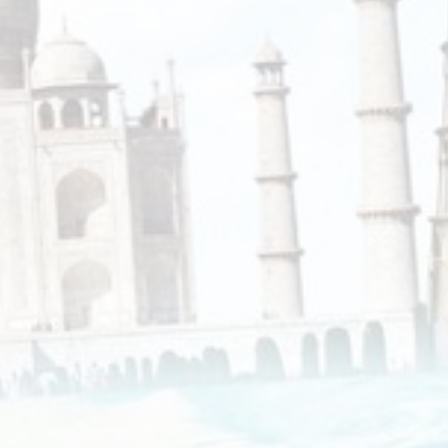
Echt Ierland
Effeweg
Egypt Unexpected Reizen
Eigen-Wijze Reizen
Eilandhoppen op Maat
Eliza was here
Equipovoetbalreizen
Ervaar Reizen
Eshi Eco Travel
Expedia
Experience Nubia
ExperienceTravel
Exploring Colombia
Extracamp holidays
Eye4cycling