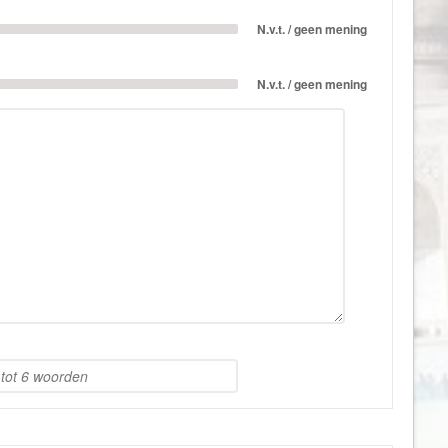
Israël
N.v.t. / geen mening
Italië
Jamaica
N.v.t. / geen mening
Japan
Jordanië
Kaaimaneilanden
Kaapverdië
Kazachstan
Kenia
Kirgizië (Kirgizstan)
Koeweit
Kroatië
Laos
Lesotho
Letland