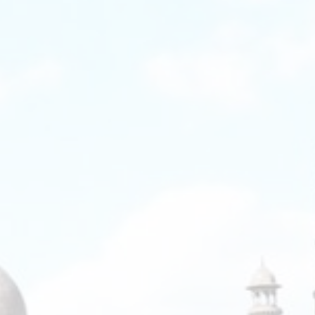
CruiseReizen.nl
Crystal Wings Holidays
Cuba4all Reizen
Dades Reizen
Dagboek Reizen
De Jong Intra Vakanties
Djoser
DLX Travel
DOE reizen
DP Reizen
Dreamlines
DrieTour
Eastpackers
Easy Israel Reizen