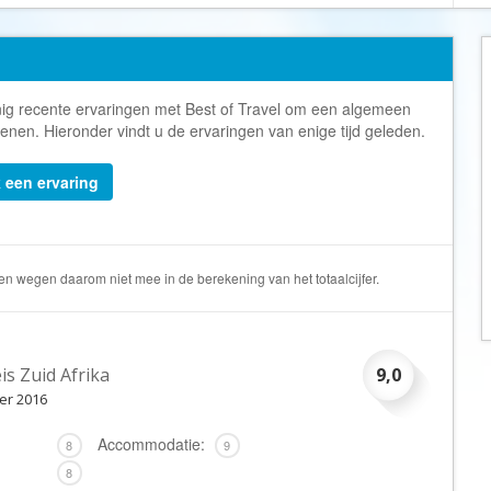
Armenië
Familiereis
Aruba
Fietsvakantie
Australië
Fly and Drive
Azerbeidzjan
Formule 1 reis
inig recente ervaringen met Best of Travel om een algemeen
ekenen. Hieronder vindt u de ervaringen van enige tijd geleden.
Bahama's
Fotoreis
Bahrein
Golfvakantie
k een ervaring
Barbados
Groepsrondreis
België
Hotel
Belize
Individuele rondrei
en wegen daarom niet mee in de berekening van het totaalcijfer.
Benin
Jongerenvakantie
Bermuda
Kampeervakantie
is Zuid Afrika
9,0
Bhutan
Kerstreis
er 2016
Bolivia
Motorreis
Accommodatie:
Bonaire
Muziekreis
8
9
8
Bosnië en Herzegovina
Natuurreis