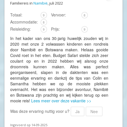
Familiereis in
Namibië
, juli 2022
Totaal:
Vervoer:
9
8
Accommodatie:
8
Reisleiding:
Prijs:
9
9
In het kader van ons 30-jarig huwelijk zouden wij in
2020 met onze 2 volwassen kinderen een rondreis
door Namibië en Botswana maken. Helaas gooide
Covid roet in het eten. Budget Safari stelde zich zeer
coulant op en in 2022 hebben wij alsnog onze
droomreis kunnen maken. Alles was perfect
georganiseerd, slapen in de daktenten was een
eenmalige ervaring en dankzij de tips van Colin en
Samantha hebben we op de mooiste plekken
overnacht. Het was een bijzonder avontuur, Namibië
en Botswana zijn prachtig en wij kijken terug op een
mooie reis!
Lees meer over deze vakantie >>
Was deze ervaring nuttig voor u?
Ja
Nee
Ingevoerd op 14-09-2025