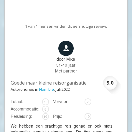
1
van
1
mensen vinden dit een nuttige review.
door
Mike
31-40 jaar
Met partner
Goede maar kleine reisorganisatie.
9,0
Autorondreis in
Namibië
, juli 2022
Totaal:
Vervoer:
9
7
Accommodatie:
8
Reisleiding:
Prijs:
10
10
We hebben een prachtige reis gehad en ook niets
belangrijks gemist volgens ons. De tips (voor een