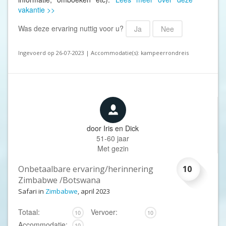
vakantie >>
Was deze ervaring nuttig voor u?
Ja
Nee
Ingevoerd op 26-07-2023 | Accommodatie(s): kampeerrondreis
door
Iris en Dick
51-60 jaar
Met gezin
Onbetaalbare ervaring/herinnering
10
Zimbabwe /Botswana
Safari in
Zimbabwe
, april 2023
Totaal:
Vervoer:
10
10
Accommodatie:
10