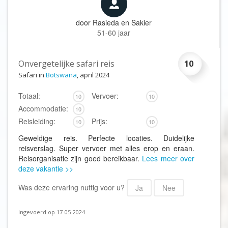
door
Rasieda en Sakier
51-60 jaar
Onvergetelijke safari reis
10
Safari in
Botswana
, april 2024
Totaal:
Vervoer:
10
10
Accommodatie:
10
Reisleiding:
Prijs:
10
10
Geweldige reis. Perfecte locaties. Duidelijke
reisverslag. Super vervoer met alles erop en eraan.
Reisorganisatie zijn goed bereikbaar.
Lees meer over
deze vakantie >>
Was deze ervaring nuttig voor u?
Ja
Nee
Ingevoerd op 17-05-2024