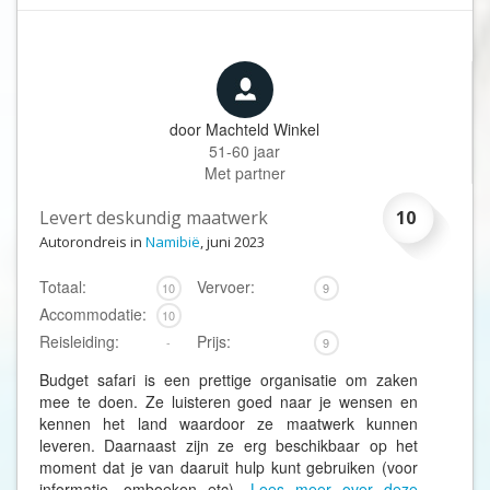
door
Machteld Winkel
51-60 jaar
Met partner
Levert deskundig maatwerk
10
Autorondreis in
Namibië
, juni 2023
Totaal:
Vervoer:
10
9
Accommodatie:
10
Reisleiding:
Prijs:
-
9
Budget safari is een prettige organisatie om zaken
mee te doen. Ze luisteren goed naar je wensen en
kennen het land waardoor ze maatwerk kunnen
leveren. Daarnaast zijn ze erg beschikbaar op het
moment dat je van daaruit hulp kunt gebruiken (voor
informatie, omboeken etc).
Lees meer over deze