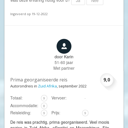
Was deze ervaring nuttig voor u?
Ja
Nee
Ingevoerd op 19-12-2022
door
Karin
51-60 jaar
Met partner
Prima georganiseerde reis
9,0
Autorondreis in
Zuid Afrika
, september 2022
Totaal:
Vervoer:
9
-
Accommodatie:
8
Reisleiding:
Prijs:
9
9
De reis was prachtig, prima georganiseerd. Veel moois
gezien in Zuid Afrika, eSwatini en Mozambique. Fijn