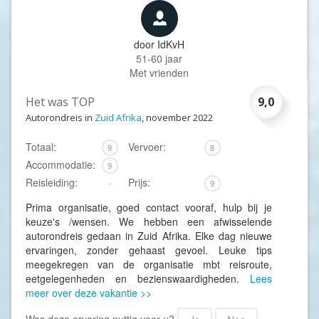
door
IdKvH
51-60 jaar
Met vrienden
Het was TOP
9,0
Autorondreis in
Zuid Afrika
, november 2022
Totaal:
Vervoer:
9
8
Accommodatie:
9
Reisleiding:
Prijs:
-
9
Prima organisatie, goed contact vooraf, hulp bij je
keuze's /wensen. We hebben een afwisselende
autorondreis gedaan in Zuid Afrika. Elke dag nieuwe
ervaringen, zonder gehaast gevoel. Leuke tips
meegekregen van de organisatie mbt reisroute,
eetgelegenheden en bezienswaardigheden.
Lees
meer over deze vakantie >>