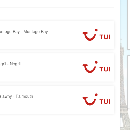
Armenië
Familiereis
Aruba
Fietsvakantie
Australië
Fly and Drive
Azerbeidzjan
Formule 1 reis
ntego Bay - Montego Bay
Bahama's
Fotoreis
Bahrein
Golfvakantie
Barbados
Groepsrondreis
ril - Negril
België
Hotel
Belize
Individuele rondrei
Benin
Jongerenvakantie
Bermuda
Kampeervakantie
elawny - Falmouth
Bhutan
Kerstreis
Bolivia
Motorreis
Bonaire
Muziekreis
Bosnië en Herzegovina
Natuurreis