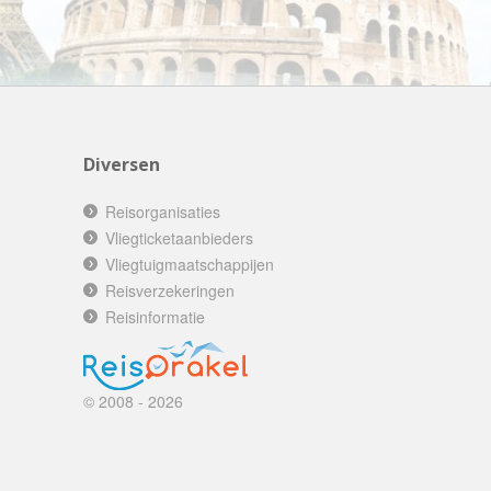
AV-Tours & Safaris
Aves Travels
Barrio Life
BBI Travel
Beaches
Diversen
Bebsy
Reisorganisaties
BeenInAsia
Vliegticketaanbieders
Belvilla
Vliegtuigmaatschappijen
Reisverzekeringen
Best of Travel
Reisinformatie
Beter-uit
Better Places
BoerenBed
© 2008 - 2026
Bolsjoj Reizen
BON travel