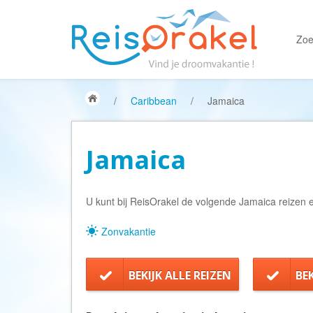
Zoe
/
Caribbean
/
Jamaica
Jamaica
U kunt bij ReisOrakel de volgende Jamaica reizen e
Zonvakantie
BEKIJK ALLE REIZEN
BE