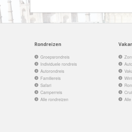
Rondreizen
Vakan
Groepsrondreis
Zon
Individuele rondreis
Aut
Autorondreis
Vak
Familiereis
Win
Safari
Ron
Camperreis
Cru
Alle rondreizen
Alle