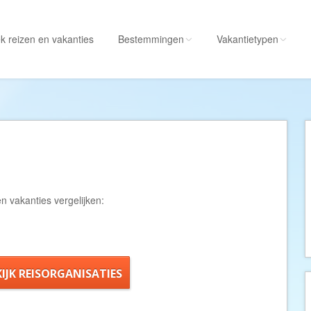
k reizen
en vakanties
Bestemmingen
Vakantietypen
Alle bestemmingen
Alle vakantietypen
Albanië
Actieve vakantie
Amerika
Autorondreis
Amerikaanse
Autovakantie
Maagdeneilanden
Camperreis
n vakanties vergelijken:
Andorra
Cruise
Angola
Culinaire vakantie
Antarctica
Culturele vakantie
Antigua en Barbuda
Duik/snorkelvakant
KIJK REISORGANISATIES
Argentinië
Excursiereis