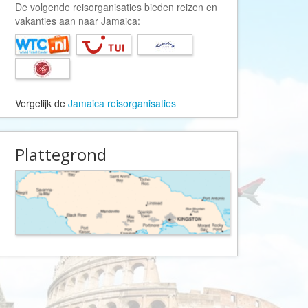
Afrika Reisopmaat
De volgende reisorganisaties bieden reizen en
vakanties aan naar Jamaica:
Airbnb
Aktiva Tours
Allcamps
Alltours
Vergelijk de
Jamaica reisorganisaties
Alpenreizen
Ander Licht Reizen
Plattegrond
ANWB Camping
s
ANWB Vakantie
Arctic Adventure Expedities
AsiaDirect
Askja Reizen
Atma Asia Travel
Atma Reizen
Autoreiswinkel.nl