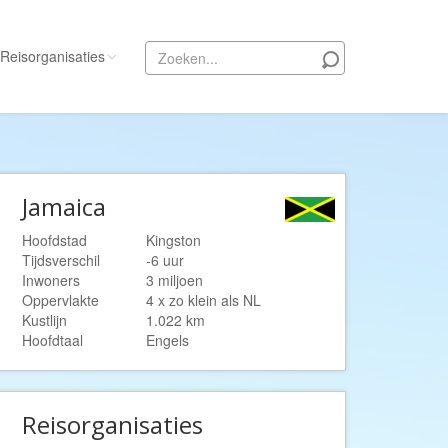
Reisorganisaties
Alle reisorganisaties
333travel
Jamaica
50 States Travel
ACSI Kampeerreizen
Hoofdstad
Kingston
Tijdsverschil
-6 uur
Activity International
Inwoners
3 miljoen
Adam Voyages
Oppervlakte
4 x zo klein als NL
Kustlijn
1.022 km
Ado Travel
Hoofdtaal
Engels
Aeroglobe International
ie
Africa Wildlife Safaris
Reisorganisaties
African Travels