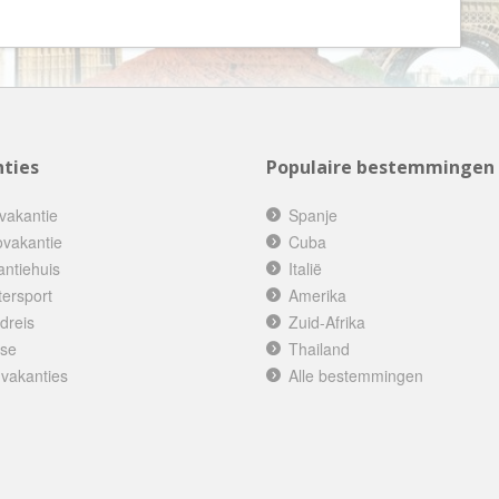
Botswana
Oud & Nieuw reis
Brazilië
Pretpark
Britse Maagdeneilanden
Rondreis
Bulgarije
Safari
Cambodja
Singlereis
ties
Populaire bestemmingen
Canada
Sportreis
vakantie
Spanje
Canarische Eilanden
Stedentrip
ovakantie
Cuba
Chili
Taalcursus
antiehuis
Italië
tersport
Amerika
China
Thema vakanties
dreis
Zuid-Afrika
Colombia
Vakantiehuis
ise
Thailand
Costa Rica
Vakantiepark
 vakanties
Alle bestemmingen
Cuba
Vogelreis
Curaçao
Vrijwilligerswerk
Cyprus
Wandelvakantie