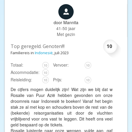
door
Mannita
41-50 jaar
Met gezin
Top geregeld. Genoten!!!
10
Familiereis in
Indonesië
, juli 2023
Totaal:
Vervoer:
10
10
Accommodatie:
10
Reisleiding:
Prijs:
10
10
De cijfers mogen duidelijk zijn! Wat zijn we blij dat w
Rosalie van Puur Azië hebben gevonden om onze
droomreis naar Indonesië te boeken! Vanaf het begin
stak ze al met kop en schouders boven de rest van de
(bekende) reisorganisaties uit door de vluchten
vrijblijvend voor ons vast te leggen. Dit heeft ons veel
geld bespaard op de tickets.
Rosalie luisterde naar onze wensen, vulde aan, gaf