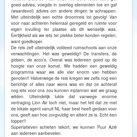
goed advies, voegde in overleg elementen toe en gaf
(waardevol) advies om andere dingen te schrappen.
Met uiteindelijk een echte droomreis tot gevolg! Van
voor naar achteren helemaal geregeld en ruimte voor
eigen invulling ter plaatse als dit wenselijk was.
Eerlijkheid als we iets ter plekke beter konden regelen,
want goedkoper.
De reis zelf uiteindelijk voldeed ruimschoots aan onze
verwachtingen. Het was geweldig!! De transfers, de
gidsen, de acco's. Overal was iedereen goed op de
hoogte van onze komst. We hadden een geweldig
programma waar we alle vier enorm van hebben
genoten!! Halverwege de reis kregen we zelfs nog een
berichtje of alles naar wens was en dat ze achteraf
nog iets voor ons zou kunnen inplannen wat we graag
wilden. Uiteindelijk lukte dat vanwege enorme
vertraging Lion Air toch niet, maar het feit dat ze met
de lokale agent vanuit NL haar best heeft gedaan voor
ons, geeft aan hoe zorgvuldig en attent ze is. Echt een
topper!!
Superlatieven schieten tekort, we kunnen Puur Azië
aan iedereen aanbevelen.