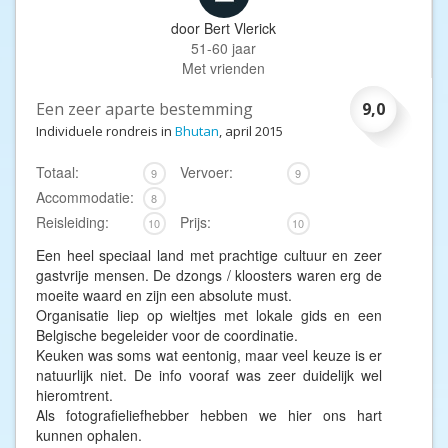
door
Bert Vlerick
51-60 jaar
Met vrienden
Een zeer aparte bestemming
9,0
Individuele rondreis in
Bhutan
, april 2015
Totaal:
Vervoer:
9
9
Accommodatie:
8
Reisleiding:
Prijs:
10
10
Een heel speciaal land met prachtige cultuur en zeer
gastvrije mensen. De dzongs / kloosters waren erg de
moeite waard en zijn een absolute must.
Organisatie liep op wieltjes met lokale gids en een
Belgische begeleider voor de coordinatie.
Keuken was soms wat eentonig, maar veel keuze is er
natuurlijk niet. De info vooraf was zeer duidelijk wel
hieromtrent.
Als fotografieliefhebber hebben we hier ons hart
kunnen ophalen.