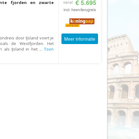
€ 5.695
vanaf
ante fjorden en zwarte
AV-Tours & Safaris
incl. heen/terugreis
Aves Travels
Barrio Life
BBI Travel
ondreis door IJsland voert je
Meer informatie
als de Westfjorden. Het
Beaches
n als IJsland in het
...
Toon
Bebsy
BeenInAsia
Belvilla
Best of Travel
Beter-uit
Better Places
BoerenBed
Bolsjoj Reizen
BON travel