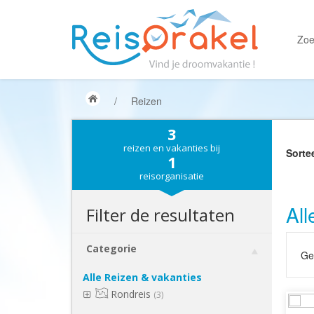
Zoe
/
Reizen
3
reizen en vakanties bij
Sorte
1
reisorganisatie
All
Filter de resultaten
Categorie
Gek
Alle Reizen & vakanties
Rondreis
(3)