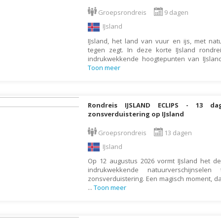
Armenië
Familiereis
Groepsrondreis
9 dagen
Aruba
Fietsvakantie
IJsland
Australië
Fly and Drive
IJsland, het land van vuur en ijs, met nat
Azerbeidzjan
Formule 1 reis
tegen zegt. In deze korte IJsland rond
indrukwekkende hoogtepunten van IJslan
Bahama's
Fotoreis
Toon meer
Bahrein
Golfvakantie
Barbados
Groepsrondreis
Rondreis IJSLAND ECLIPS - 13 da
België
Hotel
zonsverduistering op IJsland
Belize
Individuele rondrei
Groepsrondreis
13 dagen
Benin
Jongerenvakantie
IJsland
Bermuda
Kampeervakantie
Op 12 augustus 2026 vormt IJsland het 
Bhutan
Kerstreis
indrukwekkende natuurverschijnselen
zonsverduistering. Een magisch moment, dat
Bolivia
Motorreis
...
Toon meer
Bonaire
Muziekreis
Bosnië en Herzegovina
Natuurreis