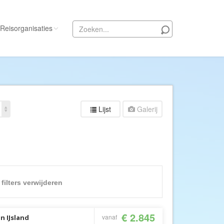
Reisorganisaties
Alle reisorganisaties
333travel
50 States Travel
Lijst
Galerij
ACSI Kampeerreizen
Activity International
Adam Voyages
Ado Travel
Aeroglobe International
 filters verwijderen
ie
Africa Wildlife Safaris
African Travels
€ 2.845
vanaf
n IJsland