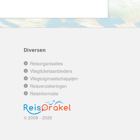
Booking.com
Budget Safari
Bungalows.nl
By June
Campings.com
Diversen
Canvas Holidays
Captain Africa
Reisorganisaties
Caribbean.nl
Vliegticketaanbieders
Vliegtuigmaatschappijen
Center Parcs
Reisverzekeringen
Chalet.nl
Reisinformatie
Charlie's Travels
Cirkel
© 2008 - 2026
Club Med
Corendon
Cruise Travel