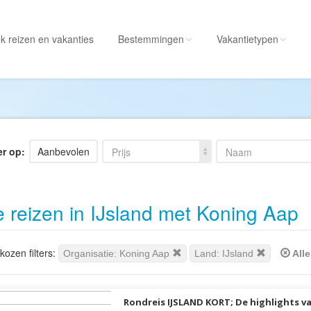
k reizen
en vakanties
Bestemmingen
Vakantietypen
Alle bestemmingen
Alle vakantietypen
Albanië
Actieve vakantie
Amerika
Autorondreis
er op:
Aanbevolen
Prijs
Naam
Amerikaanse
Autovakantie
Maagdeneilanden
Camperreis
e reizen in IJsland met Koning Aap
Andorra
Cruise
Angola
Culinaire vakantie
Antarctica
Culturele vakantie
ozen filters:
Organisatie: Koning Aap
Land: IJsland
Alle
Antigua en Barbuda
Duik/snorkelvakant
Argentinië
Excursiereis
Rondreis IJSLAND KORT; De highlights va