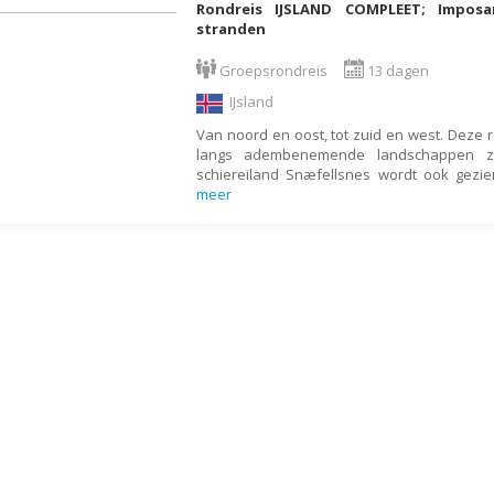
Rondreis IJSLAND COMPLEET; Impos
Botswana
Oud & Nieuw reis
stranden
Brazilië
Pretpark
Groepsrondreis
13 dagen
Britse Maagdeneilanden
Rondreis
IJsland
Bulgarije
Safari
Van noord en oost, tot zuid en west. Deze r
langs adembenemende landschappen zo
Cambodja
Singlereis
schiereiland Snæfellsnes wordt ook gezie
Canada
Sportreis
meer
Canarische Eilanden
Stedentrip
Chili
Taalcursus
China
Thema vakanties
Colombia
Vakantiehuis
Costa Rica
Vakantiepark
Cuba
Vogelreis
Curaçao
Vrijwilligerswerk
Cyprus
Wandelvakantie