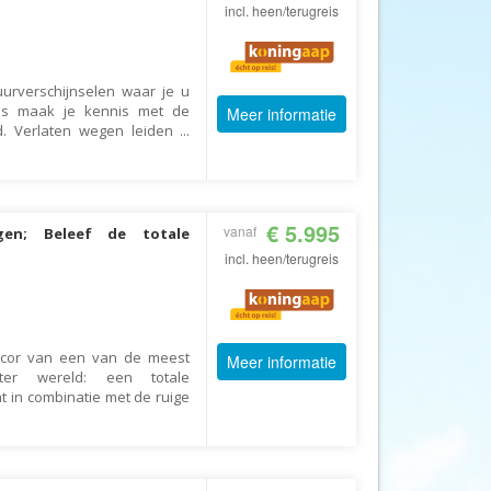
Afrika Reisopmaat
incl. heen/terugreis
Airbnb
Aktiva Tours
uurverschijnselen waar je u
Allcamps
reis maak je kennis met de
Meer informatie
d. Verlaten wegen leiden
...
Alltours
Alpenreizen
Ander Licht Reizen
€ 5.995
vanaf
gen; Beleef de totale
ANWB Camping
incl. heen/terugreis
s
ANWB Vakantie
Arctic Adventure Expedities
AsiaDirect
decor van een van de meest
Meer informatie
Askja Reizen
 ter wereld: een totale
 in combinatie met de ruige
Atma Asia Travel
Atma Reizen
Autoreiswinkel.nl