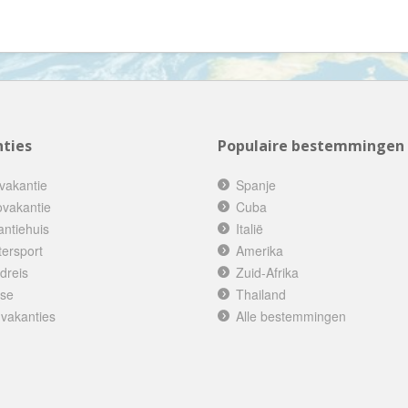
Denemarken
Wellness vakantie
Dominica
Winterreis
Dominicaanse Republiek
Wintersport
Duitsland
Zonvakantie
Ecuador
ties
Populaire bestemmingen
Egypte
El Salvador
vakantie
Spanje
Engeland
ovakantie
Cuba
antiehuis
Italië
Estland
tersport
Amerika
Faeröer
dreis
Zuid-Afrika
Fiji
ise
Thailand
 vakanties
Filipijnen
Alle bestemmingen
Finland
Frankrijk
Frans-Guyana