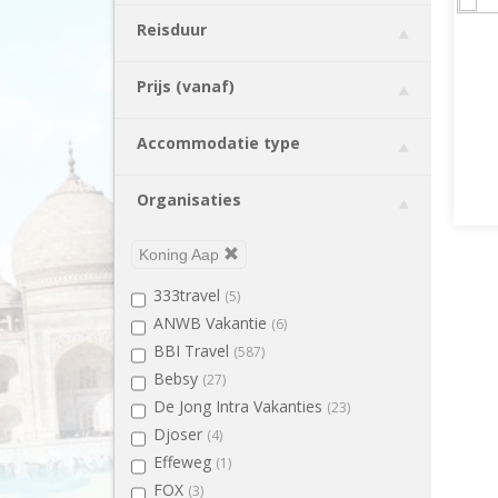
Cambodja
(3)
Reisduur
Chili
(4)
China
(12)
Prijs (vanaf)
Colombia
(2)
Costa Rica
(4)
Accommodatie type
Cuba
(3)
Cyprus
(1)
Organisaties
Ecuador
(2)
Egypte
(5)
Koning Aap
Estland
(3)
333travel
(5)
Georgië
(4)
ANWB Vakantie
(6)
Guatemala
(1)
BBI Travel
(587)
IJsland
(3)
Bebsy
(27)
India
(15)
De Jong Intra Vakanties
(23)
Indonesië
(10)
Djoser
(4)
Japan
(8)
Effeweg
(1)
Jordanië
(3)
FOX
(3)
Kazachstan
(3)