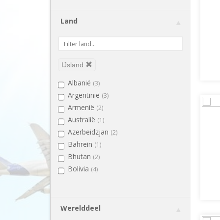
Land
IJsland
Albanië
(3)
Argentinië
(3)
Armenië
(2)
Australië
(1)
Azerbeidzjan
(2)
Bahrein
(1)
Bhutan
(2)
Bolivia
(4)
Bosnië en Herzegovina
(2)
Botswana
(2)
Brazilië
(4)
Werelddeel
Bulgarije
(1)