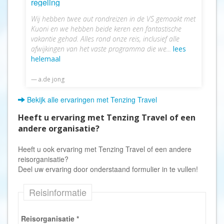
regeling
Wij hebben twee aut rondreizen in de VS gemaakt met
Kuoni en we hebben beide keren een fantastische
vakantie gehad. Alles rond onze reis, inclusief alle
afwijkingen van het vaste programma die we...
lees
helemaal
a.de jong
Bekijk alle ervaringen met Tenzing Travel
Heeft u ervaring met Tenzing Travel of een
andere organisatie?
Heeft u ook ervaring met Tenzing Travel of een andere
reisorganisatie?
Deel uw ervaring door onderstaand formulier in te vullen!
Reisinformatie
Reisorganisatie
*