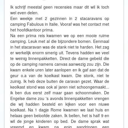
Ik schrijf meestal geen recensies maar dit wil ik toch
wel even delen.
Een weekje met 2 gezinnen in 2 stacaravans op
camping Fabulous in Italie. Vooraf was het contact met
het hoofdkantoor prima.
Na een prima reis kwamen we op een mooie ruime
camping. Leuk met al die bijzondere bomen. Eenmaal
in het stacaravan was de stank niet te harden. Het zag
er werkelijk enorm smerig uit. Tevens hadden we veel
te weinig linnenpakketten. Direct de dame gebeld die
op de camping namens canvas aanwezig zou zijn. Die
kwam enkele uren later aanlopen en ik gaf aan dat de
geur o.a van de koelkast kwam. Die stonk, niet te
zuinig. Ik heb deze buiten de caravan gezet. Waar de
keolkast stond was ook al jaren niet schoongemaakt...
ik ben dus eerst zelf maar gaan schoonmaken. De
Engelse dame zou 's avonds linnenpakketten vrengen
die wij hadden besteld en kijken voor een niuwe
koelkast. Na 1 dagje Rome kwamen we laat huis en
helaas geen beloofde zaken. Ik bellen, het is half 9 en
wil de jonge kinderen op bed. De dame sprak wat
vreemd en kwam na enig aandringen een