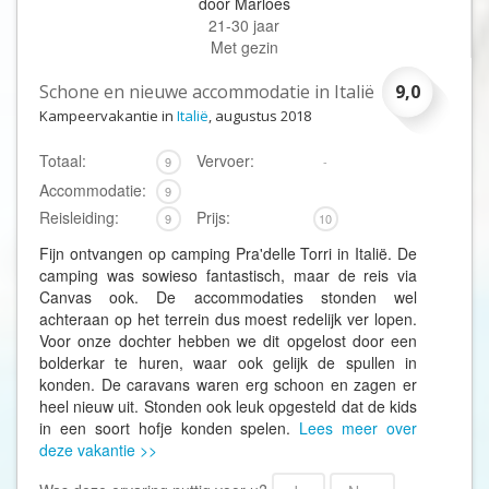
door
Marloes
21-30 jaar
Met gezin
Schone en nieuwe accommodatie in Italië
9,0
Kampeervakantie in
Italië
, augustus 2018
Totaal:
Vervoer:
9
-
Accommodatie:
9
Reisleiding:
Prijs:
9
10
Fijn ontvangen op camping Pra'delle Torri in Italië. De
camping was sowieso fantastisch, maar de reis via
Canvas ook. De accommodaties stonden wel
achteraan op het terrein dus moest redelijk ver lopen.
Voor onze dochter hebben we dit opgelost door een
bolderkar te huren, waar ook gelijk de spullen in
konden. De caravans waren erg schoon en zagen er
heel nieuw uit. Stonden ook leuk opgesteld dat de kids
in een soort hofje konden spelen.
Lees meer over
deze vakantie >>