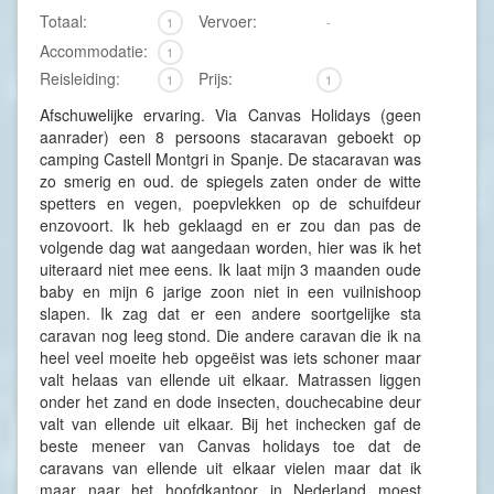
Totaal:
Vervoer:
1
-
Accommodatie:
1
Reisleiding:
Prijs:
1
1
Afschuwelijke ervaring. Via Canvas Holidays (geen
aanrader) een 8 persoons stacaravan geboekt op
camping Castell Montgri in Spanje. De stacaravan was
zo smerig en oud. de spiegels zaten onder de witte
spetters en vegen, poepvlekken op de schuifdeur
enzovoort. Ik heb geklaagd en er zou dan pas de
volgende dag wat aangedaan worden, hier was ik het
uiteraard niet mee eens. Ik laat mijn 3 maanden oude
baby en mijn 6 jarige zoon niet in een vuilnishoop
slapen. Ik zag dat er een andere soortgelijke sta
caravan nog leeg stond. Die andere caravan die ik na
heel veel moeite heb opgeëist was iets schoner maar
valt helaas van ellende uit elkaar. Matrassen liggen
onder het zand en dode insecten, douchecabine deur
valt van ellende uit elkaar. Bij het inchecken gaf de
beste meneer van Canvas holidays toe dat de
caravans van ellende uit elkaar vielen maar dat ik
maar naar het hoofdkantoor in Nederland moest