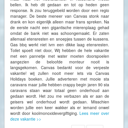
bellen. Ik heb dit gedaan en tot op heden geen
response. Ik zou teruggebeld worden door een regio
manager. De beste meneer van Canvas stonk naar
drank en kon eigenlijk alleen maar frans spreken. Na
de eerste nacht een gigantische mierenplaag gehad
omdat de bank niet was schoongemaakt. Er zaten
allemaal etensresten en snoepjes tussen de kussens.
Gas bbq werkt niet ivm een dikke laag etensresten.
Toilet spoelt niet door, Wij hebben de hele vakantie
met een pannetje met water moeten doorspoelen
aangezien de beloofde monteur nooit is
langsgekomen. Canvas bedankt voor de verpeste
vakantie! wij zullen nooit meer iets via Canvas
Holidays boeken. Jullie adverteren met mooie sta
caravans maar jullie hebben crappy begin jaren 90 sta
caravans staan waar totaal geen onderhoud aan
gedaan wordt. Het zou me verbazen als er aan de
geisers wel onderhoud wordt gedaan. Misschien
worden jullie een keer wakker als er iemand onwel
wordt door koolmonoxidevergiftiging.
Lees meer over
deze vakantie >>