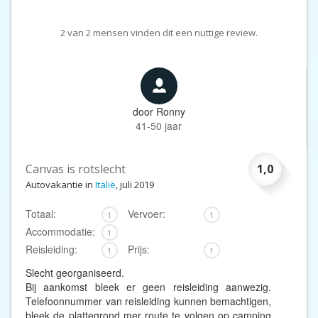
2
van
2
mensen vinden dit een nuttige review.
door
Ronny
41-50 jaar
Canvas is rotslecht
1,0
Autovakantie in
Italië
, juli 2019
Totaal:
Vervoer:
1
1
Accommodatie:
1
Reisleiding:
Prijs:
1
1
Slecht georganiseerd.
Bij aankomst bleek er geen reisleiding aanwezig.
Telefoonnummer van reisleiding kunnen bemachtigen,
bleek de plattegrond mer route te volgen op camping