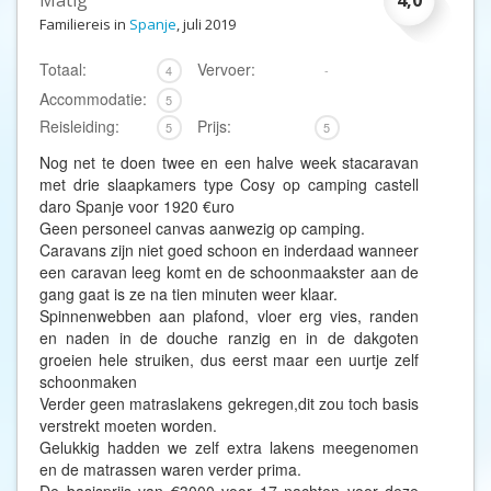
Matig
4,0
Familiereis in
Spanje
, juli 2019
Totaal:
Vervoer:
4
-
Accommodatie:
5
Reisleiding:
Prijs:
5
5
Nog net te doen twee en een halve week stacaravan
met drie slaapkamers type Cosy op camping castell
daro Spanje voor 1920 €uro
Geen personeel canvas aanwezig op camping.
Caravans zijn niet goed schoon en inderdaad wanneer
een caravan leeg komt en de schoonmaakster aan de
gang gaat is ze na tien minuten weer klaar.
Spinnenwebben aan plafond, vloer erg vies, randen
en naden in de douche ranzig en in de dakgoten
groeien hele struiken, dus eerst maar een uurtje zelf
schoonmaken
Verder geen matraslakens gekregen,dit zou toch basis
verstrekt moeten worden.
Gelukkig hadden we zelf extra lakens meegenomen
en de matrassen waren verder prima.