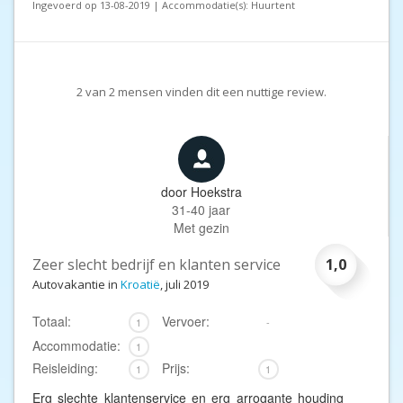
Ingevoerd op 13-08-2019 | Accommodatie(s): Huurtent
2
van
2
mensen vinden dit een nuttige review.
door
Hoekstra
31-40 jaar
Met gezin
Zeer slecht bedrijf en klanten service
1,0
Autovakantie in
Kroatië
, juli 2019
Totaal:
Vervoer:
1
-
Accommodatie:
1
Reisleiding:
Prijs:
1
1
Erg slechte klantenservice en erg arrogante houding