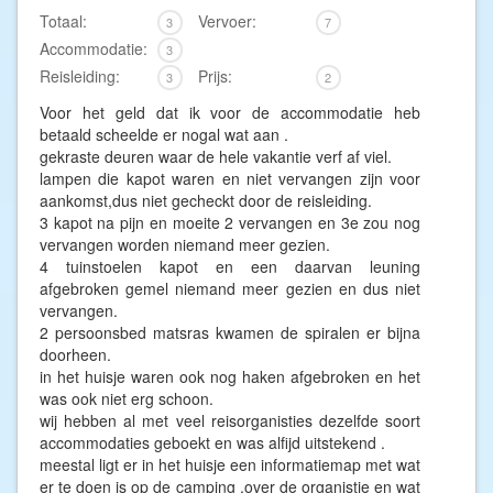
Totaal:
Vervoer:
3
7
Accommodatie:
3
Reisleiding:
Prijs:
3
2
Voor het geld dat ik voor de accommodatie heb
betaald scheelde er nogal wat aan .
gekraste deuren waar de hele vakantie verf af viel.
lampen die kapot waren en niet vervangen zijn voor
aankomst,dus niet gecheckt door de reisleiding.
3 kapot na pijn en moeite 2 vervangen en 3e zou nog
vervangen worden niemand meer gezien.
4 tuinstoelen kapot en een daarvan leuning
afgebroken gemel niemand meer gezien en dus niet
vervangen.
2 persoonsbed matsras kwamen de spiralen er bijna
doorheen.
in het huisje waren ook nog haken afgebroken en het
was ook niet erg schoon.
wij hebben al met veel reisorganisties dezelfde soort
accommodaties geboekt en was alfijd uitstekend .
meestal ligt er in het huisje een informatiemap met wat
er te doen is op de camping ,over de organistie en wat