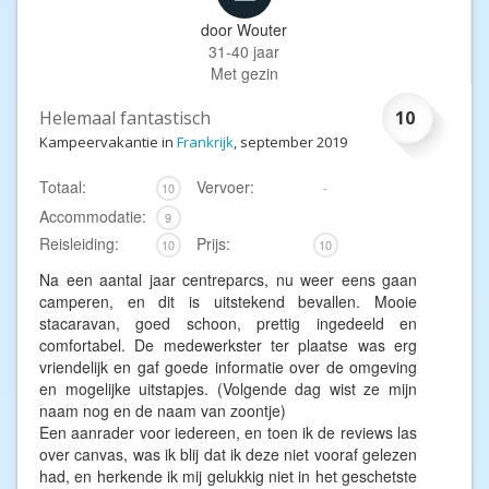
door
Wouter
31-40 jaar
Met gezin
Helemaal fantastisch
10
Kampeervakantie in
Frankrijk
, september 2019
Totaal:
Vervoer:
10
-
Accommodatie:
9
Reisleiding:
Prijs:
10
10
Na een aantal jaar centreparcs, nu weer eens gaan
camperen, en dit is uitstekend bevallen. Mooie
stacaravan, goed schoon, prettig ingedeeld en
comfortabel. De medewerkster ter plaatse was erg
vriendelijk en gaf goede informatie over de omgeving
en mogelijke uitstapjes. (Volgende dag wist ze mijn
naam nog en de naam van zoontje)
Een aanrader voor iedereen, en toen ik de reviews las
over canvas, was ik blij dat ik deze niet vooraf gelezen
had, en herkende ik mij gelukkig niet in het geschetste