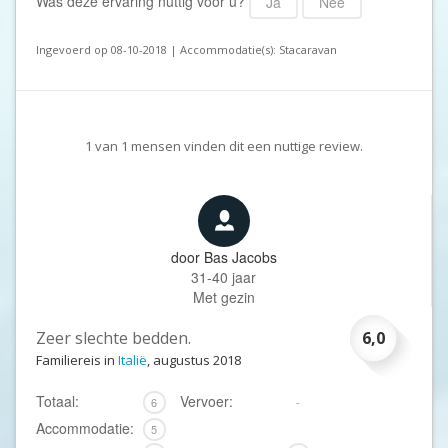
Was deze ervaring nuttig voor u?
Ja
Nee
Ingevoerd op 08-10-2018 | Accommodatie(s): Stacaravan
1
van
1
mensen vinden dit een nuttige review.
door
Bas Jacobs
31-40 jaar
Met gezin
Zeer slechte bedden.
6,0
Familiereis in
Italië
, augustus 2018
Totaal:
Vervoer:
6
-
Accommodatie:
5