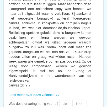
gewoon op tafel klaar te liggen. Maar aangezien deze
plattegrond een onleesbare copy was hebben we
maar zelf uitgezocht waar te verblijven. Bij aankomst
niet gepoetste bungalow( achteraf toegegeven
canvas) schimmel in kookpotten en gordijnen nagels
in bed, wc wat niet doorspoelde,douchekop kapot.
Reisleiding opnieuw gebeld, deze is bungalow komen
bezichtigen en hierna werden we gewoon
achtergelaten omdat wij uitleg vroegen waarom
bungalow zo vuil was. Vrouw heeft dan maar zelf
gepoetst aangezien we net een reis van 15 uur erop
hadden zitten en graag wat wilden rusten. Na een
week waren alle gemelde punten pas opgelost. Op de
vraag voor compensatie werden we gewoon
afgewimpeld. Ik stel me ook de vraag of
klantvriendelijkheid in het woordenboek van de
reisleiders van
canvas zit !?!?
Lees meer over deze vakantie >>
Was deze ervaring nuttig voor u?
Ja
Nee