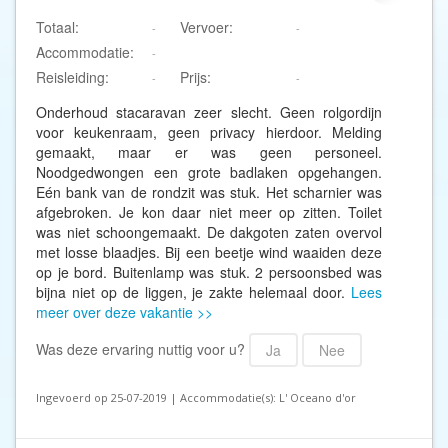
Totaal:
Vervoer:
-
-
Accommodatie:
-
Reisleiding:
Prijs:
-
-
Onderhoud stacaravan zeer slecht. Geen rolgordijn
voor keukenraam, geen privacy hierdoor. Melding
gemaakt, maar er was geen personeel.
Noodgedwongen een grote badlaken opgehangen.
Eén bank van de rondzit was stuk. Het scharnier was
afgebroken. Je kon daar niet meer op zitten. Toilet
was niet schoongemaakt. De dakgoten zaten overvol
met losse blaadjes. Bij een beetje wind waaiden deze
op je bord. Buitenlamp was stuk. 2 persoonsbed was
bijna niet op de liggen, je zakte helemaal door.
Lees
meer over deze vakantie >>
Was deze ervaring nuttig voor u?
Ja
Nee
Ingevoerd op 25-07-2019 | Accommodatie(s): L' Oceano d'or