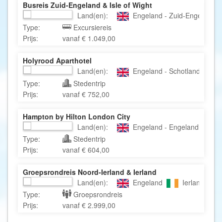
Busreis Zuid-Engeland & Isle of Wight
Land(en):
Engeland - Zuid-Engeland -
Type:
Excursiereis
Prijs:
vanaf € 1.049,00
Holyrood Aparthotel
Land(en):
Engeland - Schotland - Edin
Type:
Stedentrip
Prijs:
vanaf € 752,00
Hampton by Hilton London City
Land(en):
Engeland - Engeland - Lond
Type:
Stedentrip
Prijs:
vanaf € 604,00
Groepsrondreis Noord-Ierland & Ierland
Land(en):
Engeland
Ierland
Type:
Groepsrondreis
Prijs:
vanaf € 2.999,00