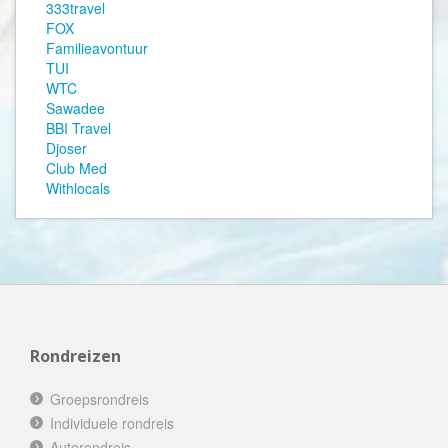
333travel
FOX
Familieavontuur
TUI
WTC
Sawadee
BBI Travel
Djoser
Club Med
Withlocals
Rondreizen
Groepsrondreis
Individuele rondreis
Autorondreis