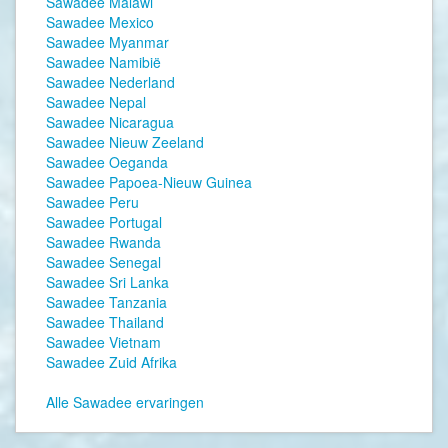
Sawadee Malawi
Sawadee Mexico
Sawadee Myanmar
Sawadee Namibië
Sawadee Nederland
Sawadee Nepal
Sawadee Nicaragua
Sawadee Nieuw Zeeland
Sawadee Oeganda
Sawadee Papoea-Nieuw Guinea
Sawadee Peru
Sawadee Portugal
Sawadee Rwanda
Sawadee Senegal
Sawadee Sri Lanka
Sawadee Tanzania
Sawadee Thailand
Sawadee Vietnam
Sawadee Zuid Afrika
Alle Sawadee ervaringen