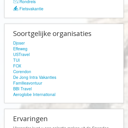
Rondreis
Fietsvakantie
Soortgelijke organisaties
Djoser
Effeweg
USTravel
TUI
FOX
Corendon
De Jong Intra Vakanties
Familieavontuur
BBI Travel
Aeroglobe International
Ervaringen
Hieronder kunt u een selectie maken uit de
Sawadee