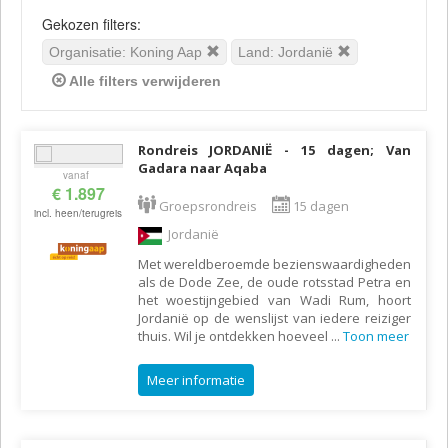
Gekozen filters:
Organisatie: Koning Aap
Land: Jordanië
Alle filters verwijderen
Rondreis JORDANIË - 15 dagen; Van
Gadara naar Aqaba
vanaf
€ 1.897
Groepsrondreis
15 dagen
incl. heen/terugreis
Jordanië
Met wereldberoemde bezienswaardigheden
als de Dode Zee, de oude rotsstad Petra en
het woestijngebied van Wadi Rum, hoort
Jordanië op de wenslijst van iedere reiziger
thuis. Wil je ontdekken hoeveel
...
Toon meer
Meer informatie