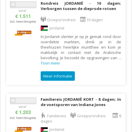
Rondreis JORDANIË - 10 dagen;
Verborgen tussen de dieprode rotsen
vanaf
€ 1.511
Groepsrondreis
10 dagen
incl. heen/terugreis
Jordanië
In Jordanië slenter je op je gemak rond door
overdekte markten, drink je in de
theehuizen heerlijke muntthee en kom je
makkelijk in contact met de Arabische
bevolking. Je bezoekt de opgravingen van
...
Toon meer
Meer informatie
Familiereis JORDANIË KORT - 8 dagen; In
de voetsporen van Indiana Jones
vanaf
€ 1.203
Familiereis
Groepsrondreis
8
incl. heen/terugreis
dagen
Jordanië