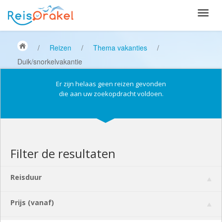
/
Reizen
/
Thema vakanties
/
Duik/snorkelvakantie
Er zijn helaas geen reizen gevonden
die aan uw zoekopdracht voldoen.
Filter de resultaten
Reisduur
Prijs (vanaf)