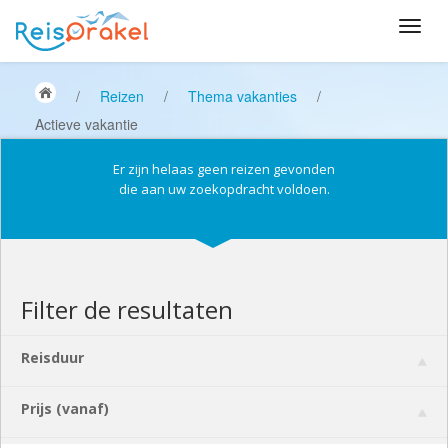
/
Reizen
/
Thema vakanties
/
Actieve vakantie
Er zijn helaas geen reizen gevonden
die aan uw zoekopdracht voldoen.
Filter de resultaten
Reisduur
Prijs (vanaf)