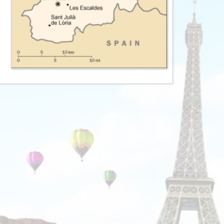
AV-Tours & Safaris
Aves Travels
Barrio Life
BBI Travel
Beaches
Bebsy
BeenInAsia
Belvilla
Best of Travel
Beter-uit
Better Places
BoerenBed
Bolsjoj Reizen
BON travel