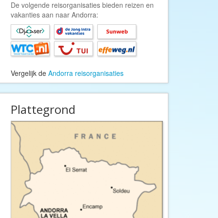
Afrika Reisopmaat
De volgende reisorganisaties bieden reizen en
vakanties aan naar Andorra:
Airbnb
Aktiva Tours
Allcamps
Alltours
Vergelijk de
Andorra reisorganisaties
Alpenreizen
Ander Licht Reizen
Plattegrond
ANWB Camping
s
ANWB Vakantie
Arctic Adventure Expedities
AsiaDirect
Askja Reizen
Atma Asia Travel
Atma Reizen
Autoreiswinkel.nl