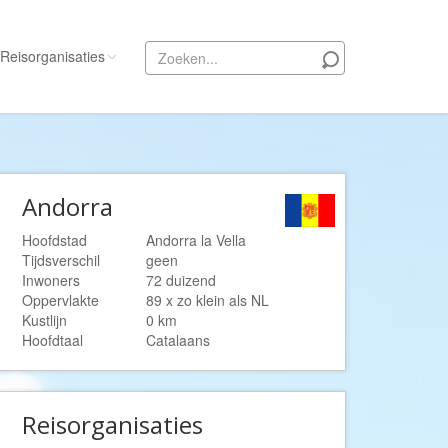
Reisorganisaties
Alle reisorganisaties
333travel
Andorra
50 States Travel
ACSI Kampeerreizen
Hoofdstad
Andorra la Vella
Tijdsverschil
geen
Activity International
Inwoners
72 duizend
Adam Voyages
Oppervlakte
89 x zo klein als NL
Kustlijn
0 km
Ado Travel
Hoofdtaal
Catalaans
Aeroglobe International
ie
Africa Wildlife Safaris
Reisorganisaties
African Travels