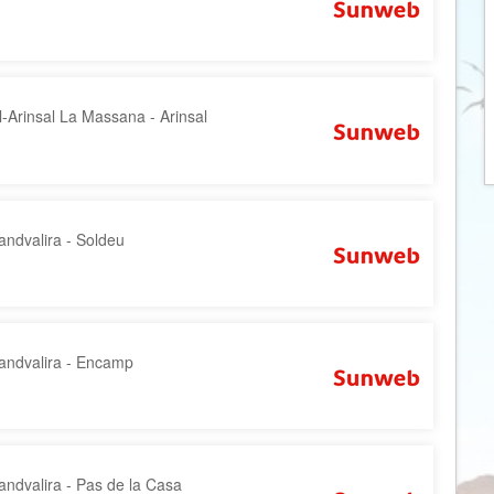
Botswana
Oud & Nieuw reis
Brazilië
Pretpark
Britse Maagdeneilanden
Rondreis
-Arinsal La Massana - Arinsal
Bulgarije
Safari
Cambodja
Singlereis
Canada
Sportreis
Canarische Eilanden
Stedentrip
ndvalira - Soldeu
Chili
Taalcursus
China
Thema vakanties
Colombia
Vakantiehuis
andvalira - Encamp
Costa Rica
Vakantiepark
Cuba
Vogelreis
Curaçao
Vrijwilligerswerk
Cyprus
Wandelvakantie
ndvalira - Pas de la Casa