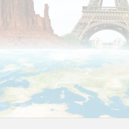
Booking.com
Budget Safari
Bungalows.nl
By June
Campings.com
Canvas Holidays
Captain Africa
Caribbean.nl
Center Parcs
Chalet.nl
Charlie's Travels
Cirkel
Club Med
Corendon
Cruise Travel