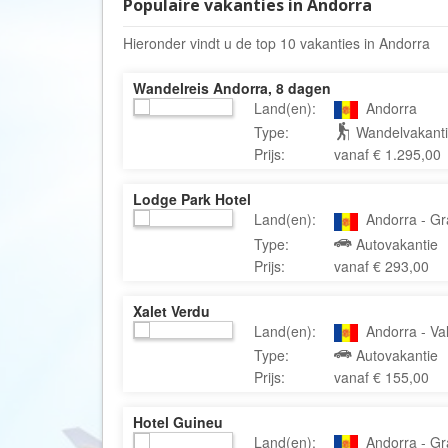
Populaire vakanties in Andorra
Hieronder vindt u de top 10 vakanties in Andorra
Wandelreis Andorra, 8 dagen
Land(en):
Andorra
Type:
Wandelvakan
Prijs:
vanaf € 1.295,00
Lodge Park Hotel
Land(en):
Andorra - Gra
Type:
Autovakanti
Prijs:
vanaf € 293,00
Xalet Verdu
Land(en):
Andorra - Vall
Type:
Autovakanti
Prijs:
vanaf € 155,00
Hotel Guineu
Land(en):
Andorra - Gra