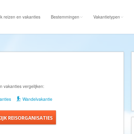
k reizen
en vakanties
Bestemmingen
Vakantietypen
Alle bestemmingen
Alle vakantietypen
Albanië
Actieve vakantie
Amerika
Autorondreis
Amerikaanse
Autovakantie
Maagdeneilanden
Camperreis
n vakanties vergelijken:
Andorra
Cruise
Angola
Culinaire vakantie
nties
Wandelvakantie
Antarctica
Culturele vakantie
Antigua en Barbuda
Duik/snorkelvakant
KIJK REISORGANISATIES
Argentinië
Excursiereis