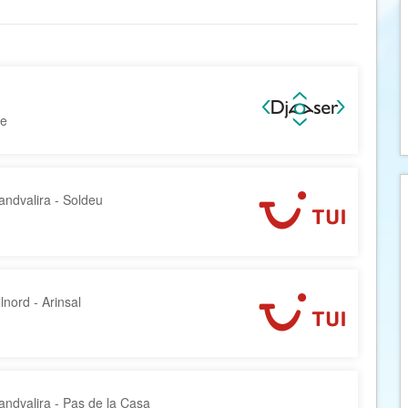
Armenië
Familiereis
Aruba
Fietsvakantie
Australië
Fly and Drive
Azerbeidzjan
Formule 1 reis
Bahama's
Fotoreis
tie
Bahrein
Golfvakantie
Barbados
Groepsrondreis
ndvalira - Soldeu
België
Hotel
e
Belize
Individuele rondrei
Benin
Jongerenvakantie
Bermuda
Kampeervakantie
nord - Arinsal
Bhutan
Kerstreis
e
Bolivia
Motorreis
Bonaire
Muziekreis
Bosnië en Herzegovina
Natuurreis
ndvalira - Pas de la Casa