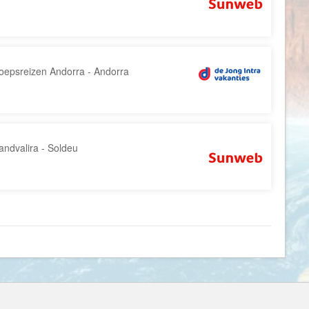
Denemarken
Wellness vakantie
Dominica
Winterreis
Dominicaanse Republiek
Wintersport
Duitsland
Zonvakantie
oepsreizen Andorra - Andorra
Ecuador
Egypte
El Salvador
ndvalira - Soldeu
Engeland
Estland
Faeröer
Fiji
Filipijnen
Finland
Frankrijk
Frans-Guyana