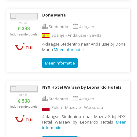
Doña María
vanaf
Stedentrip
4 dagen
€ 393
incl. heen/terugreis
Spanje - Andalusië - Sevilla
4-daagse Stedentrip naar Andalusië bij Doña
María
Meer informatie
Meer informatie
NYX Hotel Warsaw by Leonardo Hotels
vanaf
Stedentrip
4 dagen
€ 538
incl. heen/terugreis
Polen - Mazovië - Warschau
4-daagse Stedentrip naar Mazovië bij NYX
Hotel Warsaw by Leonardo Hotels
Meer
informatie