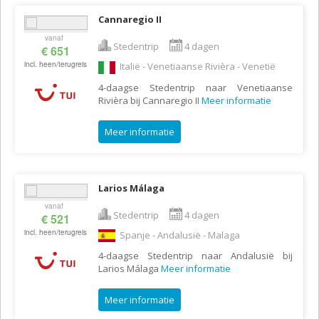
Cannaregio II
vanaf
Stedentrip
4 dagen
€ 651
incl. heen/terugreis
Italië - Venetiaanse Rivièra - Venetië
4-daagse Stedentrip naar Venetiaanse
Rivièra bij Cannaregio II
Meer informatie
Meer informatie
Larios Málaga
vanaf
Stedentrip
4 dagen
€ 521
incl. heen/terugreis
Spanje - Andalusië - Malaga
4-daagse Stedentrip naar Andalusië bij
Larios Málaga
Meer informatie
Meer informatie