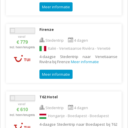
Meer informatie
Firenze
vanaf
Stedentrip
4 dagen
€ 779
incl. heen/terugreis
Italië - Venetiaanse Rivièra - Venetië
4-daagse Stedentrip naar Venetiaanse
Rivièra bij Firenze
Meer informatie
Meer informatie
T62 Hotel
vanaf
Stedentrip
4 dagen
€ 610
incl. heen/terugreis
Hongarije - Boedapest - Boedapest
4-daagse Stedentrip naar Boedapest bij T62