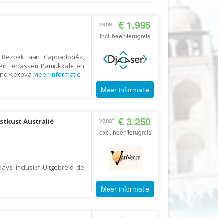
Fair2.travel
€ 1.995
vanaf
Familieavontuur
incl. heen/terugreis
Family Tours
a Bezoek aan CappadociÃ«,
FD Travel Group
nen terrassen Pamukkale en
Fiets-Fun
land Kekova
Meer informatie
Fietsrelax
Meer informatie
Five Star Verrassingsreizen
€ 3.250
Fletcher
vanaf
stkust Australië
excl. heen/terugreis
FlexToursKreta
Forza Voetbalreizen
FOX
days inclusief Uitgebreid de
FreeSun
Meer informatie
Fru Amundsen
Go4Camp