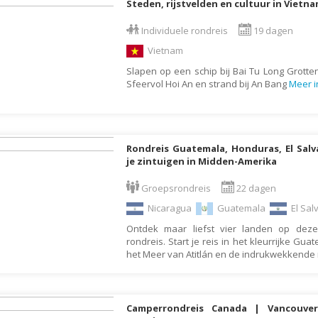
Steden, rijstvelden en cultuur in Vietn
Moldavië
Monaco
Individuele rondreis
19 dagen
Vietnam
Mongolië
Slapen op een schip bij Bai Tu Long Grotte
Montenegro
Sfeervol Hoi An en strand bij An Bang
Meer i
Mozambique
Myanmar
Namibië
Rondreis Guatemala, Honduras, El Salv
je zintuigen in Midden-Amerika
Nederland
Nepal
Groepsrondreis
22 dagen
Nicaragua
Nicaragua
Guatemala
El Sal
Nieuw Zeeland
Ontdek maar liefst vier landen op deze
rondreis. Start je reis in het kleurrijke G
Noorwegen
het Meer van Atitlán en de indrukwekkende 
Oeganda
Oezbekistan
Camperrondreis Canada | Vancouver 
Oman