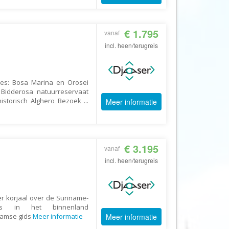
Echt Ierland
Effeweg
€ 1.795
vanaf
Egypt Unexpected Reizen
incl. heen/terugreis
Eigen-Wijze Reizen
Eilandhoppen op Maat
djes: Bosa Marina en Orosei
Eliza was here
Bidderosa natuurreservaat
Equipovoetbalreizen
historisch Alghero Bezoek
...
Meer informatie
Ervaar Reizen
Eshi Eco Travel
€ 3.195
Expedia
vanaf
incl. heen/terugreis
Experience Nubia
ExperienceTravel
Exploring Colombia
r korjaal over de Suriname-
ns in het binnenland
Extracamp holidays
aamse gids
Meer informatie
Meer informatie
Eye4cycling