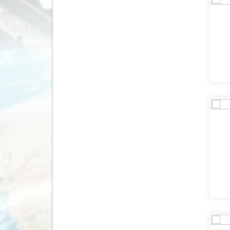
Malta
(197)
Marokko
(138)
Martinique
(2)
Mauritius
(149)
Mexico
(711)
Moldavië
(1)
Monaco
(1)
Mongolië
(3)
Montenegro
(127)
Mozambique
(2)
Myanmar
(16)
Namibië
(80)
Nederland
(1076)
Nepal
(39)
Nicaragua
(9)
Nieuw Zeeland
(46)
Noorwegen
(388)
Oeganda
(10)