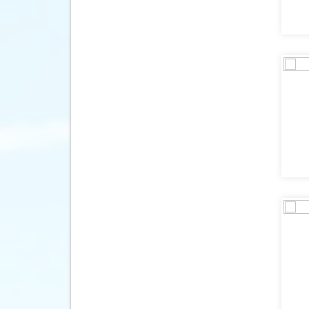
Cyprus
(510)
Denemarken
(175)
Dominica
(1)
Dominicaanse Republiek
(190)
Duitsland
(998)
Ecuador
(26)
Egypte
(664)
El Salvador
(3)
Engeland
(556)
Estland
(38)
Faeröer
(1)
Fiji
(1)
Filipijnen
(23)
Finland
(191)
Frankrijk
(4340)
Frans-Guyana
(1)
Galapagos Eilanden
(6)
Gambia
(43)