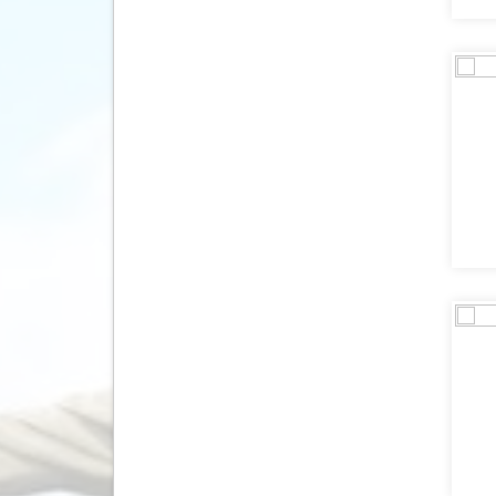
Georgië
(11)
Ghana
(3)
Granada
(2)
Griekenland
(5112)
Groenland
(2)
Guadeloupe
(4)
Guatemala
(16)
Honduras
(13)
Hongarije
(169)
Ierland
(632)
IJsland
(700)
India
(65)
Indonesië
(453)
Israël
(38)
Italië
(4831)
Jamaica
(74)
Japan
(60)
Jordanië
(34)