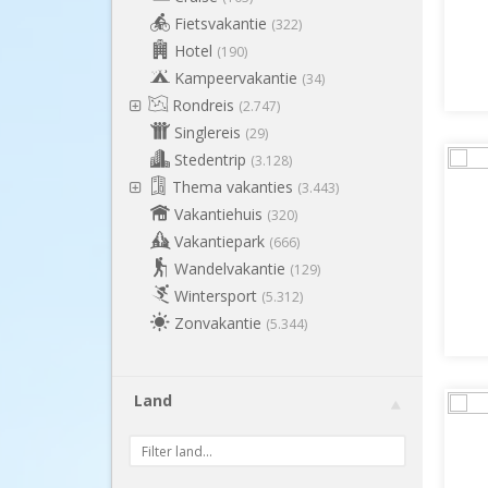
Fietsvakantie
(322)
Hotel
(190)
Kampeervakantie
(34)
Rondreis
(2.747)
Singlereis
(29)
Stedentrip
(3.128)
Thema vakanties
(3.443)
Vakantiehuis
(320)
Vakantiepark
(666)
Wandelvakantie
(129)
Wintersport
(5.312)
Zonvakantie
(5.344)
Land