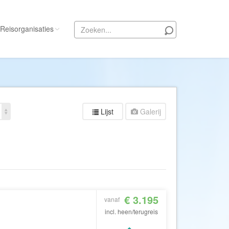
Reisorganisaties
Alle reisorganisaties
333travel
50 States Travel
Lijst
Galerij
ACSI Kampeerreizen
Activity International
Adam Voyages
Ado Travel
Aeroglobe International
€ 3.195
ie
Africa Wildlife Safaris
vanaf
incl. heen/terugreis
African Travels