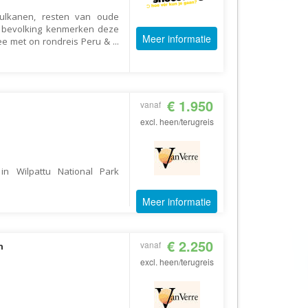
AV-Tours & Safaris
ulkanen, resten van oude
e bevolking kenmerken deze
Aves Travels
Meer informatie
mee met on rondreis Peru &
...
Barrio Life
BBI Travel
Beaches
€ 1.950
vanaf
Bebsy
excl. heen/terugreis
BeenInAsia
Belvilla
n Wilpattu National Park
Best of Travel
Meer informatie
Beter-uit
Better Places
€ 2.250
vanaf
n
BoerenBed
excl. heen/terugreis
Bolsjoj Reizen
BON travel