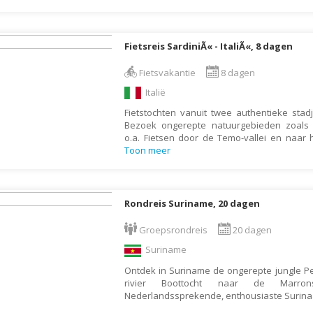
Indonesië
Israël
Fietsreis SardiniÃ« - ItaliÃ«, 8 dagen
Italië
Jamaica
Fietsvakantie
8 dagen
Italië
Japan
Fietstochten vanuit twee authentieke sta
Jordanië
Bezoek ongerepte natuurgebieden zoals 
Kaaimaneilanden
o.a. Fietsen door de Temo-vallei en naar 
Toon meer
Kaapverdië
Kazachstan
Kenia
Rondreis Suriname, 20 dagen
Kirgizië (Kirgizstan)
Groepsrondreis
20 dagen
Koeweit
Suriname
Kroatië
Ontdek in Suriname de ongerepte jungle Pe
rivier Boottocht naar de Marro
Laos
Nederlandssprekende, enthousiaste Surin
Lesotho