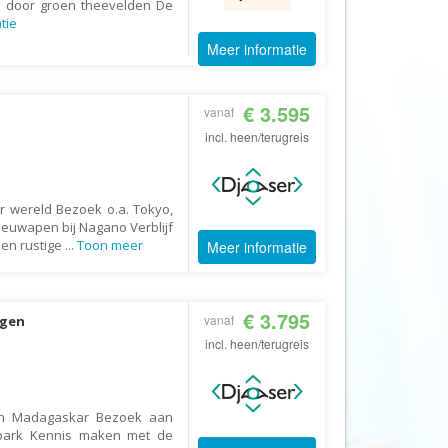
n door groen theevelden De
Booking.com
tie
Budget Safari
Meer informatie
Bungalows.nl
By June
€ 3.595
vanaf
Campings.com
incl. heen/terugreis
Canvas Holidays
Captain Africa
r wereld Bezoek o.a. Tokyo,
Caribbean.nl
uwapen bij Nagano Verblijf
Een rustige
...
Toon meer
Meer informatie
Center Parcs
Chalet.nl
€ 3.795
Charlie's Travels
vanaf
agen
incl. heen/terugreis
Cirkel
Club Med
Corendon
an Madagaskar Bezoek aan
 park Kennis maken met de
Cruise Travel