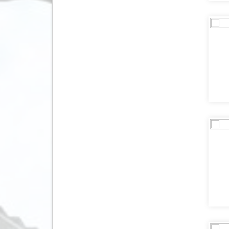
Kaaimaneilanden
(3)
Kaapverdië
(75)
Kazachstan
(7)
Kenia
(90)
Kirgizië (Kirgizstan)
(5)
Koeweit
(7)
Kroatië
(889)
Laos
(33)
Lesotho
(5)
Letland
(32)
Liechtenstein
(1)
Litouwen
(22)
Luxemburg
(40)
Macedonië
(290)
Madagaskar
(6)
Malawi
(3)
Malediven
(220)
Maleisië
(118)