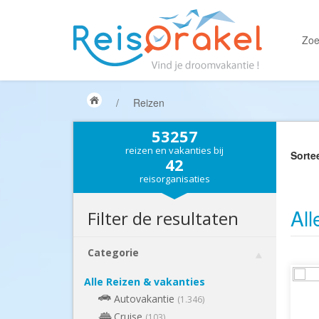
Zoe
/
Reizen
53257
reizen en vakanties bij
Sorte
42
reisorganisaties
All
Filter de resultaten
Categorie
Alle Reizen & vakanties
Autovakantie
(1.346)
Cruise
(103)