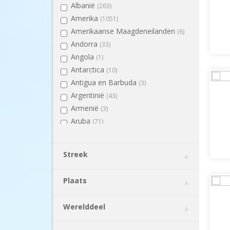
Albanië
(263)
Amerika
(1051)
Amerikaanse Maagdeneilanden
(6)
Andorra
(33)
Angola
(1)
Antarctica
(10)
Antigua en Barbuda
(3)
Argentinië
(43)
Armenië
(3)
Aruba
(71)
Australië
(65)
Azerbeidzjan
(3)
Streek
Bahama's
(21)
Bahrein
(1)
Plaats
Barbados
(5)
België
(294)
Werelddeel
Belize
(10)
Benin
(3)