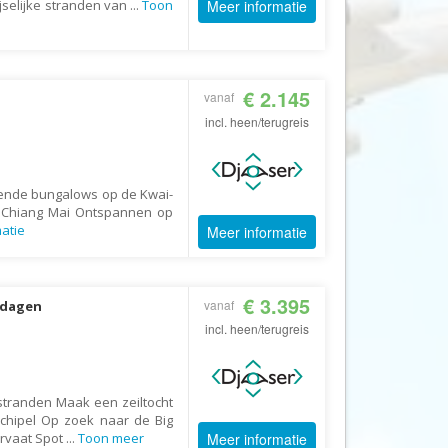
ijselijke stranden van
...
Toon
Meer informatie
CruiseReizen.nl
Crystal Wings Holidays
Cuba4all Reizen
€ 2.145
vanaf
Dades Reizen
incl. heen/terugreis
Dagboek Reizen
De Jong Intra Vakanties
vende bungalows op de Kwai-
Djoser
n Chiang Mai Ontspannen op
atie
Meer informatie
DLX Travel
DOE reizen
€ 3.395
DP Reizen
vanaf
 dagen
incl. heen/terugreis
Dreamlines
DrieTour
Eastpackers
stranden Maak een zeiltocht
rchipel Op zoek naar de Big
Easy Israel Reizen
ervaat Spot
...
Toon meer
Meer informatie