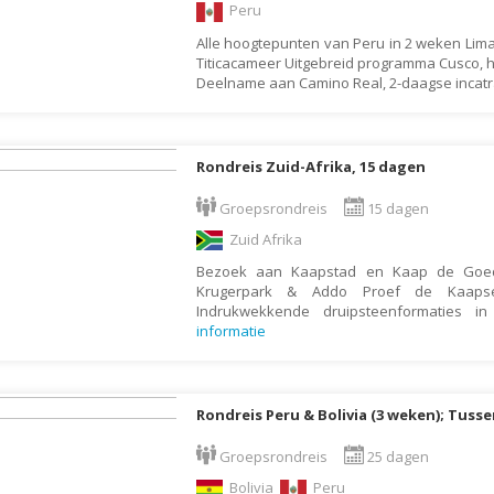
Armenië
Familiereis
Peru
Aruba
Fietsvakantie
Alle hoogtepunten van Peru in 2 weken Lima
Titicacameer Uitgebreid programma Cusco, he
Australië
Fly and Drive
Deelname aan Camino Real, 2-daagse incatra
Azerbeidzjan
Formule 1 reis
Bahama's
Fotoreis
Rondreis Zuid-Afrika, 15 dagen
Bahrein
Golfvakantie
Barbados
Groepsrondreis
15 dagen
Groepsrondreis
Zuid Afrika
België
Hotel
Bezoek aan Kaapstad en Kaap de Goed
Belize
Individuele rondrei
Krugerpark & Addo Proef de Kaapse
Benin
Jongerenvakantie
Indrukwekkende druipsteenformaties 
informatie
Bermuda
Kampeervakantie
Bhutan
Kerstreis
Bolivia
Motorreis
Rondreis Peru & Bolivia (3 weken); Tuss
Bonaire
Muziekreis
Groepsrondreis
25 dagen
Bosnië en Herzegovina
Natuurreis
Bolivia
Peru