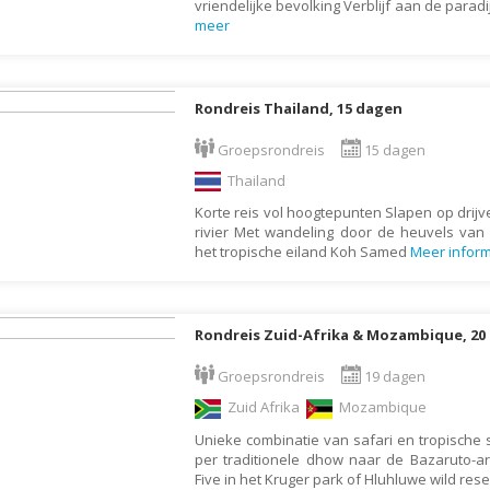
vriendelijke bevolking Verblijf aan de parad
Galapagos Eilanden
meer
Gambia
Georgië
Rondreis Thailand, 15 dagen
Ghana
Groepsrondreis
15 dagen
Granada
Thailand
Griekenland
Korte reis vol hoogtepunten Slapen op drij
Groenland
rivier Met wandeling door de heuvels va
het tropische eiland Koh Samed
Meer inform
Guadeloupe
Guatemala
Honduras
Rondreis Zuid-Afrika & Mozambique, 20
Hongarije
Groepsrondreis
19 dagen
Ierland
Zuid Afrika
Mozambique
IJsland
Unieke combinatie van safari en tropische 
per traditionele dhow naar de Bazaruto-a
India
Five in het Kruger park of Hluhluwe wild res