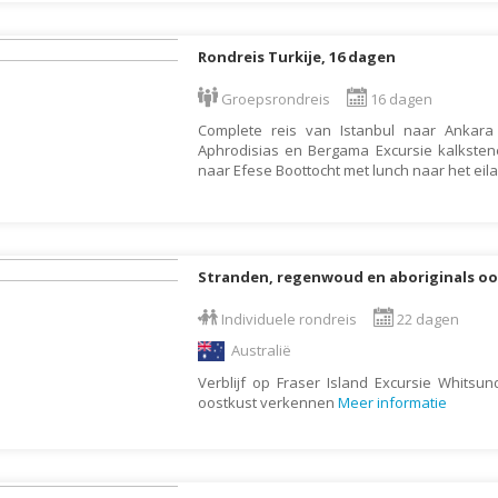
Letland
Rondreis Turkije, 16 dagen
Liechtenstein
Litouwen
Groepsrondreis
16 dagen
Complete reis van Istanbul naar Ankar
Luxemburg
Aphrodisias en Bergama Excursie kalkste
Macedonië
naar Efese Boottocht met lunch naar het ei
Madagaskar
Malawi
Malediven
Stranden, regenwoud en aboriginals oo
Maleisië
Individuele rondreis
22 dagen
Malta
Australië
Marokko
Verblijf op Fraser Island Excursie Whitsun
oostkust verkennen
Meer informatie
Martinique
Mauritius
Mexico