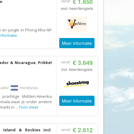
€ 1.650
vanaf
am
GoFun
excl. heen/terugreis
GoGo
Golfreizen.nu
n en jungle in Phong Nha NP
Golftime
nformatie
GoMundo
Meer informatie
Groove-X
Happyhome
€ 3.649
vanaf
ador & Nicaragua; Prikkel
Headliner Travel
incl. heen/terugreis
Heart of Argentina Travel
Hillwalk Tours
vador
Honduras
Hogenboom Vakantieparken
 prachtige Midden-Amerika
Meer informatie
uatemala waar je onder andere
Hotelspecials
markt in
...
Toon meer
House of Britain
HT Wandelreizen
€ 2.612
vanaf
Island & Rockies incl.
Ihlosi Travel