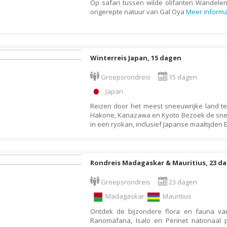
Denemarken
Op safari tussen wilde olifanten Wandele
Wellness vakantie
ongerepte natuur van Gal Oya
Meer informa
Dominica
Winterreis
Dominicaanse Republiek
Wintersport
Duitsland
Zonvakantie
Winterreis Japan, 15 dagen
Ecuador
Groepsrondreis
15 dagen
Egypte
Japan
El Salvador
Reizen door het meest sneeuwrijke land te
Engeland
Hakone, Kanazawa en Kyoto Bezoek de snee
in een ryokan, inclusief Japanse maaltijden 
Estland
Faeröer
Fiji
Rondreis Madagaskar & Mauritius, 23 d
Filipijnen
Groepsrondreis
23 dagen
Finland
Madagaskar
Mauritius
Frankrijk
Ontdek de bijzondere flora en fauna v
Ranomafana, Isalo en Perinet nationaal
Frans-Guyana