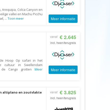
Afrika Reisopmaat
Airbnb
, Arequipa, Colca Canyon en
ilige vallei en Machu Picchu
Aktiva Tours
il,
...
Toon meer
Meer informatie
Allcamps
Alltours
€ 2.645
vanaf
Alpenreizen
incl. heen/terugreis
Ander Licht Reizen
ANWB Camping
e Hoop Op safari in het
s
ANWB Vakantie
 cultuur in Swellendam
Arctic Adventure Expedities
in de Cango grotten
Meer
Meer informatie
AsiaDirect
Askja Reizen
€ 3.825
vanaf
Atma Asia Travel
en altiplano en zoutvlakte
incl. heen/terugreis
Atma Reizen
Autoreiswinkel.nl