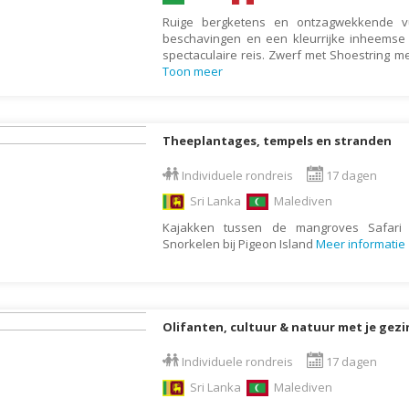
Botswana
Oud & Nieuw reis
Ruige bergketens en ontzagwekkende v
beschavingen en een kleurrijke inheems
Brazilië
Pretpark
spectaculaire reis. Zwerf met Shoestring 
Toon meer
Britse Maagdeneilanden
Rondreis
Bulgarije
Safari
Cambodja
Singlereis
Theeplantages, tempels en stranden
Canada
Sportreis
Individuele rondreis
17 dagen
Canarische Eilanden
Stedentrip
Sri Lanka
Malediven
Chili
Taalcursus
Kajakken tussen de mangroves Safari i
China
Snorkelen bij Pigeon Island
Meer informatie
Thema vakanties
Colombia
Vakantiehuis
Costa Rica
Vakantiepark
Olifanten, cultuur & natuur met je gezi
Cuba
Vogelreis
Curaçao
Vrijwilligerswerk
Individuele rondreis
17 dagen
Cyprus
Wandelvakantie
Sri Lanka
Malediven