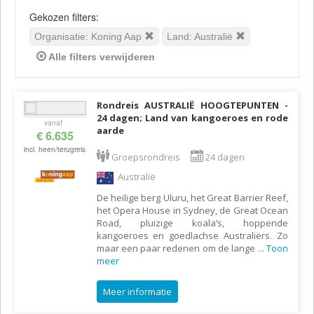
Gekozen filters:
Organisatie: Koning Aap
Land: Australië
Alle filters verwijderen
Rondreis AUSTRALIË HOOGTEPUNTEN -
24 dagen; Land van kangoeroes en rode
vanaf
aarde
€ 6.635
incl. heen/terugreis
Groepsrondreis
24 dagen
Australië
De heilige berg Uluru, het Great Barrier Reef,
het Opera House in Sydney, de Great Ocean
Road, pluizige koala’s, hoppende
kangoeroes en goedlachse Australiërs. Zo
maar een paar redenen om de lange
...
Toon
meer
Meer informatie