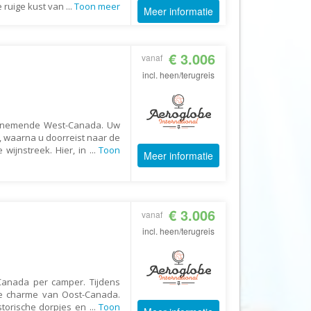
Booking.com
 ruige kust van
...
Toon meer
Meer informatie
Budget Safari
Bungalows.nl
€ 3.006
vanaf
By June
incl. heen/terugreis
Campings.com
Canvas Holidays
enemende West-Canada. Uw
Captain Africa
, waarna u doorreist naar de
wijnstreek. Hier, in
...
Toon
Meer informatie
Caribbean.nl
Center Parcs
Chalet.nl
€ 3.006
vanaf
Charlie's Travels
incl. heen/terugreis
Cirkel
Club Med
 Canada per camper. Tijdens
Corendon
e charme van Oost-Canada.
Cruise Travel
istorische dorpjes en
...
Toon