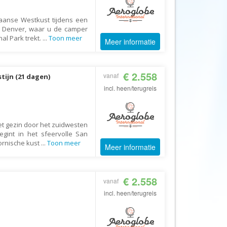
Afrika Reisopmaat
Airbnb
aanse Westkust tijdens een
in Denver, waar u de camper
Aktiva Tours
al Park trekt.
...
Toon meer
Meer informatie
Allcamps
Alltours
€ 2.558
vanaf
tijn (21 dagen)
Alpenreizen
incl. heen/terugreis
Ander Licht Reizen
ANWB Camping
et gezin door het zuidwesten
s
ANWB Vakantie
gint in het sfeervolle San
Arctic Adventure Expedities
fornische kust
...
Toon meer
Meer informatie
AsiaDirect
Askja Reizen
€ 2.558
vanaf
Atma Asia Travel
incl. heen/terugreis
Atma Reizen
Autoreiswinkel.nl