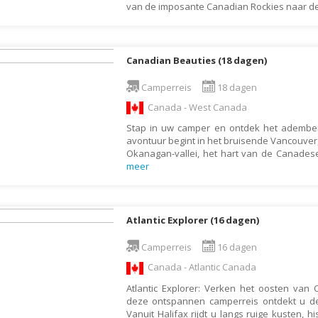
Denemarken
Wellness vakantie
van de imposante Canadian Rockies naar de
Dominicaanse Republiek
Winterreis
Duitsland
Wintersport
Canadian Beauties (18 dagen)
Ecuador
Zonvakantie
Camperreis
18 dagen
Egypte
Canada - West Canada
El Salvador
Stap in uw camper en ontdek het ademb
Engeland
avontuur begint in het bruisende Vancouver
Okanagan-vallei, het hart van de Canadese 
Estland
meer
Faeröer
Fiji
Atlantic Explorer (16 dagen)
Filipijnen
Finland
Camperreis
16 dagen
Canada - Atlantic Canada
Frankrijk
Atlantic Explorer: Verken het oosten van
Frans-Guyana
deze ontspannen camperreis ontdekt u d
Galapagos Eilanden
Vanuit Halifax rijdt u langs ruige kusten, h