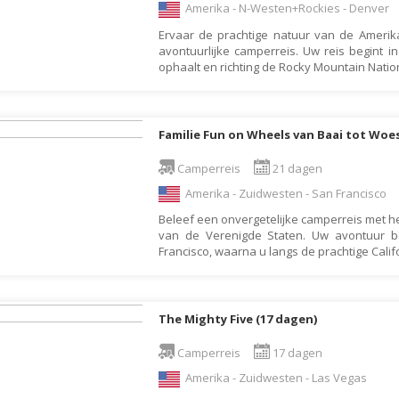
Armenië
Familiereis
Amerika - N-Westen+Rockies - Denver
Aruba
Fietsvakantie
Ervaar de prachtige natuur van de Amerik
avontuurlijke camperreis. Uw reis begint 
Australië
Fly and Drive
ophaalt en richting de Rocky Mountain Nation
Azerbeidzjan
Formule 1 reis
Bahama's
Fotoreis
Familie Fun on Wheels van Baai tot Woes
Bahrein
Golfvakantie
Barbados
Camperreis
21 dagen
Groepsrondreis
Amerika - Zuidwesten - San Francisco
België
Hotel
Beleef een onvergetelijke camperreis met h
Belize
Individuele rondrei
van de Verenigde Staten. Uw avontuur be
Benin
Jongerenvakantie
Francisco, waarna u langs de prachtige Cali
Bermuda
Kampeervakantie
Bhutan
Kerstreis
The Mighty Five (17 dagen)
Bolivia
Motorreis
Camperreis
17 dagen
Bonaire
Muziekreis
Amerika - Zuidwesten - Las Vegas
Bosnië en Herzegovina
Natuurreis