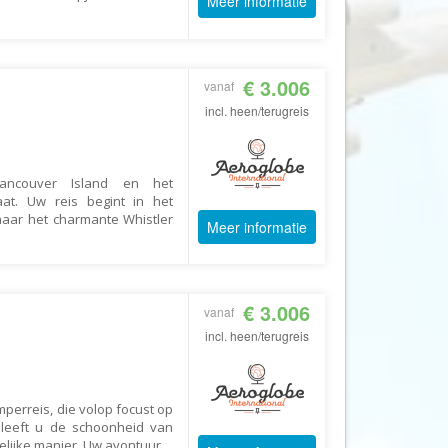
Meer informatie
CruiseReizen.nl
Crystal Wings Holidays
€ 3.006
Cuba4all Reizen
vanaf
incl. heen/terugreis
Dades Reizen
Dagboek Reizen
De Jong Intra Vakanties
Vancouver Island en het
taat. Uw reis begint in het
Djoser
naar het charmante Whistler
Meer informatie
DLX Travel
DOE reizen
DP Reizen
€ 3.006
vanaf
Dreamlines
incl. heen/terugreis
DrieTour
Eastpackers
erreis, die volop focust op
Easy Israel Reizen
eeft u de schoonheid van
lijke manier. Uw avontuur
...