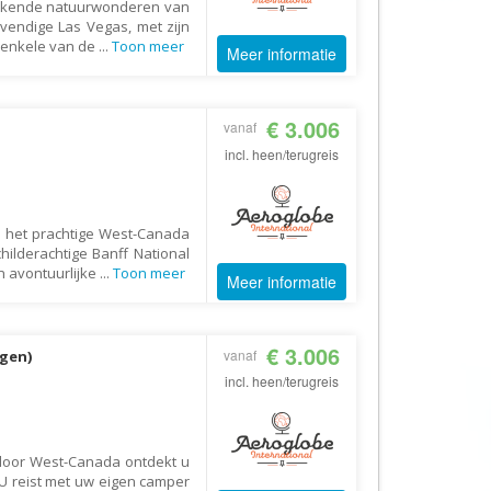
ekkende natuurwonderen van
AV-Tours & Safaris
vendige Las Vegas, met zijn
r enkele van de
...
Toon meer
Meer informatie
Aves Travels
Barrio Life
€ 3.006
BBI Travel
vanaf
incl. heen/terugreis
Beaches
Bebsy
BeenInAsia
e het prachtige West-Canada
hilderachtige Banff National
Belvilla
n avontuurlijke
...
Toon meer
Meer informatie
Best of Travel
Beter-uit
€ 3.006
vanaf
agen)
Better Places
incl. heen/terugreis
BoerenBed
Bolsjoj Reizen
door West-Canada ontdekt u
BON travel
 U reist met uw eigen camper