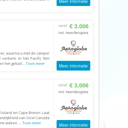
Meer informatie
Echt Ierland
Effeweg
Egypt Unexpected Reizen
€ 3.006
vanaf
Eigen-Wijze Reizen
incl. heen/terugreis
Eilandhoppen op Maat
Eliza was here
ver, waarna u met de camper
Equipovoetbalreizen
 verkent. In het Pacific Rim
en het geluid
...
Toon meer
Ervaar Reizen
Meer informatie
Eshi Eco Travel
Expedia
€ 3.006
vanaf
Experience Nubia
incl. heen/terugreis
ExperienceTravel
Exploring Colombia
 Island en Cape Breton. Laat
artelijkheid van Oost-Canada
Extracamp holidays
drie weken.
...
Toon meer
Meer informatie
Eye4cycling