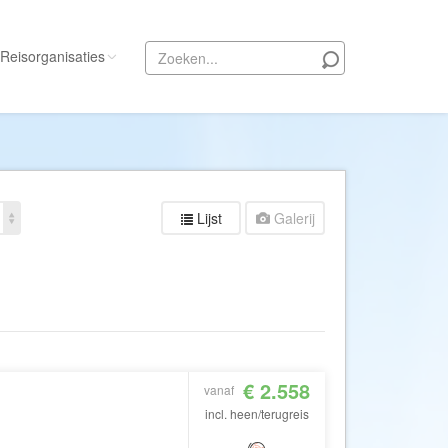
Reisorganisaties
Alle reisorganisaties
333travel
50 States Travel
Lijst
Galerij
ACSI Kampeerreizen
Activity International
Adam Voyages
Ado Travel
Aeroglobe International
€ 2.558
ie
Africa Wildlife Safaris
vanaf
incl. heen/terugreis
African Travels