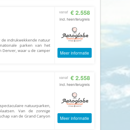
GoFun
€ 2.558
vanaf
GoGo
incl. heen/terugreis
Golfreizen.nu
Golftime
GoMundo
or de indrukwekkende natuur
nationale parken van het
Groove-X
n Denver, waar u de camper
Meer informatie
Happyhome
Headliner Travel
Heart of Argentina Travel
€ 2.558
vanaf
Hillwalk Tours
incl. heen/terugreis
Hogenboom Vakantieparken
Hotelspecials
spectaculaire natuurparken,
plaatsen. Van de zonnige
House of Britain
ndschap van de Grand Canyon
Meer informatie
HT Wandelreizen
Ihlosi Travel