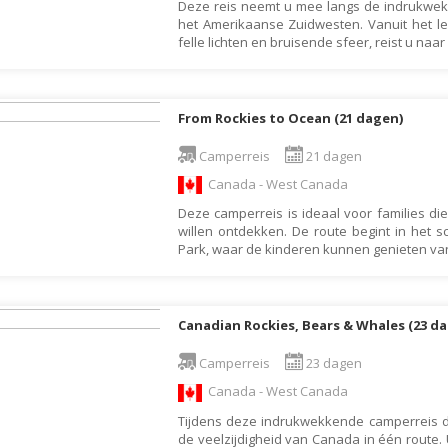
Deze reis neemt u mee langs de indrukw
Botswana
Oud & Nieuw reis
het Amerikaanse Zuidwesten. Vanuit het le
felle lichten en bruisende sfeer, reist u naa
Brazilië
Pretpark
Britse Maagdeneilanden
Rondreis
Bulgarije
Safari
From Rockies to Ocean (21 dagen)
Cambodja
Singlereis
Camperreis
21 dagen
Canada
Sportreis
Canada - West Canada
Canarische Eilanden
Stedentrip
Deze camperreis is ideaal voor families di
willen ontdekken. De route begint in het sc
Chili
Taalcursus
Park, waar de kinderen kunnen genieten va
China
Thema vakanties
Colombia
Vakantiehuis
Canadian Rockies, Bears & Whales (23 d
Costa Rica
Vakantiepark
Cuba
Vogelreis
Camperreis
23 dagen
Curaçao
Canada - West Canada
Vrijwilligerswerk
Tijdens deze indrukwekkende camperreis 
Cyprus
Wandelvakantie
de veelzijdigheid van Canada in één route.