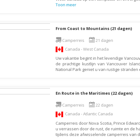
Israël
Toon meer
Italië
Jamaica
From Coast to Mountains (21 dagen)
Japan
Camperreis
21 dagen
Jordanië
Canada - West Canada
Kaaimaneilanden
Uw vakantie begint in het levendige Vancou
Kaapverdië
de prachtige kustlijn van Vancouver Island
National Park geniet u van rustige stranden 
Kazachstan
Kenia
Kirgizië (Kirgizstan)
En Route in the Maritimes (22 dagen)
Koeweit
Camperreis
22 dagen
Kroatië
Canada - Atlantic Canada
Laos
Camperreis door Nova Scotia, Prince Edward
Lesotho
u verrassen door de rust, de ruimte en de h
tijdens deze afwisselende camperreis van 
Letland