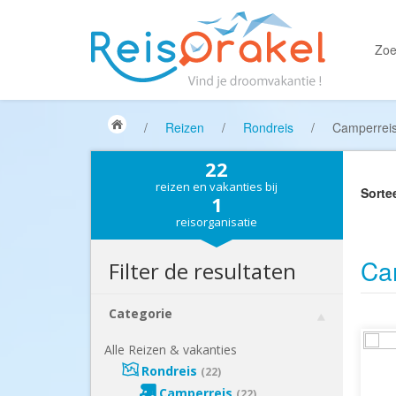
Zoe
/
Reizen
/
Rondreis
/
Camperrei
22
reizen en vakanties bij
Sorte
1
reisorganisatie
Ca
Filter de resultaten
Categorie
Alle Reizen & vakanties
Rondreis
(22)
Camperreis
(22)