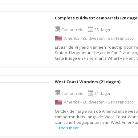
Liechtenstein
Litouwen
Complete zuidwest camperreis (28 dage
Luxemburg
Camperreis
28 dagen
Macedonië
Amerika - Zuidwesten - San Francisco
Madagaskar
Ervaar de vrijheid van een roadtrip door 
Staten. Uw avontuur begint in San Francisco
Malawi
Gate Bridge en Fisherman's Wharf verkent. V
Malediven
Maleisië
West Coast Wonders (21 dagen)
Malta
Camperreis
21 dagen
Marokko
Amerika - Zuidwesten - San Francisco
Martinique
Ontdek de magie van de Amerikaanse westk
Mauritius
camperrondreis langs de West Coast Won
iconische hoogtepunten van West-Amerik
Mexico
...
Toon meer
Moldavië