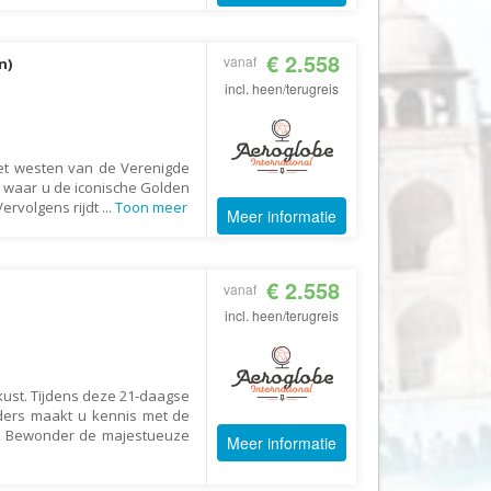
Fair2.travel
€ 2.558
vanaf
Familieavontuur
n)
incl. heen/terugreis
Family Tours
FD Travel Group
Fiets-Fun
het westen van de Verenigde
, waar u de iconische Golden
Fietsrelax
ervolgens rijdt
...
Toon meer
Meer informatie
Five Star Verrassingsreizen
Fletcher
€ 2.558
vanaf
FlexToursKreta
incl. heen/terugreis
Forza Voetbalreizen
FOX
ust. Tijdens deze 21-daagse
FreeSun
ders maakt u kennis met de
a. Bewonder de majestueuze
Fru Amundsen
Meer informatie
Go4Camp