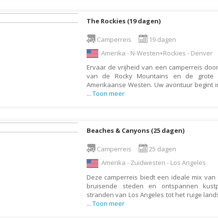
Monaco
Mongolië
The Rockies (19 dagen)
Montenegro
Camperreis
19 dagen
Mozambique
Amerika - N-Westen+Rockies - Denver
Myanmar
Ervaar de vrijheid van een camperreis do
van de Rocky Mountains en de grote 
Namibië
Amerikaanse Westen. Uw avontuur begint i
...
Toon meer
Nederland
Nepal
Nicaragua
Beaches & Canyons (25 dagen)
Nieuw Zeeland
Camperreis
25 dagen
Noorwegen
Amerika - Zuidwesten - Los Angeles
Oeganda
Deze camperreis biedt een ideale mix van 
bruisende steden en ontspannen kust
Oezbekistan
stranden van Los Angeles tot het ruige la
Oman
...
Toon meer
Oostenrijk