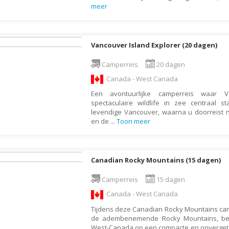
meer
Gambia
Georgië
Ghana
Vancouver Island Explorer (20 dagen)
Granada
Camperreis
20 dagen
Griekenland
Canada - West Canada
Groenland
Een avontuurlijke camperreis waar 
spectaculaire wildlife in zee centraal s
Guadeloupe
levendige Vancouver, waarna u doorreist 
en de
...
Toon meer
Guatemala
Honduras
Hongarije
Canadian Rocky Mountains (15 dagen)
Ierland
Camperreis
15 dagen
IJsland
Canada - West Canada
India
Tijdens deze Canadian Rocky Mountains camp
Indonesië
de adembenemende Rocky Mountains, bel
West-Canada op een compacte en onvergete