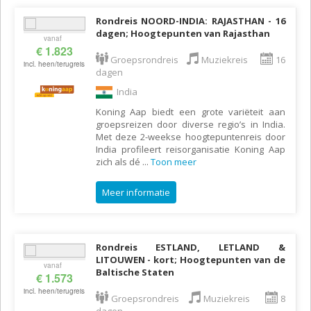
Rondreis NOORD-INDIA: RAJASTHAN - 16
dagen; Hoogtepunten van Rajasthan
vanaf
€ 1.823
Groepsrondreis
Muziekreis
16
incl. heen/terugreis
dagen
India
Koning Aap biedt een grote variëteit aan
groepsreizen door diverse regio’s in India.
Met deze 2-weekse hoogtepuntenreis door
India profileert reisorganisatie Koning Aap
zich als dé
...
Toon meer
Meer informatie
Rondreis ESTLAND, LETLAND &
LITOUWEN - kort; Hoogtepunten van de
vanaf
Baltische Staten
€ 1.573
incl. heen/terugreis
Groepsrondreis
Muziekreis
8