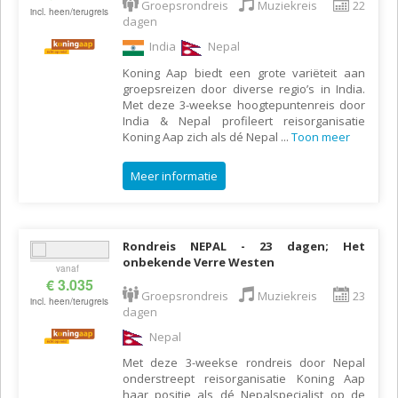
Groepsrondreis
Muziekreis
22
incl. heen/terugreis
dagen
India
Nepal
Koning Aap biedt een grote variëteit aan
groepsreizen door diverse regio’s in India.
Met deze 3-weekse hoogtepuntenreis door
India & Nepal profileert reisorganisatie
Koning Aap zich als dé Nepal
...
Toon meer
Meer informatie
Rondreis NEPAL - 23 dagen; Het
onbekende Verre Westen
vanaf
€ 3.035
Groepsrondreis
Muziekreis
23
incl. heen/terugreis
dagen
Nepal
Met deze 3-weekse rondreis door Nepal
onderstreept reisorganisatie Koning Aap
haar positie als dé Nepalspecialist op de