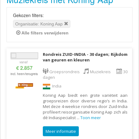
Gekozen filters:
Organisatie: Koning Aap
Alle filters verwijderen
Rondreis ZUID-INDIA - 30 dagen; Rijkdom
van geuren en kleuren
vanaf
€ 2.857
Groepsrondreis
Muziekreis
30
incl. heen/terugreis
dagen
India
Koning Aap biedt een grote variëteit aan
groepsreizen door diverse regio’s in India.
Met deze 4-weekse rondreis door Zuid-India
profileert reisorganisatie Koning Aap zich als
dé Indiaspecialist
...
Toon meer
Meer informatie