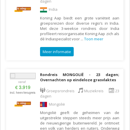
dagen
India
Koning Aap biedt een grote variëteit aan
groepsreizen door diverse regio’s in India.
Met deze 3-weekse rondreis door India
profileert reisorganisatie Koning Aap zich als
dé Indiaspecialist voor
...
Toon meer
Meer informatie
Rondreis MONGOLIË - 23 dagen;
Overnachten op eindeloze grasvlaktes
vanaf
€ 3.919
Groepsrondreis
Muziekreis
23
incl. heen/terugreis
dagen
Mongolië
Mongolië geeft de geheimen van de
uitgestrekte steppen steeds meer prijs aan
de nieuwsgierige buitenwereld. Je ontmoet
een volk van herders en ruiters. Onderweg