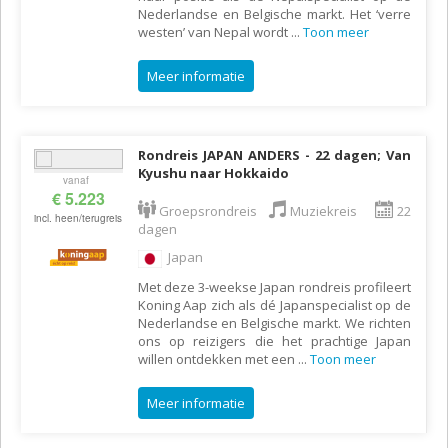
Nederlandse en Belgische markt. Het ‘verre
westen’ van Nepal wordt
...
Toon meer
Meer informatie
Rondreis JAPAN ANDERS - 22 dagen; Van
Kyushu naar Hokkaido
vanaf
€ 5.223
Groepsrondreis
Muziekreis
22
incl. heen/terugreis
dagen
Japan
Met deze 3-weekse Japan rondreis profileert
Koning Aap zich als dé Japanspecialist op de
Nederlandse en Belgische markt. We richten
ons op reizigers die het prachtige Japan
willen ontdekken met een
...
Toon meer
Meer informatie