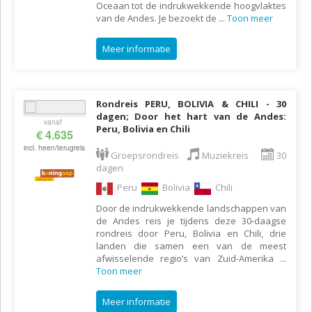
Oceaan tot de indrukwekkende hoogvlaktes
van de Andes. Je bezoekt de
...
Toon meer
Meer informatie
Rondreis PERU, BOLIVIA & CHILI - 30
dagen; Door het hart van de Andes:
vanaf
Peru, Bolivia en Chili
€ 4.635
incl. heen/terugreis
Groepsrondreis
Muziekreis
30
dagen
Peru
Bolivia
Chili
Door de indrukwekkende landschappen van
de Andes reis je tijdens deze 30-daagse
rondreis door Peru, Bolivia en Chili, drie
landen die samen een van de meest
afwisselende regio’s van Zuid-Amerika
...
Toon meer
Meer informatie