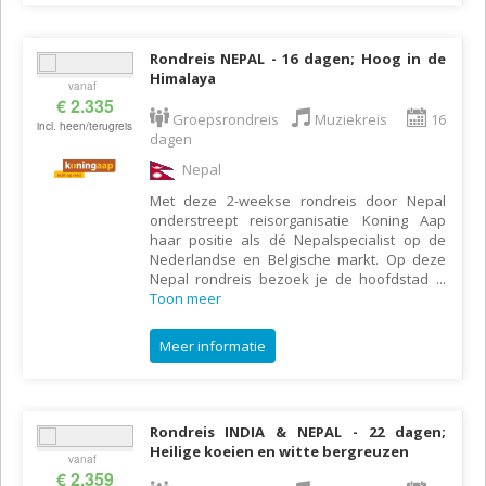
Rondreis NEPAL - 16 dagen; Hoog in de
Himalaya
vanaf
€ 2.335
Groepsrondreis
Muziekreis
16
incl. heen/terugreis
dagen
Nepal
Met deze 2-weekse rondreis door Nepal
onderstreept reisorganisatie Koning Aap
haar positie als dé Nepalspecialist op de
Nederlandse en Belgische markt. Op deze
Nepal rondreis bezoek je de hoofdstad
...
Toon meer
Meer informatie
Rondreis INDIA & NEPAL - 22 dagen;
Heilige koeien en witte bergreuzen
vanaf
€ 2.359