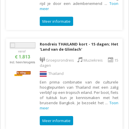
rijd je door een adembenemend
...
Toon
meer
Meer informatie
Rondreis THAILAND kort - 15 dagen; Het
'Land van de Glimlach'
vanaf
€ 1.813
Groepsrondreis
Muziekreis
15
incl. heen/terugreis
dagen
Thailand
Een prima combinatie van de culturele
hoogtepunten van Thailand met een zalig
verblijf op een tropisch eiland. Per boot, fiets
of tuktuk kun je kennismaken met het
bruisende Bangkok. Je bezoekt het
...
Toon
meer
Meer informatie