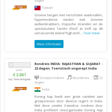
dagen
Taiwan
Groene bergen met verscholen watervallen,
hypermoderne steden met enorme
wolkenkrabbers, tropische stranden en de
spectaculaire Taroko Kloof. Je treft op dit
verrassende eiland ‘high-tech
...
Toon meer
Meer informatie
Rondreis INDIA: RAJASTHAN & GUJARAT -
22 dagen; Toeristisch ongerept India
vanaf
€ 2.861
Groepsrondreis
Muziekreis
22
incl. heen/terugreis
dagen
India
Koning Aap biedt een grote variëteit aan
groepsreizen door diverse regio’s in India.
Met deze unieke 3-weekse rondreis door
India profileert reisorganisatie Koning Aap