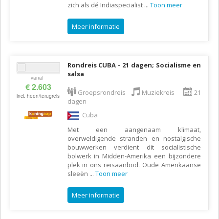
zich als dé Indiaspecialist
...
Toon meer
Meer informatie
Rondreis CUBA - 21 dagen; Socialisme en
salsa
vanaf
€ 2.603
Groepsrondreis
Muziekreis
21
incl. heen/terugreis
dagen
Cuba
Met een aangenaam klimaat,
overweldigende stranden en nostalgische
bouwwerken verdient dit socialistische
bolwerk in Midden-Amerika een bijzondere
plek in ons reisaanbod. Oude Amerikaanse
sleeën
...
Toon meer
Meer informatie