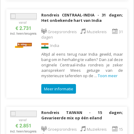
Rondreis CENTRAAL-INDIA - 31 dagen;
Het onbekende hart van India
vanaf
€ 2.731
Groepsrondreis
Muziekreis
31
incl. heen/terugreis
dagen
India
Altijd al eens terug naar India gewild, maar
bang om in herhaling te vallen? Dan zal deze
originele Centraal-India rondreis je zeker
aanspreken! Wees getuige van de
mysterieuze taferelen op de
...
Toon meer
Meer informatie
Rondreis TAIWAN - 15 dagen;
Gevarieerde mix op één eiland
vanaf
€ 2.851
Groepsrondreis
Muziekreis
15
incl. heen/terugreis