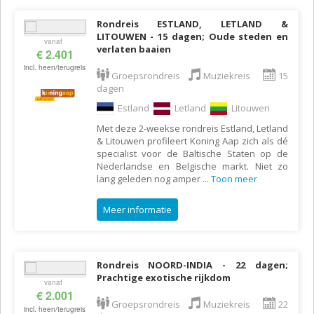
Rondreis ESTLAND, LETLAND &
LITOUWEN - 15 dagen; Oude steden en
vanaf
verlaten baaien
€ 2.401
incl. heen/terugreis
Groepsrondreis
Muziekreis
15
dagen
Estland
Letland
Litouwen
Met deze 2-weekse rondreis Estland, Letland
& Litouwen profileert Koning Aap zich als dé
specialist voor de Baltische Staten op de
Nederlandse en Belgische markt. Niet zo
lang geleden nog amper
...
Toon meer
Meer informatie
Rondreis NOORD-INDIA - 22 dagen;
Prachtige exotische rijkdom
vanaf
€ 2.001
Groepsrondreis
Muziekreis
22
incl. heen/terugreis