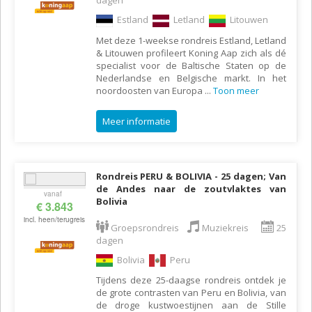
dagen
Estland
Letland
Litouwen
Met deze 1-weekse rondreis Estland, Letland
& Litouwen profileert Koning Aap zich als dé
specialist voor de Baltische Staten op de
Nederlandse en Belgische markt. In het
noordoosten van Europa
...
Toon meer
Meer informatie
Rondreis PERU & BOLIVIA - 25 dagen; Van
de Andes naar de zoutvlaktes van
vanaf
Bolivia
€ 3.843
incl. heen/terugreis
Groepsrondreis
Muziekreis
25
dagen
Bolivia
Peru
Tijdens deze 25-daagse rondreis ontdek je
de grote contrasten van Peru en Bolivia, van
de droge kustwoestijnen aan de Stille