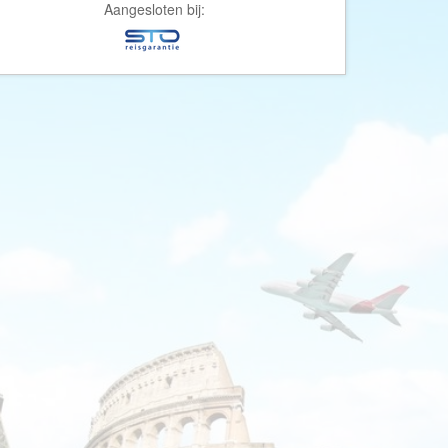
Afrika Reisopmaat
Aangesloten bij:
Airbnb
Aktiva Tours
Allcamps
Alltours
Alpenreizen
Ander Licht Reizen
ANWB Camping
s
ANWB Vakantie
Arctic Adventure Expedities
AsiaDirect
Askja Reizen
Atma Asia Travel
Atma Reizen
Autoreiswinkel.nl