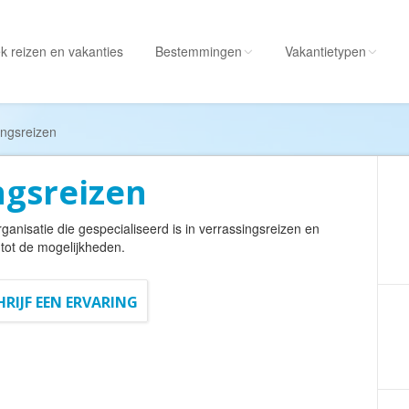
k reizen
en vakanties
Bestemmingen
Vakantietypen
Alle bestemmingen
Alle vakantietypen
ingsreizen
Albanië
Actieve vakantie
ngsreizen
Amerika
Autorondreis
Amerikaanse
Autovakantie
rganisatie die gespecialiseerd is in verrassingsreizen en
Maagdeneilanden
Camperreis
tot de mogelijkheden.
Andorra
Cruise
Angola
Culinaire vakantie
HRIJF EEN ERVARING
Antarctica
Culturele vakantie
Antigua en Barbuda
Duik/snorkelvakant
Argentinië
Excursiereis