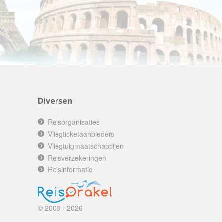
AV-Tours & Safaris
Aves Travels
Barrio Life
BBI Travel
Beaches
Bebsy
Diversen
BeenInAsia
Belvilla
Reisorganisaties
Best of Travel
Vliegticketaanbieders
Vliegtuigmaatschappijen
Beter-uit
Reisverzekeringen
Better Places
Reisinformatie
BoerenBed
Bolsjoj Reizen
© 2008 - 2026
BON travel