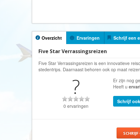
Overzicht
Ervaringen
Schrijf een 
Five Star Verrassingsreizen
Five Star Verrassingsreizen is een innovatieve reiso
stedentrips. Daarnaast behoren ook op maat reizen
?
Er zijn nog g
Heeft u
ervar
Schrijf oo
0 ervaringen
SCHRIJF