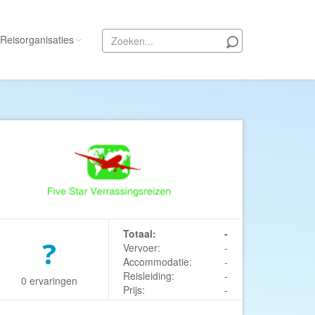
Reisorganisaties
Alle reisorganisaties
333travel
50 States Travel
ACSI Kampeerreizen
Activity International
Adam Voyages
Ado Travel
Totaal:
-
?
Vervoer:
-
Aeroglobe International
Accommodatie:
-
ie
Africa Wildlife Safaris
Reisleiding:
-
0 ervaringen
Prijs:
-
African Travels