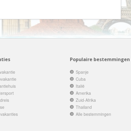
Botswana
Oud & Nieuw reis
Brazilië
Pretpark
Britse Maagdeneilanden
Rondreis
Bulgarije
Safari
Cambodja
Singlereis
Canada
Sportreis
ties
Populaire bestemmingen
Canarische Eilanden
Stedentrip
Chili
Taalcursus
vakantie
Spanje
China
Thema vakanties
ovakantie
Cuba
antiehuis
Italië
Colombia
Vakantiehuis
tersport
Amerika
Costa Rica
Vakantiepark
dreis
Zuid-Afrika
Cuba
Vogelreis
ise
Thailand
 vakanties
Alle bestemmingen
Curaçao
Vrijwilligerswerk
Cyprus
Wandelvakantie