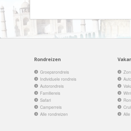
Rondreizen
Vakan
Groepsrondreis
Zon
Individuele rondreis
Aut
Autorondreis
Vak
Familiereis
Win
Safari
Ron
Camperreis
Cru
Alle rondreizen
Alle