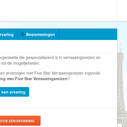
Armenië
Familiereis
Aruba
Fietsvakantie
Australië
Fly and Drive
Azerbeidzjan
Formule 1 reis
ervaring
Bestemmingen
Bahama's
Fotoreis
Bahrein
Golfvakantie
Barbados
Groepsrondreis
rganisatie die gespecialiseerd is in verrassingsreizen en
België
Hotel
 tot de mogelijkheden.
Belize
Individuele rondrei
een ervaringen met Five Star Verrassingsreizen ingevuld.
ing met Five Star Verrassingsreizen
?
Benin
Jongerenvakantie
Bermuda
Kampeervakantie
k een ervaring
Bhutan
Kerstreis
Bolivia
Motorreis
Bonaire
Muziekreis
 OOK EEN ERVARING
Bosnië en Herzegovina
Natuurreis