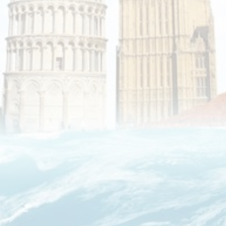
CruiseReizen.nl
Crystal Wings Holidays
Cuba4all Reizen
Dades Reizen
Dagboek Reizen
De Jong Intra Vakanties
Djoser
DLX Travel
DOE reizen
DP Reizen
Dreamlines
DrieTour
Eastpackers
Easy Israel Reizen