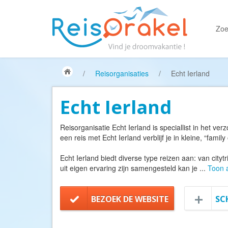
Zoe
/
Reisorganisaties
/
Echt Ierland
Echt Ierland
Reisorganisatie Echt Ierland is speciallist in het ver
een reis met Echt Ierland verblijf je in kleine, “fami
Echt Ierland biedt diverse type reizen aan: van cityt
uit eigen ervaring zijn samengesteld kan je
...
Toon a
BEZOEK DE WEBSITE
SC