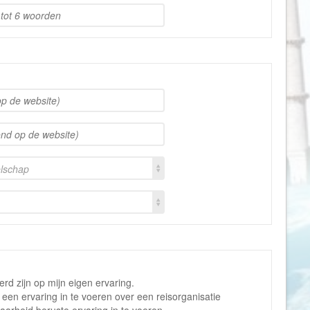
Galapagos Eilanden
Gambia
Georgië
Ghana
Granada
Griekenland
Groenland
Guadeloupe
elschap
Guatemala
Honduras
Hongarije
Ierland
IJsland
d zijn op mijn eigen ervaring.
India
m een ervaring in te voeren over een reisorganisatie