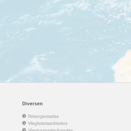
Echt Ierland
Effeweg
Egypt Unexpected Reizen
Eigen-Wijze Reizen
Eilandhoppen op Maat
Eliza was here
Equipovoetbalreizen
Ervaar Reizen
Eshi Eco Travel
Expedia
Experience Nubia
ExperienceTravel
Diversen
Exploring Colombia
Reisorganisaties
Extracamp holidays
Vliegticketaanbieders
Eye4cycling
Vliegtuigmaatschappijen