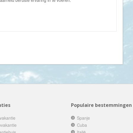
arheid beruste ervaring in te voeren.
Indonesië
Israël
Italië
Jamaica
Japan
Jordanië
Kaaimaneilanden
Kaapverdië
Kazachstan
Kenia
Kirgizië (Kirgizstan)
Koeweit
ties
Populaire bestemmingen
Kroatië
vakantie
Spanje
Laos
ovakantie
Cuba
Lesotho
antiehuis
Italië