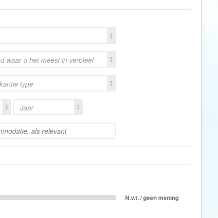
Botswana
Oud & Nieuw reis
Brazilië
Pretpark
Britse Maagdeneilanden
Rondreis
Bulgarije
Safari
nd waar u het meest in verbleef
Cambodja
Singlereis
akantie type
Canada
Sportreis
Canarische Eilanden
Stedentrip
Jaar
Chili
Taalcursus
China
Thema vakanties
Colombia
Vakantiehuis
Costa Rica
Vakantiepark
Cuba
Vogelreis
Curaçao
Vrijwilligerswerk
N.v.t. / geen mening
Cyprus
Wandelvakantie