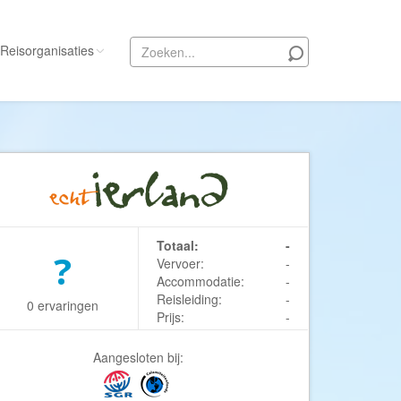
Reisorganisaties
Alle reisorganisaties
333travel
50 States Travel
ACSI Kampeerreizen
Activity International
Totaal:
-
?
Vervoer:
-
Adam Voyages
Accommodatie:
-
Ado Travel
Reisleiding:
-
0 ervaringen
Prijs:
-
Aeroglobe International
ie
Africa Wildlife Safaris
Aangesloten bij:
African Travels