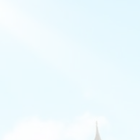
AV-Tours & Safaris
Aves Travels
Barrio Life
BBI Travel
Beaches
Bebsy
BeenInAsia
Belvilla
Best of Travel
Beter-uit
Better Places
BoerenBed
Bolsjoj Reizen
BON travel