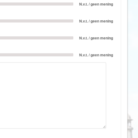
Denemarken
Wellness vakantie
N.v.t. / geen mening
Dominica
Winterreis
Dominicaanse Republiek
N.v.t. / geen mening
Wintersport
Duitsland
Zonvakantie
N.v.t. / geen mening
Ecuador
Egypte
N.v.t. / geen mening
El Salvador
Engeland
Estland
Faeröer
Fiji
Filipijnen
Finland
Frankrijk
Frans-Guyana