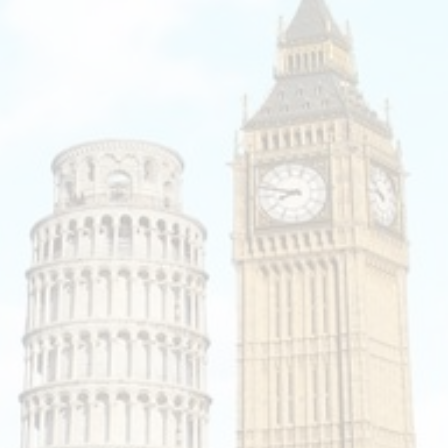
Booking.com
Budget Safari
Bungalows.nl
By June
Campings.com
Canvas Holidays
Captain Africa
Caribbean.nl
Center Parcs
Chalet.nl
Charlie's Travels
Cirkel
Club Med
Corendon
Cruise Travel