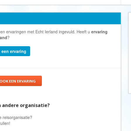
Armenië
Familiereis
Aruba
Fietsvakantie
Australië
Fly and Drive
Azerbeidzjan
Formule 1 reis
een ervaringen met Echt Ierland ingevuld. Heeft u
ervaring
Bahama's
land
?
Fotoreis
Bahrein
Golfvakantie
k een ervaring
Barbados
Groepsrondreis
België
Hotel
Belize
Individuele rondrei
 OOK EEN ERVARING
Benin
Jongerenvakantie
Bermuda
Kampeervakantie
Bhutan
Kerstreis
n andere organisatie?
Bolivia
Motorreis
e reisorganisatie?
Bonaire
Muziekreis
ullen!
Bosnië en Herzegovina
Natuurreis