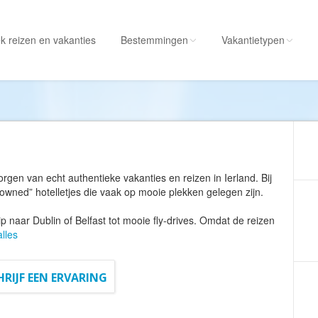
k reizen
en vakanties
Bestemmingen
Vakantietypen
Alle bestemmingen
Alle vakantietypen
Albanië
Actieve vakantie
Amerika
Autorondreis
Amerikaanse
Autovakantie
zorgen van echt authentieke vakanties en reizen in Ierland. Bij
Maagdeneilanden
Camperreis
ly owned” hotelletjes die vaak op mooie plekken gelegen zijn.
Andorra
Cruise
rip naar Dublin of Belfast tot mooie fly-drives. Omdat de reizen
Angola
Culinaire vakantie
lles
Antarctica
Culturele vakantie
Antigua en Barbuda
HRIJF EEN ERVARING
Duik/snorkelvakant
Argentinië
Excursiereis