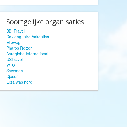
Afrika Reisopmaat
Airbnb
Aktiva Tours
Soortgelijke organisaties
Allcamps
BBI Travel
Alltours
De Jong Intra Vakanties
Effeweg
Alpenreizen
Pharos Reizen
Aeroglobe International
Ander Licht Reizen
USTravel
ANWB Camping
WTC
Sawadee
s
ANWB Vakantie
Djoser
Arctic Adventure Expedities
Eliza was here
AsiaDirect
Askja Reizen
Atma Asia Travel
Atma Reizen
Autoreiswinkel.nl