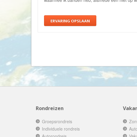
waarmee ik banden heb, alsmede een niet op wa
ERVARING OPSLAAN
Rondreizen
Vakan
Groepsrondreis
Zon
Individuele rondreis
Aut
Autorondreis
Vak