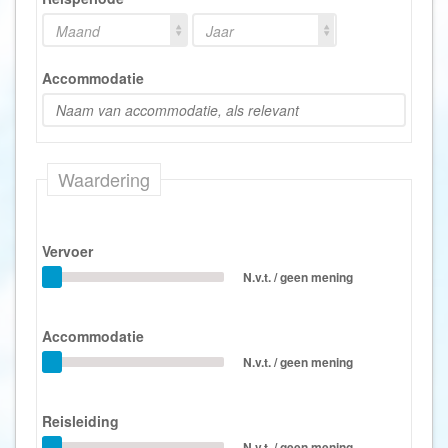
Maand
Jaar
Accommodatie
Waardering
Vervoer
N.v.t. / geen mening
Accommodatie
N.v.t. / geen mening
Reisleiding
N.v.t. / geen mening