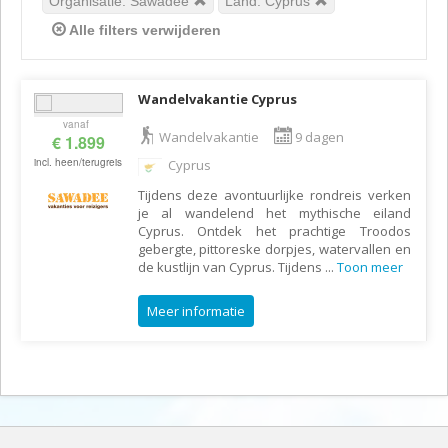
Organisatie: Sawadee
Land: Cyprus
Alle filters verwijderen
Wandelvakantie Cyprus
vanaf
Wandelvakantie
9 dagen
€ 1.899
incl. heen/terugreis
Cyprus
Tijdens deze avontuurlijke rondreis verken
je al wandelend het mythische eiland
Cyprus. Ontdek het prachtige Troodos
gebergte, pittoreske dorpjes, watervallen en
de kustlijn van Cyprus. Tijdens
...
Toon meer
Meer informatie