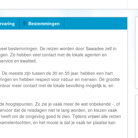
Armenië
Familiereis
Aruba
Fietsvakantie
Australië
Fly and Drive
ervaring
Bestemmingen
Azerbeidzjan
Formule 1 reis
Bahama's
Fotoreis
 veel bestemmingen. De reizen worden door Sawadee zelf in
Bahrein
Golfvakantie
rgen. Ze hebben veel contact met de lokale agenten en
Barbados
Groepsrondreis
rvice en kwaliteit.
België
Hotel
s. De meeste zijn tussen de 30 en 55 jaar, hebben een hart
Belize
Individuele rondrei
aringen en hebben respect voor natuur en mensen. De grootte
rdoor meer contact met de lokale bevolking mogelijk is, en
Benin
Jongerenvakantie
Bermuda
Kampeervakantie
e hoogtepunten. Zo zie je vaak meer de wat onbekende -, of
Bhutan
Kerstreis
rvoor dat de reisdagen niet te lang worden, en kiezen vaak
Bolivia
Motorreis
heeft om de omgeving goed te zien. Tijdens vrijwel alle reizen
f kamelentochten, en het mooie is dat je vaak ter plaatse kan
Bonaire
Muziekreis
Bosnië en Herzegovina
Natuurreis