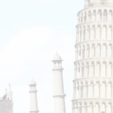
CruiseReizen.nl
Crystal Wings Holidays
Cuba4all Reizen
Dades Reizen
Dagboek Reizen
De Jong Intra Vakanties
Djoser
DLX Travel
DOE reizen
DP Reizen
Dreamlines
DrieTour
Eastpackers
Easy Israel Reizen