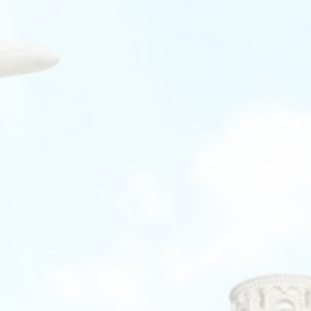
Booking.com
Budget Safari
Bungalows.nl
By June
Campings.com
Canvas Holidays
Captain Africa
Caribbean.nl
Center Parcs
Chalet.nl
Charlie's Travels
Cirkel
Club Med
Corendon
Cruise Travel