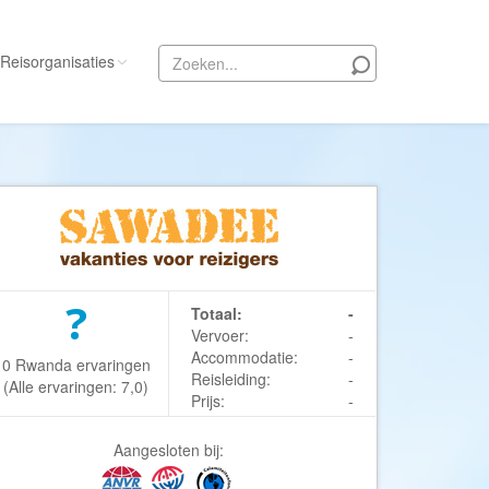
Reisorganisaties
Alle reisorganisaties
333travel
50 States Travel
ACSI Kampeerreizen
Activity International
?
Totaal:
-
Adam Voyages
Vervoer:
-
Accommodatie:
-
Ado Travel
0 Rwanda ervaringen
Reisleiding:
-
(Alle ervaringen: 7,0)
Aeroglobe International
Prijs:
-
ie
Africa Wildlife Safaris
Aangesloten bij:
African Travels