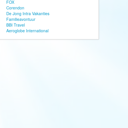
FOX
AV-Tours & Safaris
Corendon
De Jong Intra Vakanties
Aves Travels
Familieavontuur
Barrio Life
BBI Travel
Aeroglobe International
BBI Travel
Beaches
Bebsy
BeenInAsia
Belvilla
Best of Travel
Beter-uit
Better Places
BoerenBed
Bolsjoj Reizen
BON travel