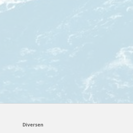
Fair2.travel
Familieavontuur
Family Tours
FD Travel Group
Fiets-Fun
Fietsrelax
Five Star Verrassingsreizen
Fletcher
FlexToursKreta
Forza Voetbalreizen
FOX
FreeSun
Fru Amundsen
Diversen
Go4Camp