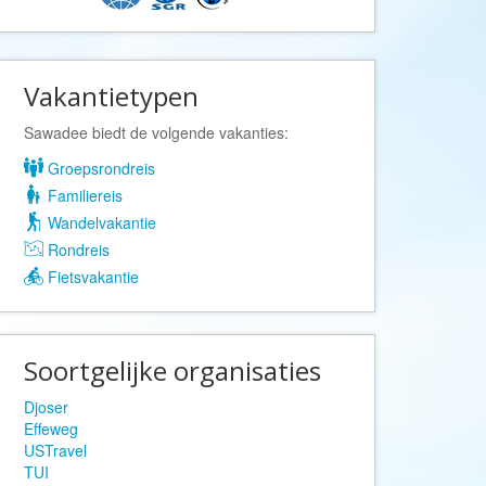
Afrika Reisopmaat
Airbnb
Aktiva Tours
Vakantietypen
Allcamps
Sawadee biedt de volgende vakanties:
Alltours
Groepsrondreis
Alpenreizen
Familiereis
Ander Licht Reizen
Wandelvakantie
ANWB Camping
Rondreis
s
ANWB Vakantie
Fietsvakantie
Arctic Adventure Expedities
AsiaDirect
Soortgelijke organisaties
Askja Reizen
Djoser
Atma Asia Travel
Effeweg
Atma Reizen
USTravel
TUI
Autoreiswinkel.nl