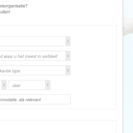
Denemarken
Wellness vakantie
eisorganisatie?
Dominica
Winterreis
ullen!
Dominicaanse Republiek
Wintersport
Duitsland
Zonvakantie
Ecuador
Egypte
nd waar u het meest in verbleef
El Salvador
Engeland
akantie type
Estland
Faeröer
Jaar
Fiji
Filipijnen
Finland
Frankrijk
Frans-Guyana