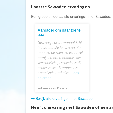
Laatste Sawadee ervaringen
Een greep uit de laatste ervaringen met Sawadee:
Aanrader om naar toe te
gaan
Geweldig Land Rwanda! Echt
het schoonste ter wereld. Zo
mooi en de mensen echt heel
aardig en open ondanks die
verschrikkele geschiedenis die
achter ze ligt. Sawadee als
organisatie had alles...
lees
helemaal
Esmee van Klaveren
Bekijk alle ervaringen met Sawadee
Heeft u ervaring met Sawadee of een a