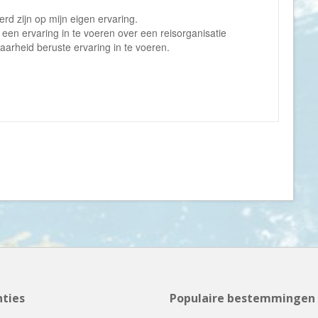
d zijn op mijn eigen ervaring.
Letland
m een ervaring in te voeren over een reisorganisatie
Liechtenstein
arheid beruste ervaring in te voeren.
Litouwen
Luxemburg
Macedonië
Madagaskar
Malawi
Malediven
Maleisië
Malta
Marokko
Martinique
Mauritius
ties
Populaire bestemmingen
Mexico