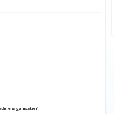
Botswana
Oud & Nieuw reis
Brazilië
Pretpark
Britse Maagdeneilanden
Rondreis
Bulgarije
Safari
Cambodja
Singlereis
Canada
Sportreis
Canarische Eilanden
Stedentrip
Chili
Taalcursus
China
Thema vakanties
Colombia
Vakantiehuis
Costa Rica
Vakantiepark
Cuba
Vogelreis
Curaçao
Vrijwilligerswerk
Cyprus
Wandelvakantie
ndere organisatie?