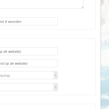
Indonesië
Israël
Italië
Jamaica
Japan
Jordanië
Kaaimaneilanden
Kaapverdië
Kazachstan
Kenia
elschap
Kirgizië (Kirgizstan)
Koeweit
Kroatië
Laos
Lesotho