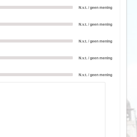
Galapagos Eilanden
N.v.t. / geen mening
Gambia
N.v.t. / geen mening
Georgië
Ghana
N.v.t. / geen mening
Granada
Griekenland
N.v.t. / geen mening
Groenland
Guadeloupe
N.v.t. / geen mening
Guatemala
Honduras
Hongarije
Ierland
IJsland
India