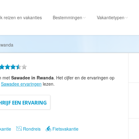
k reizen
en vakanties
Bestemmingen
Vakantietypen
Alle bestemmingen
Alle vakantietypen
wanda
Albanië
Actieve vakantie
Amerika
Autorondreis
Amerikaanse
Autovakantie
en met
Sawadee in Rwanda
. Het cijfer en de ervaringen op
Maagdeneilanden
Camperreis
e
Sawadee ervaringen
lezen.
Andorra
Cruise
Angola
Culinaire vakantie
HRIJF EEN ERVARING
Antarctica
Culturele vakantie
Antigua en Barbuda
Duik/snorkelvakant
antie
Rondreis
Fietsvakantie
Argentinië
Excursiereis