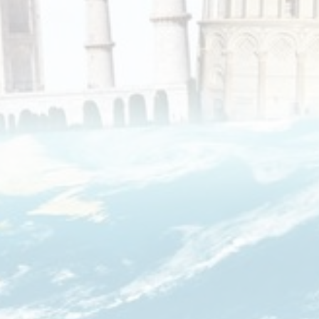
Echt Ierland
Effeweg
Egypt Unexpected Reizen
Eigen-Wijze Reizen
Eilandhoppen op Maat
Eliza was here
Equipovoetbalreizen
Ervaar Reizen
Eshi Eco Travel
Expedia
Experience Nubia
ExperienceTravel
Exploring Colombia
Extracamp holidays
Eye4cycling