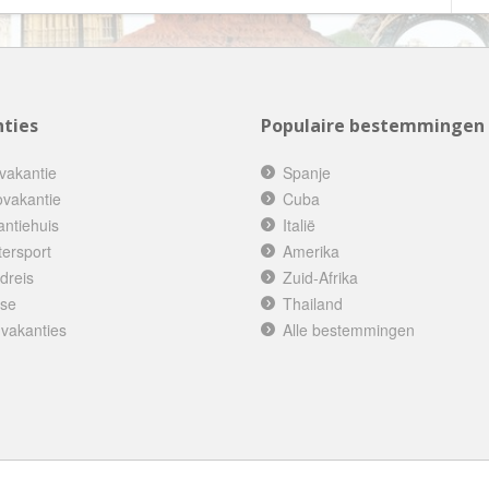
Botswana
Oud & Nieuw reis
Brazilië
Pretpark
Britse Maagdeneilanden
Rondreis
Bulgarije
ties
Populaire bestemmingen
Safari
Cambodja
Singlereis
vakantie
Spanje
Canada
Sportreis
ovakantie
Cuba
antiehuis
Canarische Eilanden
Italië
Stedentrip
tersport
Amerika
Chili
Taalcursus
dreis
Zuid-Afrika
China
Thema vakanties
ise
Thailand
Colombia
Vakantiehuis
 vakanties
Alle bestemmingen
Costa Rica
Vakantiepark
Cuba
Vogelreis
Curaçao
Vrijwilligerswerk
Cyprus
Wandelvakantie