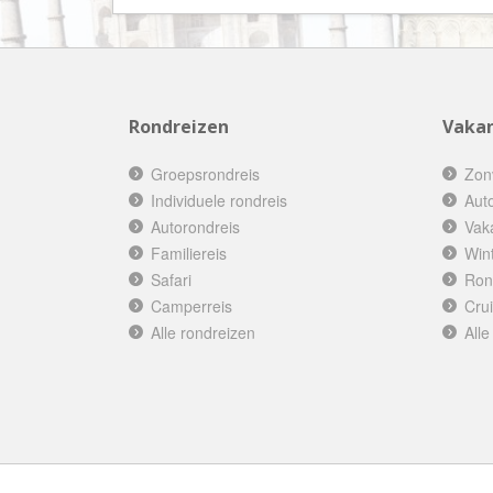
Rondreizen
Vakan
Groepsrondreis
Zon
Individuele rondreis
Aut
Autorondreis
Vak
Familiereis
Win
Safari
Ron
Camperreis
Cru
Alle rondreizen
Alle