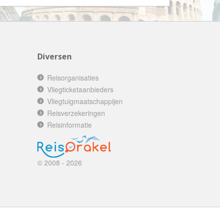
AV-Tours & Safaris
Aves Travels
Barrio Life
BBI Travel
Diversen
Beaches
Reisorganisaties
Bebsy
Vliegticketaanbieders
Vliegtuigmaatschappijen
BeenInAsia
Reisverzekeringen
Belvilla
Reisinformatie
Best of Travel
Beter-uit
Better Places
© 2008 - 2026
BoerenBed
Bolsjoj Reizen
BON travel