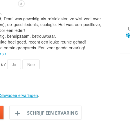
Armenië
Familiereis
8
Aruba
Fietsvakantie
.
 Demi was geweldig als reisleidster, ze wist veel over
Australië
Fly and Drive
en), de geschiedenis, ecologie. Het was een positieve,
Azerbeidzjan
Formule 1 reis
oor een ieder!
tig, behulpzaam, betrouwbaar.
Bahama's
Fotoreis
ikte heel goed, recent een leuke reunie gehad!
Bahrein
Golfvakantie
 de eerste groepsreis. Een zeer goede ervaring!
e >>
Barbados
Groepsrondreis
België
r u?
Hotel
Ja
Nee
Belize
Individuele rondrei
Benin
Jongerenvakantie
Bermuda
Kampeervakantie
Sawadee ervaringen
.
Bhutan
Kerstreis
Bolivia
Motorreis
E
SCHRIJF EEN ERVARING
Bonaire
Muziekreis
Bosnië en Herzegovina
Natuurreis