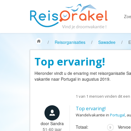
Zoe
/
Reisorganisaties
/
Sawadee
/
E
Top ervaring!
Hieronder vindt u de ervaring met reisorganisatie
S
vakantie naar Portugal in augustus 2019.
1
van
1
mensen vinden dit een 
Top ervaring!
Wandelvakantie in
Portugal
, a
door
Sandra
Totaal:
Vervoe
9
51-60 jaar