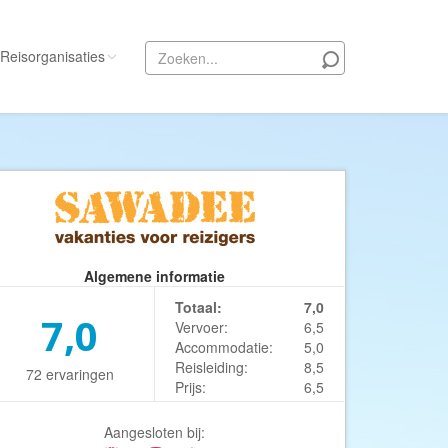
Reisorganisaties
Alle reisorganisaties
333travel
50 States Travel
ACSI Kampeerreizen
Activity International
Algemene informatie
Adam Voyages
Totaal:
7,0
7,0
Vervoer:
6,5
Ado Travel
Accommodatie:
5,0
Aeroglobe International
Reisleiding:
8,5
72 ervaringen
Prijs:
6,5
ie
Africa Wildlife Safaris
African Travels
Aangesloten bij: