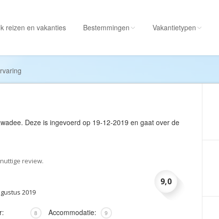
k reizen
en vakanties
Bestemmingen
Vakantietypen
Alle bestemmingen
Alle vakantietypen
rvaring
Albanië
Actieve vakantie
Amerika
Autorondreis
Amerikaanse
Autovakantie
awadee
. Deze is ingevoerd op 19-12-2019 en gaat over de
Maagdeneilanden
Camperreis
Andorra
Cruise
Angola
Culinaire vakantie
nuttige review.
Antarctica
Culturele vakantie
9,0
Antigua en Barbuda
Duik/snorkelvakant
ugustus 2019
Argentinië
Excursiereis
r:
Accommodatie:
8
9