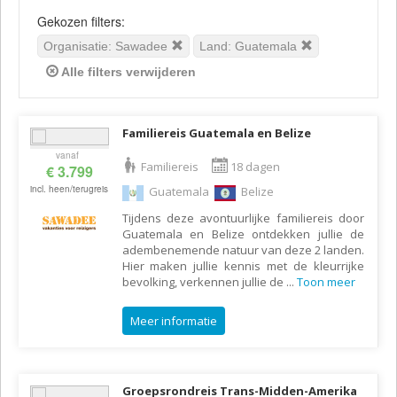
Gekozen filters:
Organisatie: Sawadee
Land: Guatemala
Alle filters verwijderen
Familiereis Guatemala en Belize
vanaf
Familiereis
18 dagen
€ 3.799
incl. heen/terugreis
Guatemala
Belize
Tijdens deze avontuurlijke familiereis door
Guatemala en Belize ontdekken jullie de
adembenemende natuur van deze 2 landen.
Hier maken jullie kennis met de kleurrijke
bevolking, verkennen jullie de
...
Toon meer
Meer informatie
Groepsrondreis Trans-Midden-Amerika