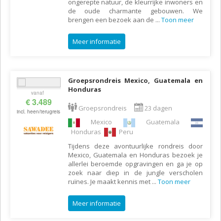
ongerepte natuur, de kleurrijke inwoners en
de oude charmante gebouwen. We
brengen een bezoek aan de
...
Toon meer
Meer informatie
Groepsrondreis Mexico, Guatemala en
Honduras
vanaf
€ 3.489
Groepsrondreis
23 dagen
incl. heen/terugreis
Mexico
Guatemala
Honduras
Peru
Tijdens deze avontuurlijke rondreis door
Mexico, Guatemala en Honduras bezoek je
allerlei beroemde opgravingen en ga je op
zoek naar diep in de jungle verscholen
ruïnes. Je maakt kennis met
...
Toon meer
Meer informatie