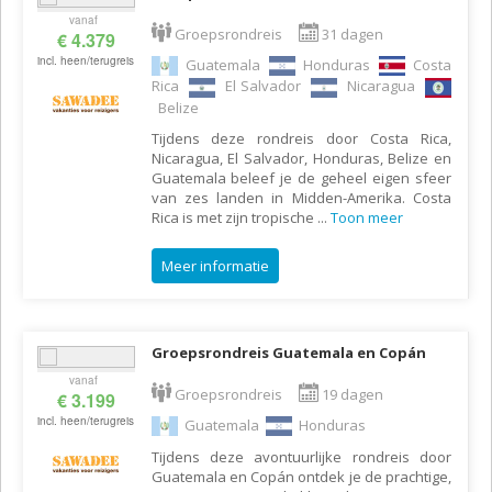
vanaf
Groepsrondreis
31 dagen
€ 4.379
incl. heen/terugreis
Guatemala
Honduras
Costa
Rica
El Salvador
Nicaragua
Belize
Tijdens deze rondreis door Costa Rica,
Nicaragua, El Salvador, Honduras, Belize en
Guatemala beleef je de geheel eigen sfeer
van zes landen in Midden-Amerika. Costa
Rica is met zijn tropische
...
Toon meer
Meer informatie
Groepsrondreis Guatemala en Copán
vanaf
Groepsrondreis
19 dagen
€ 3.199
incl. heen/terugreis
Guatemala
Honduras
Tijdens deze avontuurlijke rondreis door
Guatemala en Copán ontdek je de prachtige,