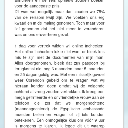
annuleren en de reis opnieuw zouden boeken
voor de aangepaste prijs.
Dit was wel mogelijk maar dan zouden we 75%
van de reissom kwijt zijn. We voelden ons erg
kwaad en in de maling genomen. Toch maar voor
lief genomen dat het niet meer te veranderen
was en ons eroverheen gezet.
1 dag voor vertrek wilden wij online inchecken.
Het online inchecken lukte niet want er bleek iets
mis te zijn met de documenten van mijn man.
Alles doorgenomen, bleek dat zijn paspoort bij
terugkomst niet nog 6 maanden maar 5 maanden
en 25 dagen geldig was. Met een misselijk gevoel
weer Corendon gebeld om te vragen wat wij
hieraan konden doen omdat wij de volgende
ochtend al vroeg zouden vertrekken. Ik kreeg een
mega geïrriteerde en onvriendelijke vrouw aan de
telefoon die zei dat we morgenochtend
(maandagochtend) de Egyptische ambassade
moesten bellen en vragen of zij iets konden
betekenen. Een onmogelijke klus om vóór 9 uur
's morgens te klaren. Ik legde dit uit waarop