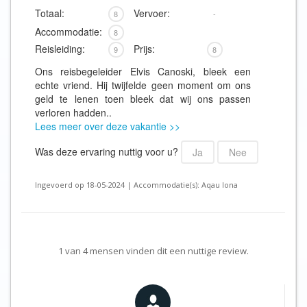
Totaal:
Vervoer:
8
-
Accommodatie:
8
Reisleiding:
Prijs:
9
8
Ons reisbegeleider Elvis Canoski, bleek een
echte vriend. Hij twijfelde geen moment om ons
geld te lenen toen bleek dat wij ons passen
verloren hadden..
Lees meer over deze vakantie >>
Was deze ervaring nuttig voor u?
Ja
Nee
Ingevoerd op 18-05-2024 | Accommodatie(s): Aqau lona
1
van
4
mensen vinden dit een nuttige review.