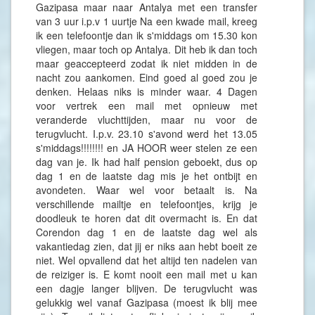
Gazipasa maar naar Antalya met een transfer
van 3 uur i.p.v 1 uurtje Na een kwade mail, kreeg
ik een telefoontje dan ik s'middags om 15.30 kon
vliegen, maar toch op Antalya. Dit heb ik dan toch
maar geaccepteerd zodat ik niet midden in de
nacht zou aankomen. Eind goed al goed zou je
denken. Helaas niks is minder waar. 4 Dagen
voor vertrek een mail met opnieuw met
veranderde vluchttijden, maar nu voor de
terugvlucht. I.p.v. 23.10 s'avond werd het 13.05
s'middags!!!!!!!! en JA HOOR weer stelen ze een
dag van je. Ik had half pension geboekt, dus op
dag 1 en de laatste dag mis je het ontbijt en
avondeten. Waar wel voor betaalt is. Na
verschillende mailtje en telefoontjes, krijg je
doodleuk te horen dat dit overmacht is. En dat
Corendon dag 1 en de laatste dag wel als
vakantiedag zien, dat jij er niks aan hebt boeit ze
niet. Wel opvallend dat het altijd ten nadelen van
de reiziger is. E komt nooit een mail met u kan
een dagje langer blijven. De terugvlucht was
gelukkig wel vanaf Gazipasa (moest ik blij mee