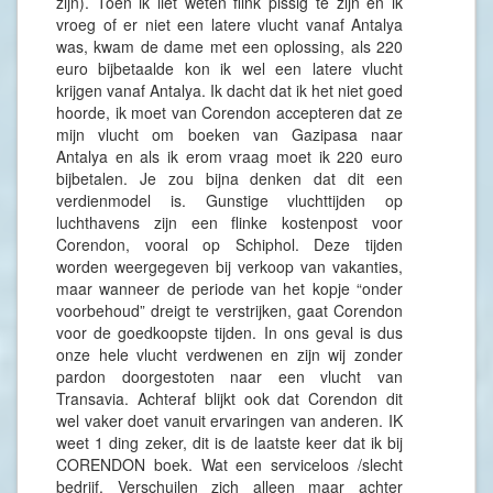
zijn). Toen ik liet weten flink pissig te zijn en ik
vroeg of er niet een latere vlucht vanaf Antalya
was, kwam de dame met een oplossing, als 220
euro bijbetaalde kon ik wel een latere vlucht
krijgen vanaf Antalya. Ik dacht dat ik het niet goed
hoorde, ik moet van Corendon accepteren dat ze
mijn vlucht om boeken van Gazipasa naar
Antalya en als ik erom vraag moet ik 220 euro
bijbetalen. Je zou bijna denken dat dit een
verdienmodel is. Gunstige vluchttijden op
luchthavens zijn een flinke kostenpost voor
Corendon, vooral op Schiphol. Deze tijden
worden weergegeven bij verkoop van vakanties,
maar wanneer de periode van het kopje “onder
voorbehoud” dreigt te verstrijken, gaat Corendon
voor de goedkoopste tijden. In ons geval is dus
onze hele vlucht verdwenen en zijn wij zonder
pardon doorgestoten naar een vlucht van
Transavia. Achteraf blijkt ook dat Corendon dit
wel vaker doet vanuit ervaringen van anderen. IK
weet 1 ding zeker, dit is de laatste keer dat ik bij
CORENDON boek. Wat een serviceloos /slecht
bedrijf. Verschuilen zich alleen maar achter