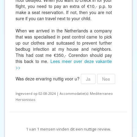
hour delayed. When you want to check in for your
flight, you need to pay an extra of €10,- p.p. to
make a seat reservation. If not, then you are not
sure if you can travel next to your child.
When we arrived in the Netherlands a company
that was specialised in pest control came to pick
up our clothes and suitcased to prevent further
bedbug infection at my house and neighbors.
This had cost me €350,- Corendon should pay
this back to me.
Lees meer over deze vakantie
>>
Was deze ervaring nuttig voor u?
Ja
Nee
Ingevoerd op 02-08-2024 | Accommodatie(s): Mediterraneo
Hersonissos
1
van
1
mensen vinden dit een nuttige review.