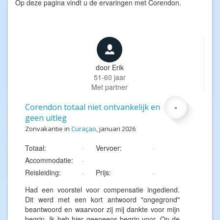
Op deze pagina vindt u de ervaringen met Corendon.
door
Erik
51-60 jaar
Met partner
Corendon totaal niet ontvankelijk en
-
geen uitleg
Zonvakantie in
Curaçao
, januari 2026
Totaal:
Vervoer:
-
-
Accommodatie:
-
Reisleiding:
Prijs:
-
-
Had een voorstel voor compensatie ingediend.
Dit werd met een kort antwoord "ongegrond"
beantwoord en waarvoor zij mij dankte voor mijn
begrip. Ik heb hier geeneens begrip voor. Op de