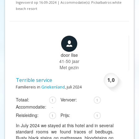
Ingevoerd op 16-09-2024 | Accommodatie(s): Pickalbatros white
beach resort
door
Ilse
41-50 jaar
Met gezin
Terrible service
1,0
Familiereis in
Griekenland
, juli 2024
Totaal:
Vervoer:
1
1
Accommodatie:
-
Reisleiding:
Prijs:
1
1
In July 2024 we stayed at this hotel and in several
standard rooms we found traces of bedbugs.
Rusty black stains on mattresses, bloodstains on