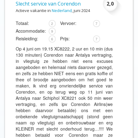
Slecht service van Corendon
2,0
Actieve vakantie in
Nederland
, juni 2024
Totaal:
Vervoer:
2
7
Accommodatie:
9
Reisleiding:
Prijs:
6
7
Op 4 juni om 19.15 XC8222, 2 uur en 10 min (dus
130 minuten) Corendon naar Antalya vertraging,
in vliegtuig ze hebben niet eens excuses
aangeboden en helemaal niets daarover gezegd,
en zelfs ze hebben NIET eens een gratis koffie of
thee of broodje aangeboden om het goed te
maken, ik vind erg onvriendelijke service van
Corendon, en op terug weg op 11 juni van
Antalya naar Schiphol XC8221 ook 50 min weer
vertraging, en zelfs ipv Corendon Airlins(we
hebben daarvoor betaalde) ons met een
onbekende vliegtuigmaatschappij (stond geen
naam op vliegtuig) en onbetrouwbaar en erg
KLEINER met slecht onderhoud terug…!!!! We
hebben betaald voor Corendon maar ze