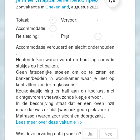
Jammer vh appartementencomplex
1,0
Zonvakantie in
Griekenland
, augustus 2023
Totaal:
Vervoer:
1
-
Accommodatie:
1
Reisleiding:
Prijs:
-
1
Accommodatie verouderd en slecht onderhouden
.
Houten luiken waren verrot en hout lag soms in
stukjes op het balkon.
Geen fatsoenlijke stoelen om op te zitten en
banken/bedden in woonkamer waar je niet op
kunt zitten zonder rugkussens .
Keukenkastje hing er half aan en koelkast met
dichtgevroren vriesvak zonde klepje ervoor .
In de beschrijving staat dat er een oven inzit
maar dat was er niet (was ook geen plek voor ).
Matrassen waren zeer slecht en doorgezakt .
Lees meer over deze vakantie >>
Was deze ervaring nuttig voor u?
Ja
Nee