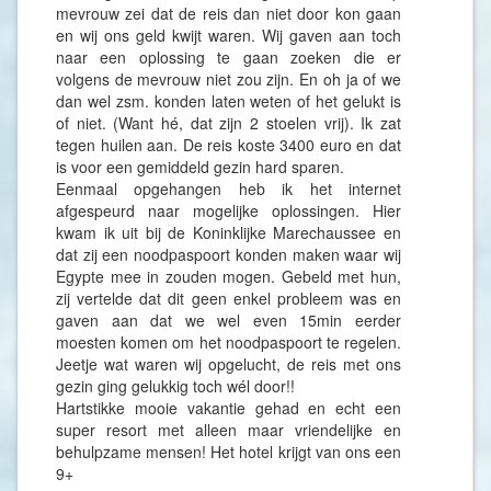
mevrouw zei dat de reis dan niet door kon gaan
en wij ons geld kwijt waren. Wij gaven aan toch
naar een oplossing te gaan zoeken die er
volgens de mevrouw niet zou zijn. En oh ja of we
dan wel zsm. konden laten weten of het gelukt is
of niet. (Want hé, dat zijn 2 stoelen vrij). Ik zat
tegen huilen aan. De reis koste 3400 euro en dat
is voor een gemiddeld gezin hard sparen.
Eenmaal opgehangen heb ik het internet
afgespeurd naar mogelijke oplossingen. Hier
kwam ik uit bij de Koninklijke Marechaussee en
dat zij een noodpaspoort konden maken waar wij
Egypte mee in zouden mogen. Gebeld met hun,
zij vertelde dat dit geen enkel probleem was en
gaven aan dat we wel even 15min eerder
moesten komen om het noodpaspoort te regelen.
Jeetje wat waren wij opgelucht, de reis met ons
gezin ging gelukkig toch wél door!!
Hartstikke mooie vakantie gehad en echt een
super resort met alleen maar vriendelijke en
behulpzame mensen! Het hotel krijgt van ons een
9+