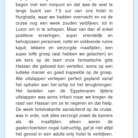
begon met een minpunt en dat was de veel te
lange busrit van 7.5 uur van ons hotel in
Hurghada, waar we hadden overnacht en na de
cruise nog een week zouden verblijven, tot in
Luxor om in te schepen. Maar van dan af enkel
positieve ervaringen, super vriendelijk en
behulpzaam personeel, nette en voldoende ruime
kajuit, lekkere en verzorgde maaltijden, een
super toffe groep (wat hebben we gelachen) en
als kers op de taart onze fantastische gids
Hassan die geboeid kon vertellen, soms op een
ludieke manier en goed inspeelde op de groep.
Alle uitstappen verliepen perfect gepland vanaf
het ophalen aan het schip tot het terugbrengen.
Het bedelen van de Egyptenaren tijdens
uitstappen was soms irritant maar we kregen de
raad van Hassan om ze te negeren en dat hielp.
De week hotelvakantie aansluitend op de cruise,
was in orde, ook alles verzorgd zowel de kamers
als de maaltijden, alleen waren de
gasten/toeristen nogal luidruchtig, gaf je niet altijd
het gevoel in een adults only hotel te verblijven.