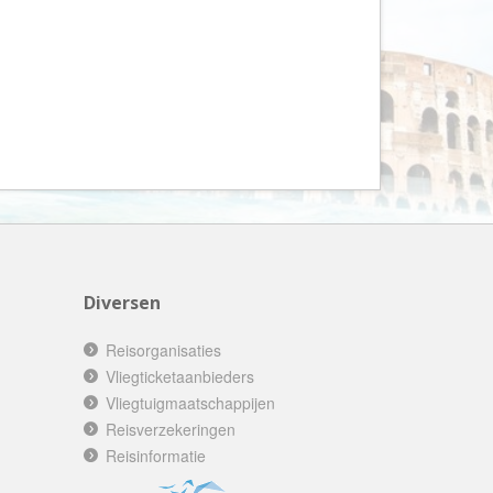
AV-Tours & Safaris
Aves Travels
Barrio Life
BBI Travel
Beaches
Bebsy
BeenInAsia
Belvilla
Best of Travel
Diversen
Beter-uit
Reisorganisaties
Better Places
Vliegticketaanbieders
BoerenBed
Vliegtuigmaatschappijen
Reisverzekeringen
Bolsjoj Reizen
Reisinformatie
BON travel