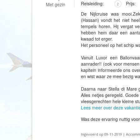
Reisleiding:
Prijs:
Met gezin
2
De Nijlcruise was mooi.Z
(Hassan) vondt het niet heel
tempels horen. Hij vergat v
hebben hem daar een aanta
kwaad tot erger.
Het personeel op het schip w
Vanuit Luxor een Ballonvaa
aanrader!! (ook voor mensen
kapitein informeerde ons ove
en wist waar ze mee bezig wa
Daarna naar Stella di Mare 
Alles netjes geregeld. Goede 
vleesgerechten hele kleine stu
Lees meer over deze vakanti
Was deze ervaring nuttig voo
Ingevoerd op 09-11-2019 | Accommod