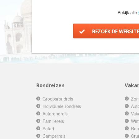
Bekijk alle
BEZOEK DE WEBSIT
Rondreizen
Vakan
Groepsrondreis
Zon
Individuele rondreis
Aut
Autorondreis
Vak
Familiereis
Win
Safari
Ron
Camperreis
Cru