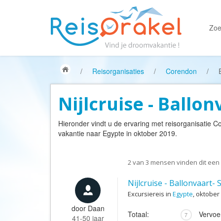
Zoe
/
Reisorganisaties
/
Corendon
/
Nijlcruise - Ballon
Hieronder vindt u de ervaring met reisorganisatie
Co
vakantie naar Egypte in oktober 2019.
2
van
3
mensen vinden dit een 
Nijlcruise - Ballonvaart- 
Excursiereis in
Egypte
, oktober
door
Daan
Totaal:
Vervoe
7
41-50 jaar