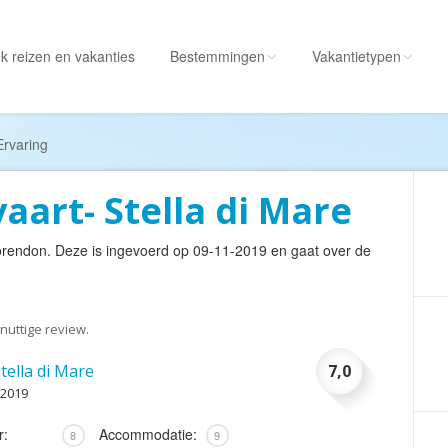
k reizen
en vakanties
Bestemmingen
Vakantietypen
Alle bestemmingen
Alle vakantietypen
Ervaring
Albanië
Actieve vakantie
vaart- Stella di Mare
Amerika
Autorondreis
Amerikaanse
Autovakantie
rendon
. Deze is ingevoerd op 09-11-2019 en gaat over de
Maagdeneilanden
Camperreis
Andorra
Cruise
Angola
Culinaire vakantie
nuttige review.
Antarctica
Culturele vakantie
Stella di Mare
7,0
Antigua en Barbuda
Duik/snorkelvakant
 2019
Argentinië
Excursiereis
r:
Accommodatie:
8
9