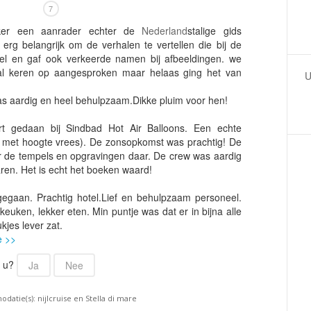
Armenië
Familiereis
7
Aruba
Fietsvakantie
eker een aanrader echter de
Nederland
stalige gids
 erg belangrijk om de verhalen te vertellen die bij de
Australië
Fly and Drive
eel en gaf ook verkeerde namen bij afbeeldingen. we
Azerbeidzjan
Formule 1 reis
l keren op aangesproken maar helaas ging het van
U
Bahama's
Fotoreis
as aardig en heel behulpzaam.Dikke pluim voor hen!
Bahrein
Golfvakantie
rt gedaan bij Sindbad Hot Air Balloons. Een echte
Barbados
Groepsrondreis
 met hoogte vrees). De zonsopkomst was prachtig! De
België
Hotel
r de tempels en opgravingen daar. De crew was aardig
ren. Het is echt het boeken waard!
Belize
Individuele rondrei
Benin
Jongerenvakantie
gegaan. Prachtig hotel.Lief en behulpzaam personeel.
keuken, lekker eten. Min puntje was dat er in bijna alle
Bermuda
Kampeervakantie
kjes lever zat.
e >>
Bhutan
Kerstreis
Bolivia
Motorreis
r u?
Ja
Nee
Bonaire
Muziekreis
atie(s): nijlcruise en Stella di mare
Bosnië en Herzegovina
Natuurreis