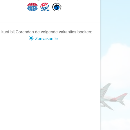
Afrika Reisopmaat
Airbnb
Aktiva Tours
Allcamps
 kunt bij Corendon de volgende vakanties boeken:
Alltours
Zonvakantie
Alpenreizen
Ander Licht Reizen
ANWB Camping
s
ANWB Vakantie
Arctic Adventure Expedities
AsiaDirect
Askja Reizen
Atma Asia Travel
Atma Reizen
Autoreiswinkel.nl