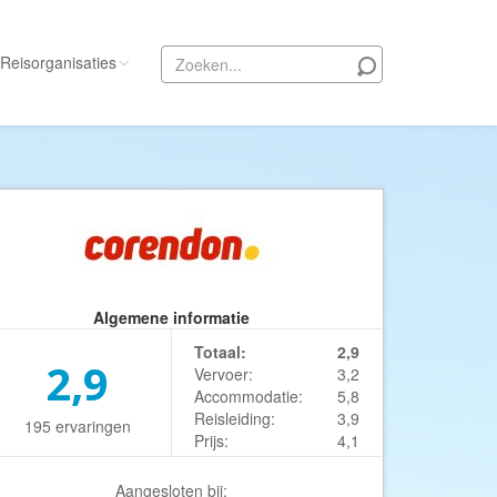
Reisorganisaties
Alle reisorganisaties
333travel
50 States Travel
ACSI Kampeerreizen
Activity International
Algemene informatie
Adam Voyages
Totaal:
2,9
Ado Travel
2,9
Vervoer:
3,2
Accommodatie:
5,8
Aeroglobe International
Reisleiding:
3,9
195 ervaringen
ie
Africa Wildlife Safaris
Prijs:
4,1
African Travels
Aangesloten bij: