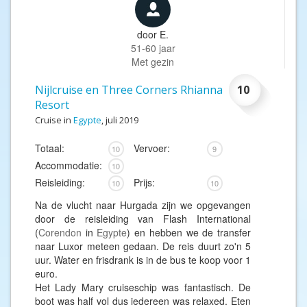
door
E.
51-60 jaar
Met gezin
Nijlcruise en Three Corners Rhianna
10
Resort
Cruise in
Egypte
, juli 2019
Totaal:
Vervoer:
10
9
Accommodatie:
10
Reisleiding:
Prijs:
10
10
Na de vlucht naar Hurgada zijn we opgevangen
door de reisleiding van Flash International
(
Corendon
in
Egypte
) en hebben we de transfer
naar Luxor meteen gedaan. De reis duurt zo'n 5
uur. Water en frisdrank is in de bus te koop voor 1
euro.
Het Lady Mary cruiseschip was fantastisch. De
boot was half vol dus iedereen was relaxed. Eten