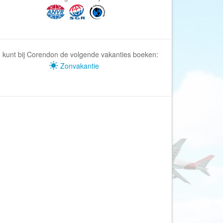
Afrika Reisopmaat
Airbnb
Aktiva Tours
Allcamps
 kunt bij Corendon de volgende vakanties boeken:
Alltours
Zonvakantie
Alpenreizen
Ander Licht Reizen
ANWB Camping
s
ANWB Vakantie
Arctic Adventure Expedities
AsiaDirect
Askja Reizen
Atma Asia Travel
Atma Reizen
Autoreiswinkel.nl