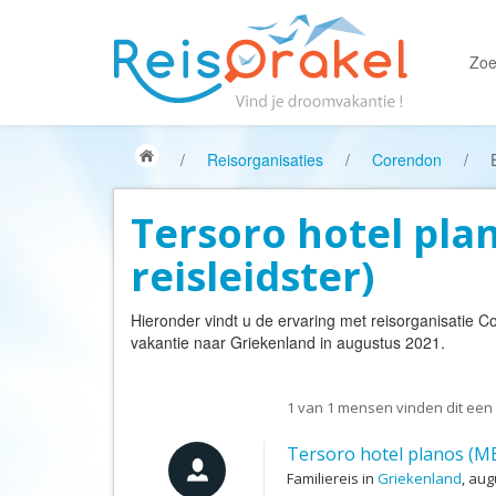
Zoe
/
Reisorganisaties
/
Corendon
/
Tersoro hotel pla
reisleidster)
Hieronder vindt u de ervaring met reisorganisatie
Co
vakantie naar Griekenland in augustus 2021.
1
van
1
mensen vinden dit een 
Tersoro hotel planos (ME
Familiereis in
Griekenland
, au