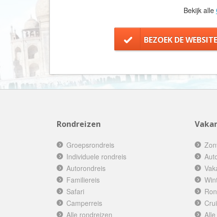
Bekijk alle
BEZOEK DE WEBSIT
Rondreizen
Vakan
Groepsrondreis
Zon
Individuele rondreis
Aut
Autorondreis
Vak
Familiereis
Win
Safari
Ron
Camperreis
Cru
Alle rondreizen
Alle