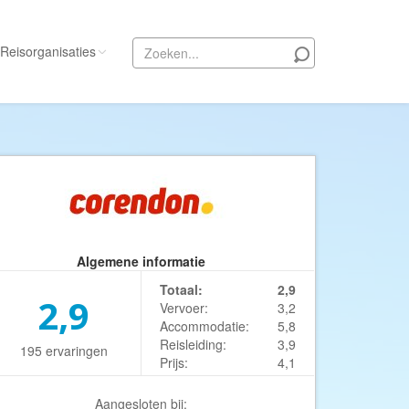
Reisorganisaties
Alle reisorganisaties
333travel
50 States Travel
ACSI Kampeerreizen
Activity International
Algemene informatie
Adam Voyages
Totaal:
2,9
Ado Travel
2,9
Vervoer:
3,2
Accommodatie:
5,8
Aeroglobe International
Reisleiding:
3,9
195 ervaringen
ie
Africa Wildlife Safaris
Prijs:
4,1
African Travels
Aangesloten bij: