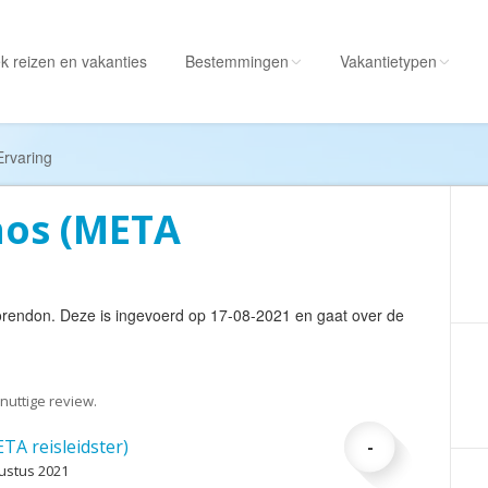
k reizen
en vakanties
Bestemmingen
Vakantietypen
Alle bestemmingen
Alle vakantietypen
Ervaring
Albanië
Actieve vakantie
nos (META
Amerika
Autorondreis
Amerikaanse
Autovakantie
Maagdeneilanden
Camperreis
rendon
. Deze is ingevoerd op 17-08-2021 en gaat over de
Andorra
Cruise
Angola
Culinaire vakantie
Antarctica
Culturele vakantie
nuttige review.
Antigua en Barbuda
Duik/snorkelvakant
TA reisleidster)
-
Argentinië
Excursiereis
gustus 2021