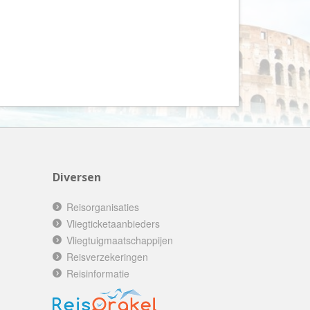
AV-Tours & Safaris
Aves Travels
Barrio Life
BBI Travel
Beaches
Bebsy
BeenInAsia
Belvilla
Diversen
Best of Travel
Reisorganisaties
Beter-uit
Vliegticketaanbieders
Better Places
Vliegtuigmaatschappijen
BoerenBed
Reisverzekeringen
Bolsjoj Reizen
Reisinformatie
BON travel