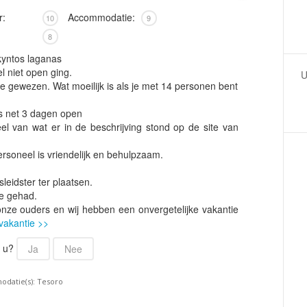
Armenië
Familiereis
r:
Accommodatie:
10
9
Aruba
Fietsvakantie
8
Australië
Fly and Drive
kyntos laganas
Azerbeidzjan
Formule 1 reis
el niet open ging.
U
e gewezen. Wat moeilijk is als je met 14 personen bent
Bahama's
Fotoreis
Bahrein
Golfvakantie
as net 3 dagen open
eel van wat er in de beschrijving stond op de site van
Barbados
Groepsrondreis
België
Hotel
ersoneel is vriendelijk en behulpzaam.
Belize
Individuele rondrei
eidster ter plaatsen.
Benin
Jongerenvakantie
ie gehad.
nze ouders en wij hebben een onvergetelijke vakantie
Bermuda
Kampeervakantie
vakantie >>
Bhutan
Kerstreis
r u?
Ja
Nee
Bolivia
Motorreis
Bonaire
Muziekreis
odatie(s): Tesoro
Bosnië en Herzegovina
Natuurreis