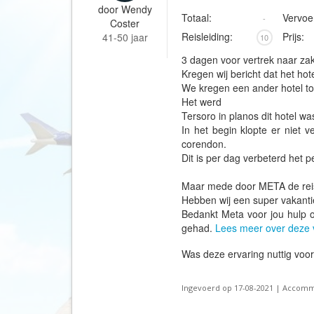
door
Wendy
Totaal:
Vervoe
-
Coster
Reisleiding:
Prijs:
41-50 jaar
10
3 dagen voor vertrek naar za
Kregen wij bericht dat het hot
We kregen een ander hotel to
Het werd
Tersoro in planos dit hotel w
In het begin klopte er niet v
corendon.
Dit is per dag verbeterd het p
Maar mede door META de reisl
Hebben wij een super vakant
Bedankt Meta voor jou hulp o
gehad.
Lees meer over deze 
Was deze ervaring nuttig voo
Ingevoerd op 17-08-2021 | Accomm