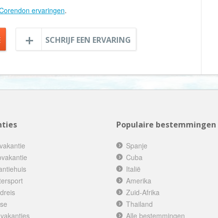
Botswana
Corendon ervaringen
.
Oud & Nieuw reis
Brazilië
Pretpark
E
SCHRIJF EEN ERVARING
Britse Maagdeneilanden
Rondreis
Bulgarije
Safari
Cambodja
Singlereis
Canada
Sportreis
Canarische Eilanden
Stedentrip
Chili
Taalcursus
ties
Populaire bestemmingen
China
Thema vakanties
vakantie
Colombia
Spanje
Vakantiehuis
ovakantie
Cuba
Costa Rica
Vakantiepark
antiehuis
Italië
Cuba
Vogelreis
tersport
Amerika
Curaçao
Vrijwilligerswerk
dreis
Zuid-Afrika
ise
Thailand
Cyprus
Wandelvakantie
 vakanties
Alle bestemmingen