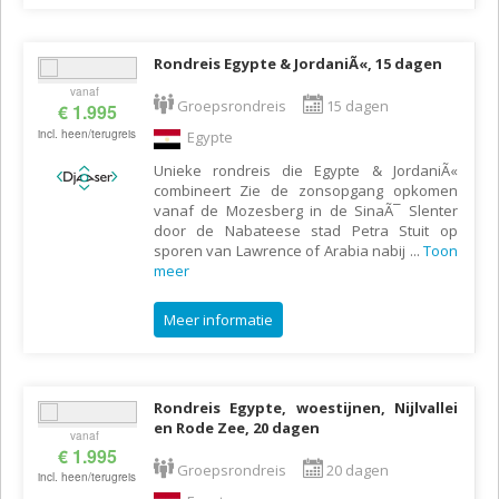
Rondreis Egypte & JordaniÃ«, 15 dagen
vanaf
Groepsrondreis
15 dagen
€ 1.995
incl. heen/terugreis
Egypte
Unieke rondreis die Egypte & JordaniÃ«
combineert Zie de zonsopgang opkomen
vanaf de Mozesberg in de SinaÃ¯ Slenter
door de Nabateese stad Petra Stuit op
sporen van Lawrence of Arabia nabij
...
Toon
meer
Meer informatie
Rondreis Egypte, woestijnen, Nijlvallei
en Rode Zee, 20 dagen
vanaf
€ 1.995
Groepsrondreis
20 dagen
incl. heen/terugreis