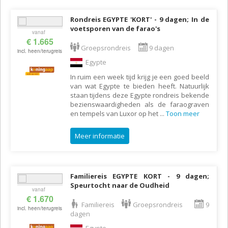
Rondreis EGYPTE 'KORT' - 9 dagen; In de
voetsporen van de farao's
vanaf
€ 1.665
Groepsrondreis
9 dagen
incl. heen/terugreis
Egypte
In ruim een week tijd krijg je een goed beeld
van wat Egypte te bieden heeft. Natuurlijk
staan tijdens deze Egypte rondreis bekende
bezienswaardigheden als de faraograven
en tempels van Luxor op het
...
Toon meer
Meer informatie
Familiereis EGYPTE KORT - 9 dagen;
Speurtocht naar de Oudheid
vanaf
€ 1.670
Familiereis
Groepsrondreis
9
incl. heen/terugreis
dagen