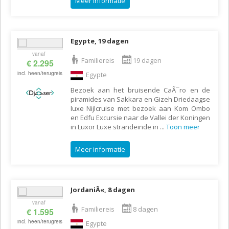
Meer informatie
Egypte, 19 dagen
vanaf
Familiereis
19 dagen
€ 2.295
incl. heen/terugreis
Egypte
Bezoek aan het bruisende CaÃ¯ro en de
piramides van Sakkara en Gizeh Driedaagse
luxe Nijlcruise met bezoek aan Kom Ombo
en Edfu Excursie naar de Vallei der Koningen
in Luxor Luxe strandeinde in
...
Toon meer
Meer informatie
JordaniÃ«, 8 dagen
vanaf
Familiereis
8 dagen
€ 1.595
incl. heen/terugreis
Egypte