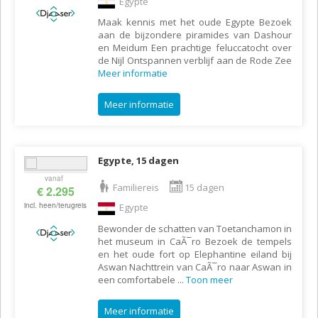
Egypte
Maak kennis met het oude Egypte Bezoek
aan de bijzondere piramides van Dashour
en Meidum Een prachtige feluccatocht over
de Nijl Ontspannen verblijf aan de Rode Zee
Meer informatie
Meer informatie
Egypte, 15 dagen
vanaf
Familiereis
15 dagen
€ 2.295
incl. heen/terugreis
Egypte
Bewonder de schatten van Toetanchamon in
het museum in CaÃ¯ro Bezoek de tempels
en het oude fort op Elephantine eiland bij
Aswan Nachttrein van CaÃ¯ro naar Aswan in
een comfortabele
...
Toon meer
Meer informatie