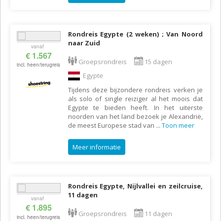
Rondreis Egypte (2 weken) ; Van Noord
naar Zuid
vanaf
€ 1.567
Groepsrondreis
15 dagen
incl. heen/terugreis
Egypte
Tijdens deze bijzondere rondreis verken je
als solo of single reiziger al het moois dat
Egypte te bieden heeft. In het uiterste
noorden van het land bezoek je Alexandrië,
de meest Europese stad van
...
Toon meer
Meer informatie
Rondreis Egypte, Nijlvallei en zeilcruise,
11 dagen
vanaf
€ 1.895
Groepsrondreis
11 dagen
incl. heen/terugreis