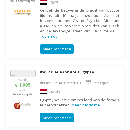
incl. heen/terugreis
Egypte
Ontdek de betoverende pracht van Egypte
tijdens dit 16-daagse avontuur! Van het
bezoek aan het Grand Egyptian Museum
(GEM) en de iconische piramides van Gizeh
en de levendige sfeer van Caïro tot de
...
Toon meer
Meer informatie
Individuele rondreis Egypte
vanaf
Individuele rondreis
12 dagen
€ 1.095
excl.
Egypte
heen/terugreis
Egypte, het is tijd om het land van de farao's
te herontdekken.
Meer informatie
Meer informatie