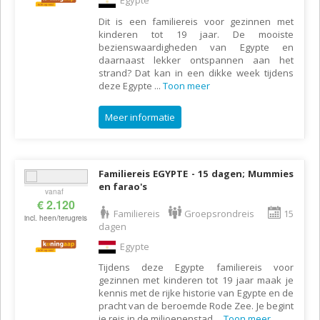
Egypte
Dit is een familiereis voor gezinnen met
kinderen tot 19 jaar. De mooiste
bezienswaardigheden van Egypte en
daarnaast lekker ontspannen aan het
strand? Dat kan in een dikke week tijdens
deze Egypte
...
Toon meer
Meer informatie
Familiereis EGYPTE - 15 dagen; Mummies
en farao's
vanaf
€ 2.120
Familiereis
Groepsrondreis
15
incl. heen/terugreis
dagen
Egypte
Tijdens deze Egypte familiereis voor
gezinnen met kinderen tot 19 jaar maak je
kennis met de rijke historie van Egypte en de
pracht van de beroemde Rode Zee. Je begint
je reis in de miljoenenstad
...
Toon meer