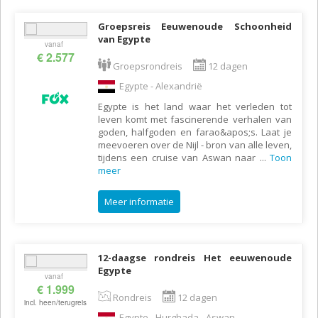
Groepsreis Eeuwenoude Schoonheid
van Egypte
vanaf
€ 2.577
Groepsrondreis
12 dagen
Egypte - Alexandrië
Egypte is het land waar het verleden tot
leven komt met fascinerende verhalen van
goden, halfgoden en farao&apos;s. Laat je
meevoeren over de Nijl - bron van alle leven,
tijdens een cruise van Aswan naar
...
Toon
meer
Meer informatie
12-daagse rondreis Het eeuwenoude
Egypte
vanaf
€ 1.999
Rondreis
12 dagen
incl. heen/terugreis
Egypte - Hurghada - Aswan