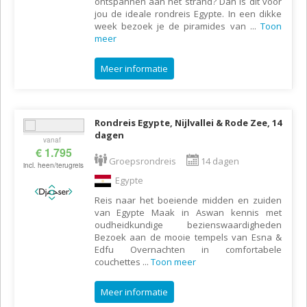
ontspannen aan het strand? Dan is dit voor
jou de ideale rondreis Egypte. In een dikke
week bezoek je de piramides van
...
Toon
meer
Meer informatie
Rondreis Egypte, Nijlvallei & Rode Zee, 14
dagen
vanaf
€ 1.795
Groepsrondreis
14 dagen
incl. heen/terugreis
Egypte
Reis naar het boeiende midden en zuiden
van Egypte Maak in Aswan kennis met
oudheidkundige bezienswaardigheden
Bezoek aan de mooie tempels van Esna &
Edfu Overnachten in comfortabele
couchettes
...
Toon meer
Meer informatie