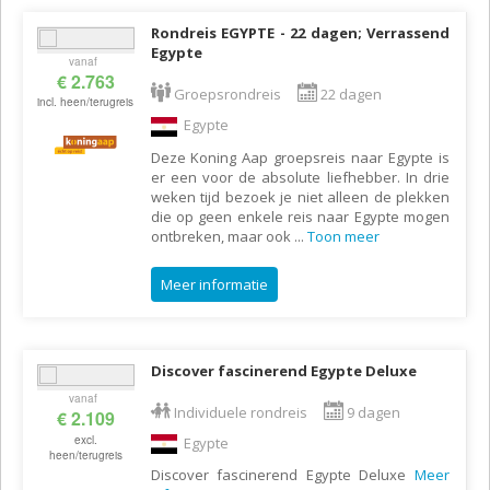
Rondreis EGYPTE - 22 dagen; Verrassend
Egypte
vanaf
€ 2.763
Groepsrondreis
22 dagen
incl. heen/terugreis
Egypte
Deze Koning Aap groepsreis naar Egypte is
er een voor de absolute liefhebber. In drie
weken tijd bezoek je niet alleen de plekken
die op geen enkele reis naar Egypte mogen
ontbreken, maar ook
...
Toon meer
Meer informatie
Discover fascinerend Egypte Deluxe
vanaf
Individuele rondreis
9 dagen
€ 2.109
excl.
Egypte
heen/terugreis
Discover fascinerend Egypte Deluxe
Meer