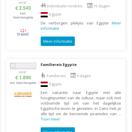
vanaf
Individuele rondreis
15 dagen
€ 2.543
excl.
Egypte
heen/terugreis
De verborgen plekjes van Egypte
Meer
informatie
Meer informatie
Familiereis Egypte
vanaf
Familiereis
9 dagen
€ 1.899
incl. heen/terugreis
Egypte
Een vakantie naar Egypte met alle
hoogtepunten van de cultuur, maar ook met
voldoende tijd om van het dagelijkse
Egyptische leven te genieten. In Caïro heb je
alle tijd om de beroemde piramides van
...
Toon meer