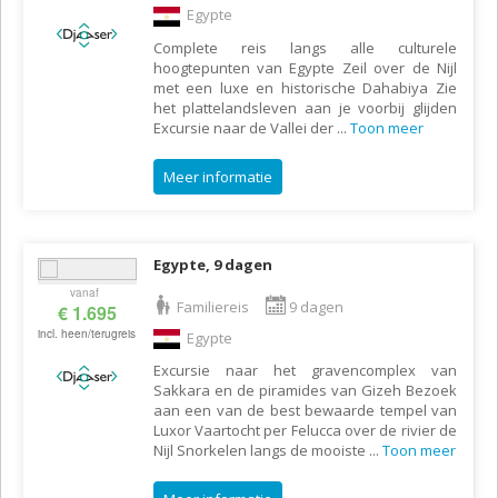
Egypte
Complete reis langs alle culturele
hoogtepunten van Egypte Zeil over de Nijl
met een luxe en historische Dahabiya Zie
het plattelandsleven aan je voorbij glijden
Excursie naar de Vallei der
...
Toon meer
Meer informatie
Egypte, 9 dagen
vanaf
Familiereis
9 dagen
€ 1.695
incl. heen/terugreis
Egypte
Excursie naar het gravencomplex van
Sakkara en de piramides van Gizeh Bezoek
aan een van de best bewaarde tempel van
Luxor Vaartocht per Felucca over de rivier de
Nijl Snorkelen langs de mooiste
...
Toon meer