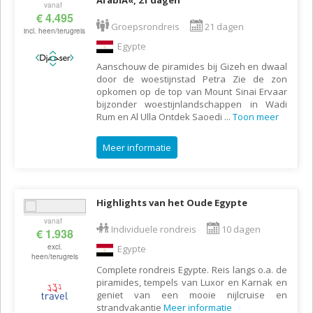
vanaf
€ 4.495
Groepsrondreis
21 dagen
incl. heen/terugreis
Egypte
Aanschouw de piramides bij Gizeh en dwaal
door de woestijnstad Petra Zie de zon
opkomen op de top van Mount Sinai Ervaar
bijzonder woestijnlandschappen in Wadi
Rum en Al Ulla Ontdek Saoedi
...
Toon meer
Meer informatie
Highlights van het Oude Egypte
vanaf
Individuele rondreis
10 dagen
€ 1.938
excl.
Egypte
heen/terugreis
Complete rondreis Egypte. Reis langs o.a. de
piramides, tempels van Luxor en Karnak en
geniet van een mooie nijlcruise en
strandvakantie
Meer informatie