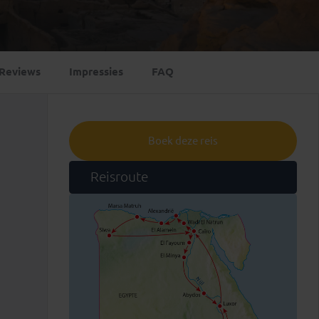
Emiraten
(1)
Reviews
Impressies
FAQ
Boek deze reis
Reisroute