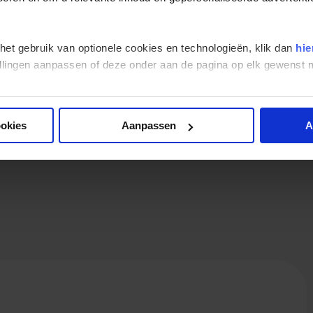
Beoordeling: 9
 Egypte bracht ons meer dan we verwachtten. Voor ons was het
 het gebruik van optionele cookies en technologieën, klik dan
hie
 enorme geschiedenis en cultuur. Door het concept van busreis
stellingen aanpassen of deze onder aan de pagina op elk gewens
n kennen. Onze gids,Sarry, was daarvan de motor. Op een
d zien. Hij probeerde ook op onze extra-vragen in te gaan. We
laatsen te zien (Beni Hassan, Abydos, Fajum en vooral Siwa) ,met
varieerde vervoermiddelen bus, boot, trein, tram tuktuk bij
ookies
Aanpassen
A
, een goed georganiseerde, intense en (zo goed mogelijk)