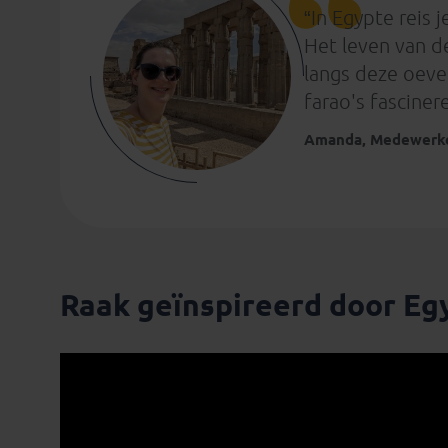
“In Egypte reis j
Het leven van d
langs deze oever
farao's fasciner
Amanda, Medewerke
Raak geïnspireerd door Eg