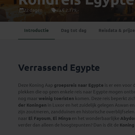
Mongolië
(1)
Tanzania
(1)
22 dagen
€ 2.779,-
v.a.
Nepal
(6)
Zimbabwe
(2)
Oezbekistan
(3)
Zuid-Afrika
(7)
Introductie
Dag tot dag
Reisdata & prijz
Singapore
(1)
Sri Lanka
(4)
Tadzjikistan
(1)
Taiwan
(1)
Verrassend Egypte
Thailand
(8)
Tibet
(3)
Deze Koning Aap
groepsreis naar Egypte
is er een voor 
plekken die op geen enkele reis naar Egypte mogen on
nog maar
weinig toeristen
komen. Deze reis beperkt zic
der Koningen
in Luxor en het zuidelijk gelegen Aswan e
zijn zoutmeren, zandduinen en historische overblijfselen. R
naar
El Fayoum
,
El Minya
en het wonderbaarlijke
Abydo
verder dan alleen de hoogtepunten? Dan is dit de
Koning