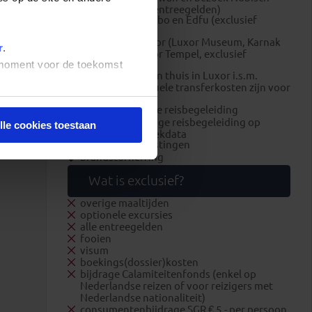
dorp (exclusief entreegelden)
bezoek Kom Ombo en Edfu (exclusief
entreegelden)
rondleiding Luxor (Luxor Museum, Karnak
r
.
Tempels en Luxor Tempel, exclusief
t moment voor de toekomst
entreegelden)
eten bij een gezin thuis in Luxor i.s.m.
ResiRest (eventuele transferkosten zijn voor
eigen rekening)
Nederlandstalige reisbegeleiding
lokale Engelstalige reisbegeleiding op
lle cookies toestaan
specifieke vertrekdata
luchthavenbelastingen
brandstofheffing
Wat is exclusief?
overige maaltijden
optionele excursies
alle entreegelden
fooien
visum
boekings(dossier)kosten
bijdrage Calamiteitenfonds (enkel op
Nederlandse reizen of voor reizigers met
Nederlandse nationaliteit)
consumentenbijdrage SGR € 5,- per persoon