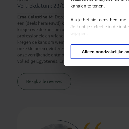
Vertrekdatum: 23/01/2026
kanalen te tonen.
Erna Celestine M:
Deze drieweekse intensieve reis door
Als je het niet eens bent met
een (deels hernieuwd) kennismaken met een land met een
Je kunt je selectie in de in
kregen we de kans om ook het hedendaags Egypte te lere
wijzigen.
professionele en vriendelijke manier liet hij ons zijn lan
kregen de kans om weinig bezochte en toch belangrijke p
Privacy beleid
onze kleine en geinteresseerde groep. We genoten van ge
Alleen noodzakelijke c
onze verrijkende ontmoeting met land en mensen. Kortom
volledige Egyptereis. Erna
Bekijk alle reviews