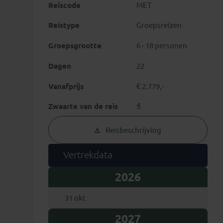
Reiscode
MET
Reistype
Groepsreizen
Groepsgrootte
6 - 18 personen
Dagen
22
Vanafprijs
€ 2.779,-
4
Zwaarte van de reis
Reisbeschrijving
Vertrekdata
2026
31 okt
2027
 Hassan en Abydos
Luxor en 