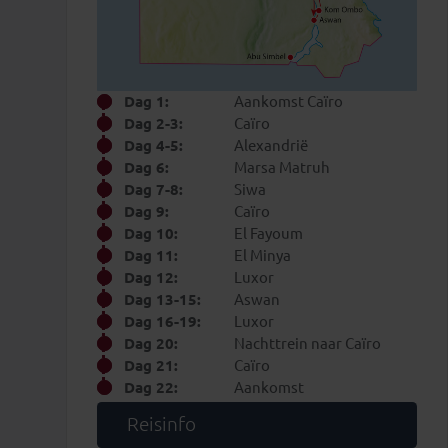
Dag 1:
Aankomst Caïro
Dag 2-3:
Caïro
Dag 4-5:
Alexandrië
Dag 6:
Marsa Matruh
Dag 7-8:
Siwa
Dag 9:
Caïro
Dag 10:
El Fayoum
Dag 11:
El Minya
Dag 12:
Luxor
Dag 13-15:
Aswan
Dag 16-19:
Luxor
Dag 20:
Nachttrein naar Caïro
Dag 21:
Caïro
Dag 22:
Aankomst
Reisinfo