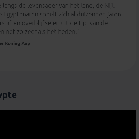
e langs de levensader van het land, de Nijl.
e Egyptenaren speelt zich al duizenden jaren
s af en overblijfselen uit de tijd van de
en net zo zeer als het heden. ”
r Koning Aap
ypte