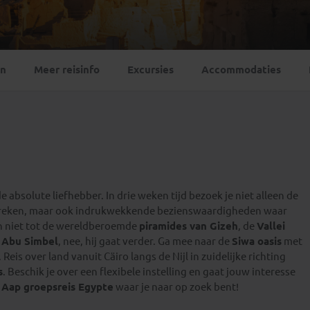
Georgië
(4)
Mexico
(4)
IJsland
(3)
Paraguay
(1)
Kosovo
(1)
Peru
(5)
Last minute reizen
Kroatië
(2)
en
Meer reisinfo
Excursies
Accommodaties
Suriname
(1)
Letland
(3)
Litouwen
(3)
Moldavië
(1)
Montenegro
(2)
Noord-Macedonië
(1)
de absolute liefhebber. In drie weken tijd bezoek je niet alleen de
tbreken, maar ook indrukwekkende bezienswaardigheden waar
h niet tot de wereldberoemde
piramides van Gizeh
, de
Vallei
n
Abu Simbel
, nee, hij gaat verder. Ga mee naar de
Siwa oasis
met
eis over land vanuit Cäiro langs de Nijl in zuidelijke richting
s
. Beschik je over een flexibele instelling en gaat jouw interesse
 Aap groepsreis Egypte
waar je naar op zoek bent!