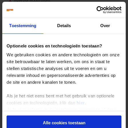
overige maaltijden
optionele excursies
alle entreegelden
fooien
visum
boekings(dossier)kosten
Toestemming
Details
Over
bijdrage Calamiteitenfonds (enkel op Nederlandse
reizen of voor reizigers met Nederlandse nationaliteit)
consumentenbijdrage SGR € 5,- per persoon (enkel op
Nederlandse reizen)
Optionele cookies en technologieën toestaan?
reis- en annuleringsverzekering
We gebruiken cookies en andere technologieën om onze
Extra
site betrouwbaar te laten werken, om ons in staat te
Zakgeld: € 650,- p.p. per reis
stellen statistische analyses uit te voeren en om u
Eenpersoonskamer vanaf: € 525,-
relevante inhoud en gepersonaliseerde advertenties op
Let op!
de site en andere kanalen te tonen.
LET OP: Tijdens reizen die samenvallen met Kerst en/of
Nieuwjaar hebben de meeste hotels een verplicht diner
Als je het niet eens bent met het gebruik van optionele
in het restaurant. Dit diner moet zelf ter plaatse worden
cookies en technologieën, klik dan
hier
.
betaald.
Je kunt je selectie in de instellingen aanpassen of deze
onder aan de pagina op elk gewenst moment voor de
Alle cookies toestaan
toekomst wijzigen.