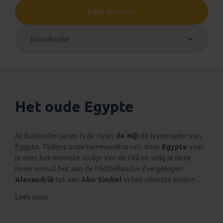
Boek deze reis
Introductie
Het oude Egypte
Al duizenden jaren is de rivier
de Nijl
de levensader van
Egypte. Tijdens onze tweeweekse reis door
Egypte
vaar
je over het mooiste stukje van de Nijl en volg je deze
rivier vanuit het aan de Middellandse Zee gelegen
Alexandrië
tot aan
Abu Simbel
in het uiterste zuiden
van het land. Meer dan 5000 jaar geschiedenis en
Lees meer
verrassend goed bewaarde monumenten komen aan
bod, waarbij het
oude Egypte
een voorname plaats