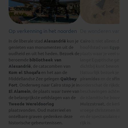
Op verkenning in het noorden
De wonderen van Ca
In de liberale stad
Alexandrië
kun je
Caïro
is niet alleen de 
genieten van monumenten uit de
hoofdstad van
Egypte
, 
oudheid en uit het heden. Bezoek de
plaats waar je veel schat
beroemde
bibliotheek van
lange Egyptische geschi
Alexandrië
, de catacomben van
dichtbij kunt bewondere
Kom el Shoqafa
en het aan de
Natuurlijk bezoek je de
Middellandse Zee gelegen
Qaitbey
piramides
en de
sfinx
, m
Fort
. Onderweg naar Caïro stop je in
onderschat de rijkdom di
El Alamein
, de plaats waar twee van
beschavingen achterliete
de belangrijkste veldslagen van de
de islamitische bouwkun
Tweede Wereldoorlog
Muizzstraat,
de kerken 
plaatsvonden. Oud materieel en
vroege christenen in
kop
ontelbare graven gedenken deze
en de spectaculaire muse
historische gebeurtenissen.
rijk is.