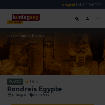
Vragen?
Bel 020-7887700
...
>
Egypte
>
Rondreis Egypte
CLASSIC
8,0
(75)
Rondreis Egypte
16 dagen
€ 1.933,-
v.a.