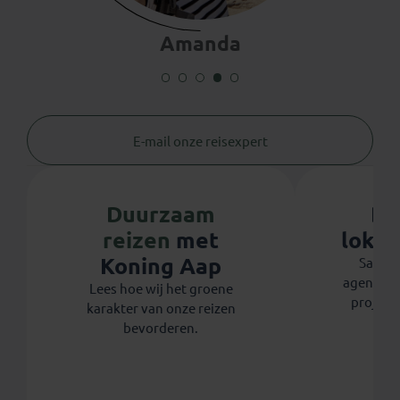
Amanda
E-mail onze reisexpert
Duurzaam
Bi
reizen
met
lokal
Koning Aap
Samen 
agenten s
Lees hoe wij het groene
project
karakter van onze reizen
bevorderen.