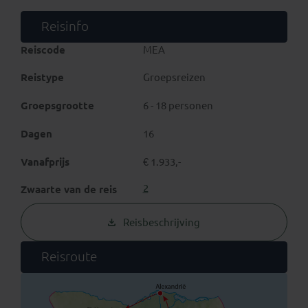
inneemt, maar ook de
koptische
en
islamitische
monumenten
en bouwkunst menig reiziger verbaasd
Reisinfo
doen staan. Ervaar het oude Egypte!
Reiscode
MEA
Reistype
Groepsreizen
Groepsgrootte
6 - 18 personen
Dagen
16
Vanafprijs
€ 1.933,-
2
Zwaarte van de reis
Reisbeschrijving
Reisroute