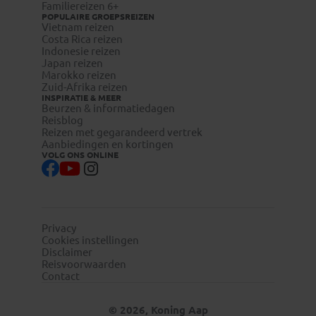
Familiereizen 6+
POPULAIRE GROEPSREIZEN
Vietnam reizen
Costa Rica reizen
visum-
Indonesie reizen
legalisatie.nl/koningaap-nl
Japan reizen
Marokko reizen
visum-
Zuid-Afrika reizen
legalisatie.nl/koningaap-be
INSPIRATIE & MEER
Beurzen & informatiedagen
Reisblog
Reizen met gegarandeerd vertrek
Aanbiedingen en kortingen
VOLG ONS ONLINE
Reizigers die niet beschikken over de Nederlandse of
Belgische nationaliteit, dienen zelf contact op te nemen
met de betreffende ambassade(s) en hun eventuele visum
te regelen.
Privacy
Cookies instellingen
Reizigers met meereizende kinderen onder de 18 jaar
Disclaimer
dienen zelf bij de betreffende ambassade/consulaat te
Reisvoorwaarden
Contact
informeren naar eventuele aanvullende toelatingseisen.
© 2026, Koning Aap