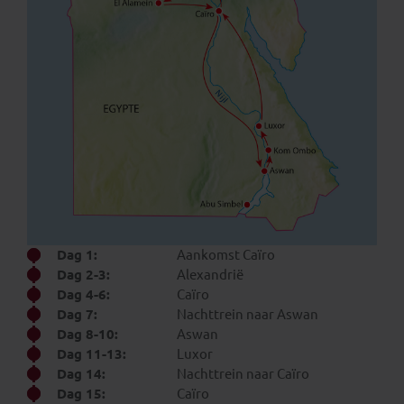
Dag 1:
Aankomst Caïro
Dag 2-3:
Alexandrië
Dag 4-6:
Caïro
Dag 7:
Nachttrein naar Aswan
Dag 8-10:
Aswan
Dag 11-13:
Luxor
Dag 14:
Nachttrein naar Caïro
Dag 15:
Caïro