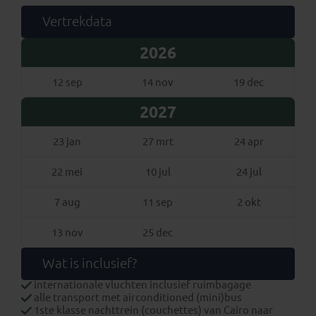
Vertrekdata
2026
12 sep
14 nov
19 dec
2027
23 jan
27 mrt
24 apr
22 mei
10 jul
24 jul
7 aug
11 sep
2 okt
13 nov
25 dec
Wat is inclusief?
internationale vluchten inclusief ruimbagage
alle transport met airconditioned (mini)bus
1ste klasse nachttrein (couchettes) van Cairo naar