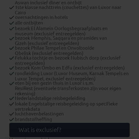
Aswan inclusief diner en ontbijt
1ste klasse nachttrein (couchettes) van Luxor naar
Cairo
overnachtingen in hotels
alle ontbijten
bezoek El Alamein Oorlogsbegraafplaats en
museum (exclusief entreegelden)
bezoek Memphis, Saqqara en piramides van
Gizeh (exclusief entreegelden)
bezoek Philae Tempel en Onvoltooide
Obelisk (exclusief entreegelden)
Felukka tochtje en bezoek Nubisch dorp (exclusief
entreegelden)
bezoek Kom Ombo en Edfu (exclusief entreegelden)
rondleiding Luxor (Luxor Museum, Karnak Tempels en
Luxor Tempel, exclusief entreegelden)
eten bij een gezin thuis in Luxor i.s.m.
ResiRest (eventuele transferkosten zijn voor eigen
rekening)
Nederlandstalige reisbegeleiding
lokale Engelstalige reisbegeleiding op specifieke
vertrekdata
luchthavenbelastingen
brandstofheffing
Wat is exclusief?