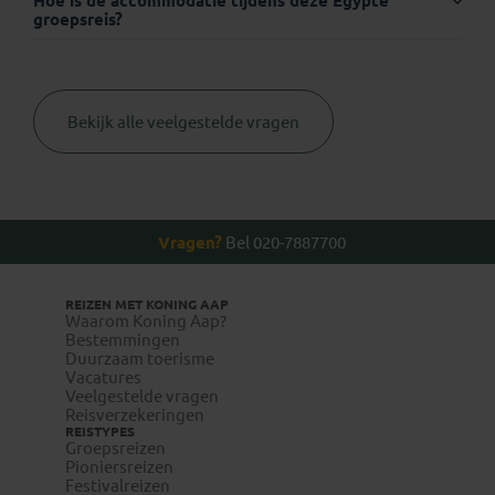
Hoe is de accommodatie tijdens deze Egypte
groepsreis?
Visum:
Bekijk alle veelgestelde vragen
Thuisvaccinatie.nl
Vragen?
Bel 020-7887700
REIZEN MET KONING AAP
Waarom Koning Aap?
Bestemmingen
www.wanda.be
Duurzaam toerisme
Vacatures
www.itg.be
Veelgestelde vragen
Reisverzekeringen
REISTYPES
Groepsreizen
Pioniersreizen
Festivalreizen