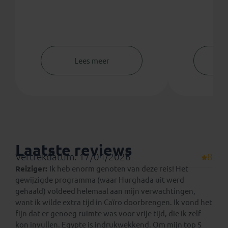
Lees meer
Laatste reviews
Vertrekdatum: 17/04/2026
8
Reiziger:
Ik heb enorm genoten van deze reis! Het
gewijzigde programma (waar Hurghada uit werd
gehaald) voldeed helemaal aan mijn verwachtingen,
want ik wilde extra tijd in Caïro doorbrengen. Ik vond het
fijn dat er genoeg ruimte was voor vrije tijd, die ik zelf
kon invullen. Egypte is indrukwekkend. Om mijn top 5