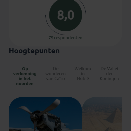
8,0
75 respondenten
Hoogtepunten
Op
De
Welkom
De Vallei
S
verkenning
wonderen
in
der
d
in het
van Caïro
Nubië
Koningen
b
noorden