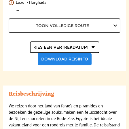
Luxor - Hurghada
...
Excursies
Reisdocumenten
TOON VOLLEDIGE ROUTE
Geldzaken
Kies een
vertrekdatum
Maaltijden
Gezondheid
DOWNLOAD REISINFO
Hotelverlenging
Klimaat en geografie
Reisbeschrijving
Reisbegeleiding en gidsen
We reizen door het land van farao's en piramides en
bezoeken de gezellige souks, maken een feluccatocht over
de Nijl en snorkelen in de Rode Zee. Egypte is het ideale
vakantieland voor een rondreis met je familie. De reisafstand