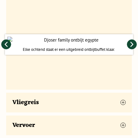
Elke ochtend staat er een uitgebreid ontbijtbuffet klaar.
Vliegreis
Het meest voorkomende vluchtschema staat
Vervoer
hieronder. Je kan ook het schema per vertrekdatum
In Egypte maken we gebruik van veel verschillende
bekijken. Vliegtijden en -maatschappijen zijn onder