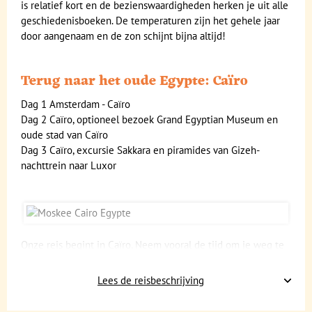
is relatief kort en de bezienswaardigheden herken je uit alle
geschiedenisboeken. De temperaturen zijn het gehele jaar
door aangenaam en de zon schijnt bijna altijd!
Terug naar het oude Egypte: Caïro
Dag 1 Amsterdam - Caïro
Dag 2 Caïro, optioneel bezoek Grand Egyptian Museum en
oude stad van Caïro
Dag 3 Caïro, excursie Sakkara en piramides van Gizeh-
nachttrein naar Luxor
Onze reis begint in Caïro. Neem vooral de tijd om je weg te
vinden in deze bruisende stad. Het drukke verkeer, de vele
mensen op straat, er gebeurt heel veel om je heen. Je komt
Lees de reisbeschrijving
hier al snel ogen en tijd tekort. Bezoek vooral het Grand
Egyptian Museum. Hier kun met gemak een aantal uren