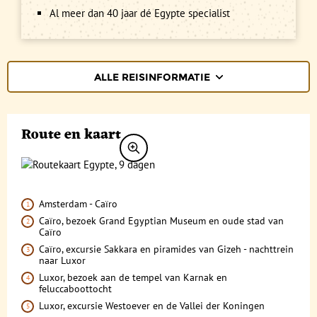
Al meer dan 40 jaar dé Egypte specialist
ALLE REISINFORMATIE
REISBESCHRIJVING
Route en kaart
VERTREKDATA/PRIJS
REVIEWS
PRAKTISCHE INFORMATIE
Amsterdam - Caïro
Caïro, bezoek Grand Egyptian Museum en oude stad van
Accommodatie
FAQ
Caïro
Caïro, excursie Sakkara en piramides van Gizeh - nachttrein
FOTO'S EN VIDEO
Vliegreis
naar Luxor
Luxor, bezoek aan de tempel van Karnak en
REIS BOEKEN
Vervoer
feluccaboottocht
Luxor, excursie Westoever en de Vallei der Koningen
Bij de reis inbegrepen