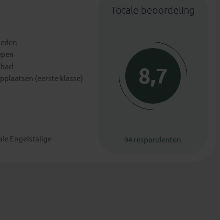
Totale beoordeling
heden
epen
mbad
8,7
pplaatsen (eerste klasse)
ale Engelstalige
94 respondenten