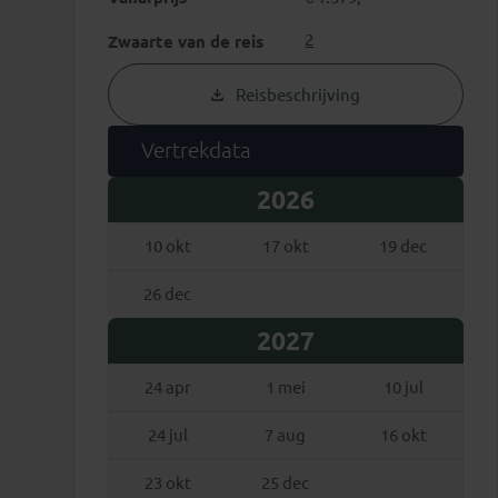
2
Zwaarte van de reis
Reisbeschrijving
Vertrekdata
2026
10 okt
17 okt
19 dec
26 dec
2027
24 apr
1 mei
10 jul
24 jul
7 aug
16 okt
mbenemend Luxor
'Stad van 
23 okt
25 dec