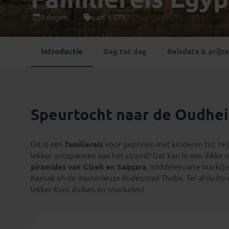
Mongolië
(1)
Tanzania
(1)
9 dagen
€ 1.579,-
v.a.
Nepal
(6)
Zimbabwe
(2)
Oezbekistan
(3)
Zuid-Afrika
(7)
Introductie
Dag tot dag
Reisdata & prijz
Singapore
(1)
Sri Lanka
(4)
Tadzjikistan
(1)
Taiwan
(1)
Speurtocht naar de Oudhe
Thailand
(8)
Tibet
(3)
Dit is een
familiereis
voor gezinnen met kinderen tot 19 
lekker ontspannen aan het strand? Dat kan in een dikke 
piramides van Gizeh en Saqqara
, middeleeuwse marktjes
Karnak en de
mysterieuze dodenstad Thebe. Ter afsluiting
lekker kunt duiken en snorkelen!