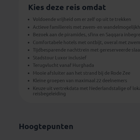
Kies deze reis omdat
Voldoende vrijheid om er zelf op uit te trekken
Actieve familiereis met zwem- en wandelmogelijk
Bezoek aan de piramides, sfinx en Saqqara inbegr
Comfortabele hotels met ontbijt, overal met zwe
Tijdbesparende nachttrein met gereserveerde slaa
Stadstour Luxor inclusief
Terugvlucht vanaf Hurghada
Mooie afsluiter aan het strand bij de Rode Zee
Kleine groepen van maximaal 22 deelnemers
Keuze uit vertrekdata met Nederlandstalige of lok
reisbegeleiding
Hoogtepunten