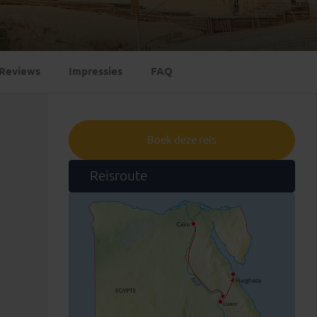
Emiraten
(1)
Reviews
Impressies
FAQ
Boek deze reis
Reisroute