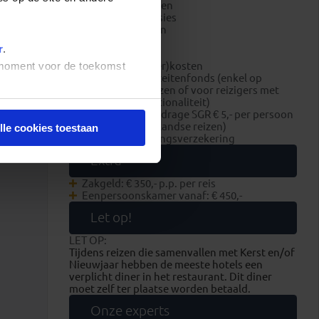
overige maaltijden
optionele excursies
alle entreegelden
visum
r
.
fooien
boekings(dossier)kosten
t moment voor de toekomst
bijdrage Calamiteitenfonds (enkel op
Nederlandse reizen of voor reizigers met
Nederlandse nationaliteit)
consumentenbijdrage SGR € 5,- per persoon
(enkel op Nederlandse reizen)
lle cookies toestaan
reis- en annuleringsverzekering
Extra
Zakgeld: € 350,- p.p. per reis
Eenpersoonskamer vanaf: € 450,-
Let op!
LET OP:
Tijdens reizen die samenvallen met Kerst en/of
Nieuwjaar hebben de meeste hotels een
verplicht diner in het restaurant. Dit diner
moet zelf ter plaatse worden betaald.
Onze experts