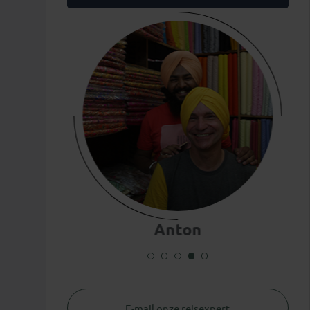
Amanda
E-mail onze reisexpert