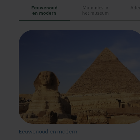
Eeuwenoud
Mummies in
Ade
en modern
het museum
Eeuwenoud en modern