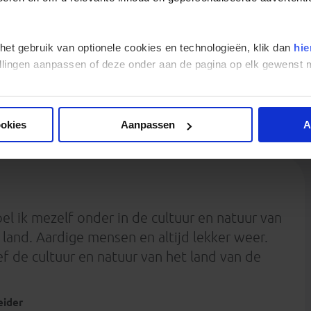
af en toe zelf vrij te zijn. Goed evenwicht ook tussen bezoeken
oek aan culturele sites. Hele goede lokale reisbegeleider. Met
epunten van het land te ontdekken!
 het gebruik van optionele cookies en technologieën, klik dan
hie
stellingen aanpassen of deze onder aan de pagina op elk gewens
ookies
Aanpassen
A
el ik mezelf onder in de cultuur en natuur van
land. Aardige mensen en altijd lekker weer.
f de cultuur en natuur van het land van de
eider