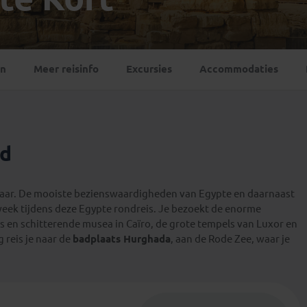
Georgië
(4)
Mexico
(4)
IJsland
(3)
Paraguay
(1)
Kosovo
(1)
Peru
(5)
Last minute reizen
Kroatië
(2)
en
Meer reisinfo
Excursies
Accommodaties
Suriname
(1)
Letland
(3)
Litouwen
(3)
Moldavië
(1)
Montenegro
(2)
id
Noord-Macedonië
(1)
jaar. De mooiste bezienswaardigheden van Egypte en daarnaast
week tijdens deze Egypte rondreis. Je bezoekt de enorme
 en schitterende musea in Caïro, de grote tempels van Luxor en
 reis je naar de
badplaats Hurghada
, aan de Rode Zee, waar je