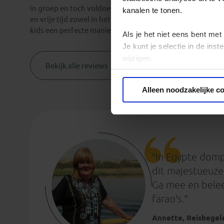
in groep en toch voldoende vrijheid voor de gezinnen om 
kanalen te tonen.
en vrije tijd zowel in het algemene programma als per bez
kids een perfecte manier om zorgeloos een aantal hoogt
Als je het niet eens bent met
Je kunt je selectie in de in
wijzigen.
Bekijk alle reviews
Privacy beleid
Alleen noodzakelijke c
“In Egypte domp
dit majestueuze 
Ga mee en belee
farao’s.”
Annette, Reisbegel