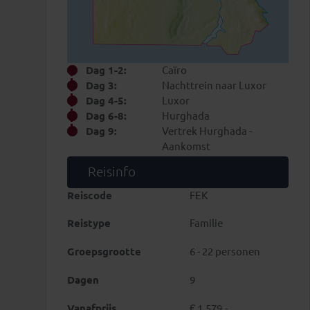
Dag 1-2:
Caïro
Dag 3:
Nachttrein naar Luxor
Dag 4-5:
Luxor
Dag 6-8:
Hurghada
Dag 9:
Vertrek Hurghada -
Aankomst
Reisinfo
Reiscode
FEK
Reistype
Familie
Groepsgrootte
6 - 22 personen
Dagen
9
Vanafprijs
€ 1.579,-