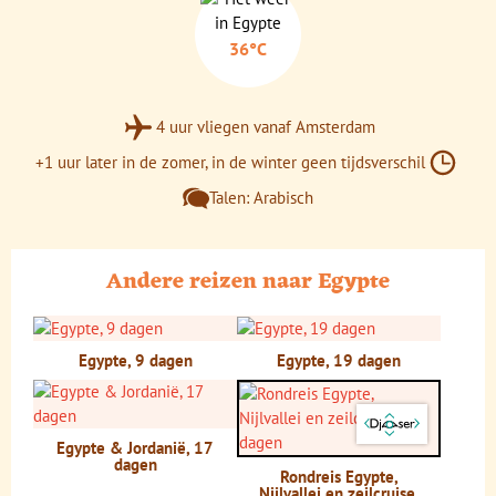
snorkelend te verkennen. In Caïro kun je de Cairo
tower bezoeken; vanaf de bovenste verdieping heb je
36°C
een adembenemend uitzicht over de stad.
Tip
: ben je student? Vraag dan een internationale
4 uur vliegen vanaf Amsterdam
studentenkaart (ISIC studentenkaart) aan. Hiermee
krijg je op sommige excursies 50% korting.
+1 uur later in de zomer, in de winter geen tijdsverschil
Talen: Arabisch
Andere reizen naar Egypte
Egypte, 9 dagen
Egypte, 19 dagen
Egypte & Jordanië, 17
dagen
Rondreis Egypte,
Nijlvallei en zeilcruise,