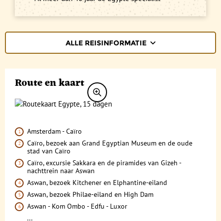
ALLE REISINFORMATIE
REISBESCHRIJVING
Route en kaart
VERTREKDATA/PRIJS
REVIEWS
PRAKTISCHE INFORMATIE
Amsterdam - Caïro
Caïro, bezoek aan Grand Egyptian Museum en de oude
Accommodatie
FAQ
stad van Caïro
Caïro, excursie Sakkara en de piramides van Gizeh -
FOTO'S EN VIDEO
Vliegreis
nachttrein naar Aswan
Aswan, bezoek Kitchener en Elphantine-eiland
REIS BOEKEN
Vervoer
Aswan, bezoek Philae-eiland en High Dam
Bij de reis inbegrepen
Aswan - Kom Ombo - Edfu - Luxor
...