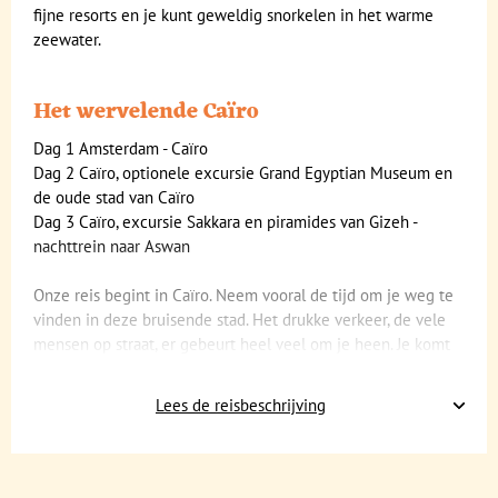
fijne resorts en je kunt geweldig snorkelen in het warme
zeewater.
Het wervelende Caïro
Dag 1 Amsterdam - Caïro
Dag 2 Caïro, optionele excursie Grand Egyptian Museum en
de oude stad van Caïro
Dag 3 Caïro, excursie Sakkara en piramides van Gizeh -
nachttrein naar Aswan
Onze reis begint in Caïro. Neem vooral de tijd om je weg te
vinden in deze bruisende stad. Het drukke verkeer, de vele
mensen op straat, er gebeurt heel veel om je heen. Je komt
hier al snel ogen en tijd tekort. Bezoek vooral het Egyptisch
museum. Hier kun met gemak een aantal uren ronddwalen.
Lees de reisbeschrijving
Trek goede schoenen aan, want Caïro is het beste lopend te
verkennen. Daarnaast neemt de reisbegeleider je graag mee
op een stadswandeling langs de hoogtepunten. Deze
excursie is ter plaatste te boeken.