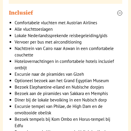
Inclusief
Tempels en eilanden langs de Nijl
Comfortabele vluchten met Austrian Airlines
Dag 4 Aswan, bezoek Kitchener- en Elephantine-eiland
Alle vluchttoeslagen
Dag 5 Aswan, bezoek Philae-eiland en High Dam
Lokale Nederlandssprekende reisbegeleiding/gids
Vervoer per bus met airconditioning
Nachttrein van Caïro naar Aswan in een comfortabele
couchette
Hotelovernachtingen in comfortabele hotels inclusief
ontbijt
Excursie naar de piramides van Gizeh
Optioneel bezoek aan het Grand Egyptian Museum
Bezoek Elephantine-eiland en Nubische dorpjes
Bezoek aan de piramides van Sakkara en Memphis
Diner bij de lokale bevolking in een Nubisch dorp
Excursie tempel van Philae, de High Dam en de
onvoltooide obelisk
Bezoek tempels bij Kom Ombo en Horus-tempel bij
's Ochtends vroeg komen we aan in Aswan, in het zuiden van
Edfu