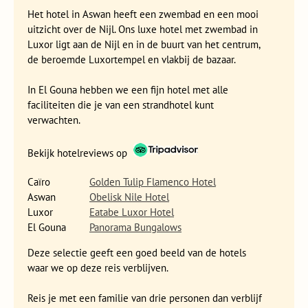
Het hotel in Aswan heeft een zwembad en een mooi
uitzicht over de Nijl. Ons luxe hotel met zwembad in
Luxor ligt aan de Nijl en in de buurt van het centrum,
de beroemde Luxortempel en vlakbij de bazaar.
In El Gouna hebben we een fijn hotel met alle
We stoppen bij Kom Ombo voor een bezoek aan het
faciliteiten die je van een strandhotel kunt
bijzondere tempelcomplex dat gewijd is aan de beruchte
verwachten.
krokodillengod Sobek, de god van het water. Het is niet zo
gek dat alles in het museum in teken staat van krokodillen. In
Bekijk hotelreviews op
de omgeving zijn ooit 300 gemummificeerde krokodillen
gevonden die je kunt bewonderen in het museum. Tijdens je
Caïro
Golden Tulip Flamenco Hotel
bezoek aan het museum ontdek je waarom deze
Aswan
Obelisk Nile Hotel
Nijlmonsters heilig waren.
Luxor
Eatabe Luxor Hotel
El Gouna
Panorama Bungalows
De volgende dag reizen we per bus naar Edfu en bezoeken
we de kolossale Horustempel die je al van ver boven het
Deze selectie geeft een goed beeld van de hotels
dorp ziet uitsteken. In de tempel ontdek je dat Horus een
waar we op deze reis verblijven.
belangrijke god was. Hij lijkt op een roofvogel en volgens de
oude Egyptische verhalen bracht Horus elke dag de zon aan
Reis je met een familie van drie personen dan verblijf