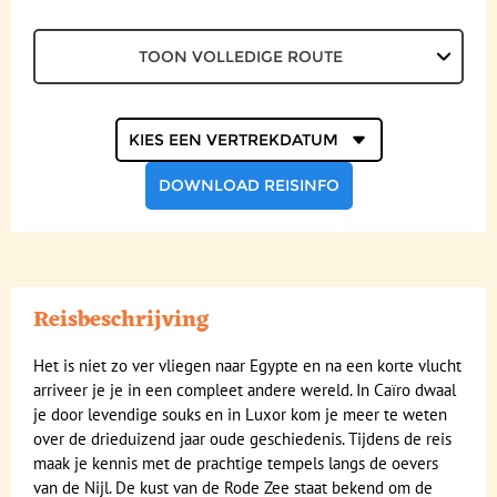
Excursies
TOON VOLLEDIGE ROUTE
Reisdocumenten
Geldzaken
Kies een
vertrekdatum
Maaltijden
DOWNLOAD REISINFO
Gezondheid
Hotelverlenging
Klimaat en geografie
Reisbeschrijving
Reisbegeleiding en gidsen
Het is niet zo ver vliegen naar Egypte en na een korte vlucht
arriveer je je in een compleet andere wereld. In Caïro dwaal
je door levendige souks en in Luxor kom je meer te weten
over de drieduizend jaar oude geschiedenis. Tijdens de reis
maak je kennis met de prachtige tempels langs de oevers
van de Nijl. De kust van de Rode Zee staat bekend om de