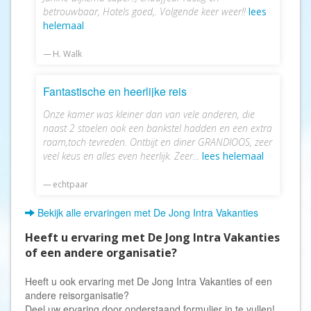
betrouwbaar, Hotels goed,. Volgende keer weer!!
lees
helemaal
H. Walk
Fantastische en heerlijke reis
Onze kamer was kleiner dan van vele anderen, die
naast 2 stoelen ook een bankstel hadden en een extra
raam,toch tevreden. Ontbijt en diner GRANDIOOS, zeer
veel keus en alles even heerlijk. Zeer...
lees helemaal
echtpaar
Bekijk alle ervaringen met De Jong Intra Vakanties
Heeft u ervaring met De Jong Intra Vakanties
of een andere organisatie?
Heeft u ook ervaring met De Jong Intra Vakanties of een
andere reisorganisatie?
Deel uw ervaring door onderstaand formulier in te vullen!