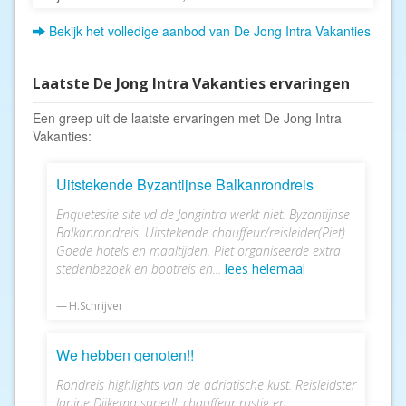
Bekijk het volledige aanbod van De Jong Intra Vakanties
Laatste De Jong Intra Vakanties ervaringen
Een greep uit de laatste ervaringen met De Jong Intra
Vakanties:
Uitstekende Byzantijnse Balkanrondreis
Enquetesite site vd de Jongintra werkt niet. Byzantijnse
Balkanrondreis. Uitstekende chauffeur/reisleider(Piet)
Goede hotels en maaltijden. Piet organiseerde extra
stedenbezoek en bootreis en...
lees helemaal
H.Schrijver
We hebben genoten!!
Rondreis highlights van de adriatische kust. Reisleidster
Janine Dijkema super!!, chauffeur rustig en