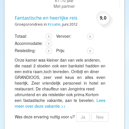
61-70 jaar
Met partner
Fantastische en heerlijke reis
9,0
Groepsrondreis in
Kroatië
, juni 2012
Totaal:
Vervoer:
9
8
Accommodatie:
9
Reisleiding:
Prijs:
9
8
Onze kamer was kleiner dan van vele anderen,
die naast 2 stoelen ook een bankstel hadden en
een extra raam,toch tevreden. Ontbijt en diner
GRANDIOOS, zeer veel keus en alles even
heerlijk. Zeer vriendelijk personeel in hotel en
restaurant. De chauffeur van Jongintra reed
uitmuntend en als reisleider ook prima.Kortom
een fastastische vakantie, aan te bevelen.
Lees
meer over deze vakantie >>
Was deze ervaring nuttig voor u?
Ja
Nee