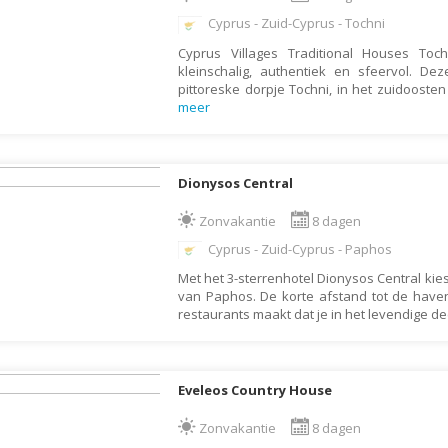
Denemarken
Wellness vakantie
Cyprus - Zuid-Cyprus - Tochni
Dominica
Winterreis
Cyprus Villages Traditional Houses Toc
Dominicaanse Republiek
Wintersport
kleinschalig, authentiek en sfeervol. De
pittoreske dorpje Tochni, in het zuidoost
Duitsland
Zonvakantie
meer
Ecuador
Egypte
Dionysos Central
El Salvador
Zonvakantie
8 dagen
Engeland
Cyprus - Zuid-Cyprus - Paphos
Estland
Met het 3-sterrenhotel Dionysos Central kies 
Faeröer
van Paphos. De korte afstand tot de haven
restaurants maakt dat je in het levendige d
Fiji
Filipijnen
Finland
Eveleos Country House
Frankrijk
Zonvakantie
8 dagen
Frans-Guyana