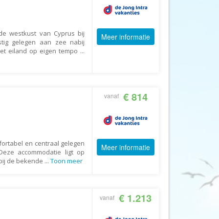
AV-Tours & Safaris
Aves Travels
de westkust van Cyprus bij
Meer informatie
Barrio Life
stig gelegen aan zee nabij
het eiland op eigen tempo
...
BBI Travel
Beaches
Bebsy
€ 814
vanaf
BeenInAsia
Belvilla
Best of Travel
fortabel en centraal gelegen
Beter-uit
Meer informatie
Deze accommodatie ligt op
 bij de bekende
...
Toon meer
Better Places
BoerenBed
Bolsjoj Reizen
€ 1.213
vanaf
BON travel