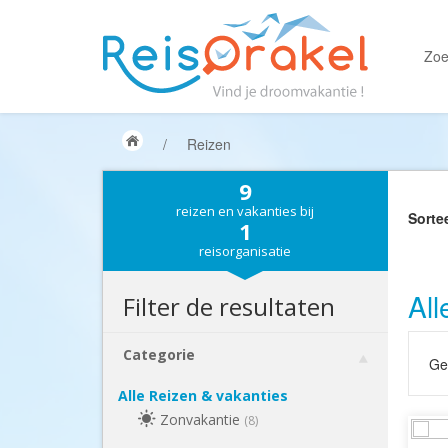
Zoe
/
Reizen
9
reizen en vakanties bij
Sorte
1
reisorganisatie
All
Filter de resultaten
Categorie
Gek
Alle Reizen & vakanties
Zonvakantie
(8)