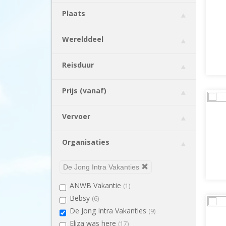
Duitsland
(121)
Plaats
Engeland
(94)
Finland
(12)
Werelddeel
Frankrijk
(71)
Griekenland
(68)
Reisduur
Hongarije
(24)
Ierland
(22)
Prijs (vanaf)
IJsland
(23)
Indonesië
(27)
Vervoer
Italië
(326)
Kroatië
(21)
Organisaties
Luxemburg
(2)
Maleisië
(9)
De Jong Intra Vakanties
Malta
(30)
ANWB Vakantie
(1)
Marokko
(17)
Bebsy
(6)
Nederland
(26)
De Jong Intra Vakanties
(9)
Noorwegen
(26)
Eliza was here
(17)
Oostenrijk
(121)