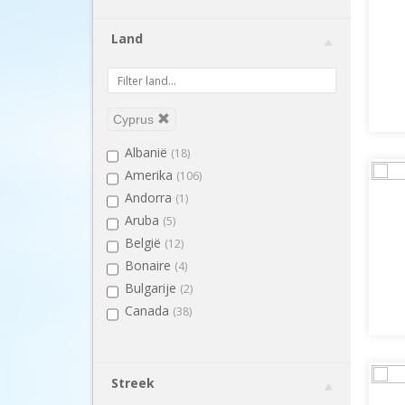
Land
Cyprus
Albanië
(18)
Amerika
(106)
Andorra
(1)
Aruba
(5)
België
(12)
Bonaire
(4)
Bulgarije
(2)
Canada
(38)
Costa Rica
(6)
Curaçao
(6)
Cyprus
(9)
Streek
Denemarken
(21)