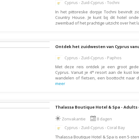
Cyprus - Zuid-Cyprus - Tochni
Galapagos Eilanden
In het pittoreske dorpje Tochni bevindt zi
Gambia
Country House. Je kunt bij dit hotel ond
zwembad of het prachtige uitzicht over het
Georgië
Ghana
Granada
Ontdek het zuidwesten van Cyprus van
Griekenland
Cyprus - Zuid-Cyprus - Paphos
Groenland
Met deze reis ontdek je een groot gede
Cyprus. Vanuit je 4* resort aan de kust kie
Guadeloupe
wandelen of fietsen, een boottocht naar 
meer
Guatemala
Honduras
Hongarije
Thalassa Boutique Hotel & Spa - Adults 
Ierland
Zonvakantie
8 dagen
IJsland
Cyprus - Zuid-Cyprus - Coral Bay
India
Thalassa Boutique Hotel & Spa is een 5-ster