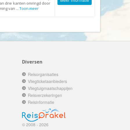
Meer informatie
Echt Ierland
 aan drie kanten omringd door
aming van
...
Toon meer
Effeweg
Egypt Unexpected Reizen
Eigen-Wijze Reizen
Eilandhoppen op Maat
Eliza was here
Equipovoetbalreizen
Diversen
Ervaar Reizen
Reisorganisaties
Eshi Eco Travel
Vliegticketaanbieders
Expedia
Vliegtuigmaatschappijen
Experience Nubia
Reisverzekeringen
ExperienceTravel
Reisinformatie
Exploring Colombia
Extracamp holidays
© 2008 - 2026
Eye4cycling