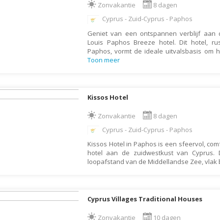
Zonvakantie
8 dagen
Botswana
Oud & Nieuw reis
Cyprus - Zuid-Cyprus - Paphos
Brazilië
Pretpark
Geniet van een ontspannen verblijf aan 
Britse Maagdeneilanden
Rondreis
Louis Paphos Breeze hotel. Dit hotel, ru
Paphos, vormt de ideale uitvalsbasis om 
Bulgarije
Safari
Toon meer
Cambodja
Singlereis
Canada
Sportreis
Kissos Hotel
Canarische Eilanden
Stedentrip
Zonvakantie
8 dagen
Chili
Taalcursus
Cyprus - Zuid-Cyprus - Paphos
China
Thema vakanties
Kissos Hotel in Paphos is een sfeervol, com
Colombia
Vakantiehuis
hotel aan de zuidwestkust van Cyprus. 
Costa Rica
loopafstand van de Middellandse Zee, vlak
Vakantiepark
Cuba
Vogelreis
Curaçao
Vrijwilligerswerk
Cyprus Villages Traditional Houses
Cyprus
Wandelvakantie
Zonvakantie
10 dagen