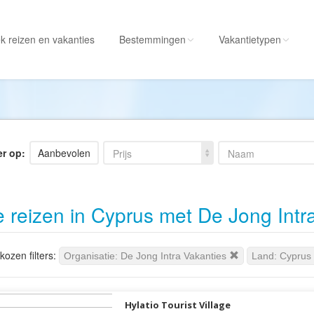
k reizen
en vakanties
Bestemmingen
Vakantietypen
Alle bestemmingen
Alle vakantietypen
Albanië
Actieve vakantie
Amerika
Autorondreis
er op:
Aanbevolen
Prijs
Naam
Amerikaanse
Autovakantie
Maagdeneilanden
Camperreis
e reizen in Cyprus met De Jong Intr
Andorra
Cruise
Angola
Culinaire vakantie
Antarctica
Culturele vakantie
ozen filters:
Organisatie: De Jong Intra Vakanties
Land: Cyprus
Antigua en Barbuda
Duik/snorkelvakant
Argentinië
Excursiereis
Hylatio Tourist Village