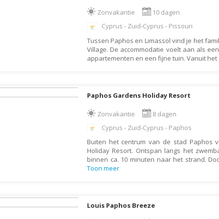
Armenië
Familiereis
Zonvakantie
10 dagen
Aruba
Fietsvakantie
Cyprus - Zuid-Cyprus - Pissouri
Australië
Fly and Drive
Tussen Paphos en Limassol vind je het famili
Azerbeidzjan
Formule 1 reis
Village. De accommodatie voelt aan als een
appartementen en een fijne tuin. Vanuit het
Bahama's
Fotoreis
Bahrein
Golfvakantie
Barbados
Groepsrondreis
Paphos Gardens Holiday Resort
België
Hotel
Zonvakantie
8 dagen
Belize
Individuele rondrei
Cyprus - Zuid-Cyprus - Paphos
Benin
Jongerenvakantie
Buiten het centrum van de stad Paphos 
Holiday Resort. Ontspan langs het zwemb
Bermuda
Kampeervakantie
binnen ca. 10 minuten naar het strand. Doo
Bhutan
Kerstreis
Toon meer
Bolivia
Motorreis
Bonaire
Muziekreis
Louis Paphos Breeze
Bosnië en Herzegovina
Natuurreis