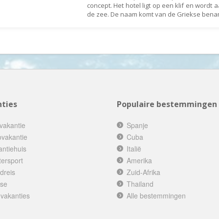
Indonesië
concept. Het hotel ligt op een klif en wordt
de zee. De naam komt van de Griekse ben
Israël
Italië
Jamaica
Japan
Jordanië
Kaaimaneilanden
ties
Populaire bestemmingen
Kaapverdië
vakantie
Spanje
Kazachstan
ovakantie
Cuba
Kenia
antiehuis
Italië
Kirgizië (Kirgizstan)
tersport
Amerika
Koeweit
dreis
Zuid-Afrika
ise
Thailand
Kroatië
 vakanties
Alle bestemmingen
Laos
Lesotho