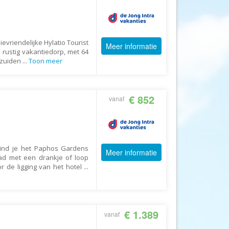
Afrika Reisopmaat
Airbnb
Aktiva Tours
evriendelijke Hylatio Tourist
Meer informatie
Allcamps
 rustig vakantiedorp, met 64
 zuiden
...
Toon meer
Alltours
Alpenreizen
€ 852
Ander Licht Reizen
vanaf
ANWB Camping
s
ANWB Vakantie
Arctic Adventure Expedities
vind je het Paphos Gardens
Meer informatie
ad met een drankje of loop
AsiaDirect
r de ligging van het hotel
...
Askja Reizen
Atma Asia Travel
Atma Reizen
€ 1.389
vanaf
Autoreiswinkel.nl