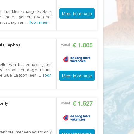
CruiseReizen.nl
ch het kleinschalige Eveleos
Meer informatie
Crystal Wings Holidays
er andere genieten van het
 landschap van
...
Toon meer
Cuba4all Reizen
Dades Reizen
€ 1.005
Dagboek Reizen
vanaf
uit Paphos
De Jong Intra Vakanties
Djoser
elte van het zonovergoten
s je voor een dagje cultuur,
DLX Travel
de Blue Lagoon, een
...
Toon
Meer informatie
DOE reizen
DP Reizen
Dreamlines
€ 1.527
vanaf
only
DrieTour
Eastpackers
Easy Israel Reizen
renhotel met een adults only