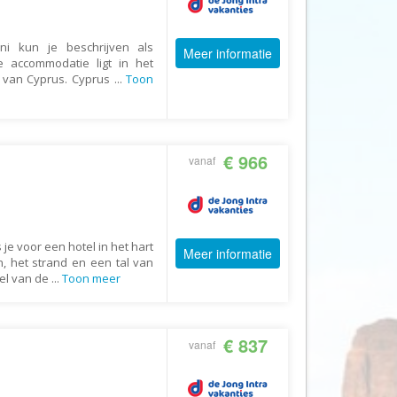
Booking.com
Budget Safari
hni kun je beschrijven als
Meer informatie
Bungalows.nl
ze accommodatie ligt in het
en van Cyprus. Cyprus
...
Toon
By June
Campings.com
Canvas Holidays
€ 966
vanaf
Captain Africa
Caribbean.nl
Center Parcs
je voor een hotel in het hart
Meer informatie
Chalet.nl
, het strand en een tal van
eel van de
...
Toon meer
Charlie's Travels
Cirkel
Club Med
€ 837
vanaf
Corendon
Cruise Travel