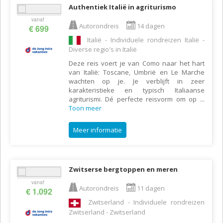
Authentiek Italië in agriturismo
vanaf
Autorondreis
14 dagen
€ 699
Italië - Individuele rondreizen Italië -
Diverse regio's in Italië
Deze reis voert je van Como naar het hart
van Italië: Toscane, Umbrië en Le Marche
wachten op je. Je verblijft in zeer
karakteristieke en typisch Italiaanse
agriturismi. Dé perfecte reisvorm om op
...
Toon meer
Meer informatie
Zwitserse bergtoppen en meren
vanaf
Autorondreis
11 dagen
€ 1.092
Zwitserland - Individuele rondreizen
Zwitserland - Zwitserland