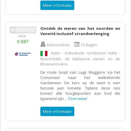
Meer informatie
Ontdek de meren van het noorden en
Venetië inclusief strandverlenging
vanaf
€ 687
Autorondreis
13 dagen
Italië - Individuele rondreizen Italië -
Noord-Italië, de Italiaanse meren en de
Bloemenrivièra
De route loopt van Lago Maggiore via het
Comomeer naar het welbekende
Gardameer. De kers op de taart is een
bezoek aan Venetië. Tijdens deze reis
komen alle hoogtepunten aan bod die
typerend zijn
...
Toon meer
Meer informatie