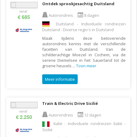
Ontdek sprookjesachtig Duitsland
vanaf
Autorondreis
8 dagen
€ 685
Duitsland - Individuele rondreizen
Duitsland - Diverse regio's in Duitsland
Maak tijdens deze betoverende
autorondreis kennis met de verschillende
facetten van Duitsland. Van de
schilderachtige Moezel in Cochem, via de
serene Diemelsee in het Sauerland tot de
groene heuvels
...
Toon meer
Meer informatie
Train & Electric Drive Sicilië
vanaf
Autorondreis
12 dagen
€ 2.250
Italië - Individuele rondreizen Italië -
Sicilië