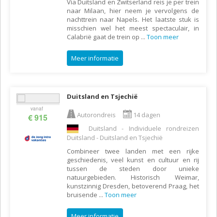
Via Duitsland en Zwitserland reis je per trein
naar Milaan, hier neem je vervolgens de
nachttrein naar Napels. Het laatste stuk is
misschien wel het meest spectaculair, in
Calabrië gaat de trein op
...
Toon meer
Meer informatie
Duitsland en Tsjechië
vanaf
Autorondreis
14 dagen
€ 915
Duitsland - Individuele rondreizen
Duitsland - Duitsland en Tsjechië
Combineer twee landen met een rijke
geschiedenis, veel kunst en cultuur en rij
tussen de steden door unieke
natuurgebieden. Historisch Weimar,
kunstzinnig Dresden, betoverend Praag, het
bruisende
...
Toon meer
Meer informatie