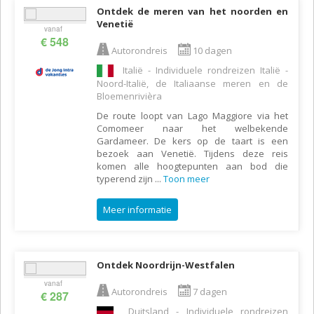
Ontdek de meren van het noorden en
Venetië
vanaf
€ 548
Autorondreis
10 dagen
Italië - Individuele rondreizen Italië -
Noord-Italië, de Italiaanse meren en de
Bloemenrivièra
De route loopt van Lago Maggiore via het
Comomeer naar het welbekende
Gardameer. De kers op de taart is een
bezoek aan Venetië. Tijdens deze reis
komen alle hoogtepunten aan bod die
typerend zijn
...
Toon meer
Meer informatie
Ontdek Noordrijn-Westfalen
vanaf
Autorondreis
7 dagen
€ 287
Duitsland - Individuele rondreizen