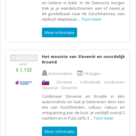
en Umbrïe in Italië. In de Zwitserse bergen
trek je je wandelschoenen aan of neem je
de gondelbaan naar de Oeschinensee, een
idyllisch diepblauw
...
Toon meer
Meer informatie
Het mooiste van Slovenië en noordelijk
Kroatië
vanaf
€ 1.132
Autorondreis
14 dagen
Slovenië - Individuele rondreizen
Slovenië - Slovenië
Combineer Slovenië en Kroatië in één
autorondreis en laat je betoveren door een
mix van hoofdsteden, cultuur, natuur en
ontspanning aan de kust. Je verblijft overal 2
nachten en in Pula zelfs 3
...
Toon meer
Meer informatie