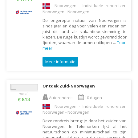
Noorwegen - Individuele rondreizen
Noorwegen - Noorwegen
De ongerepte natuur van Noorwegen is
sinds jaar en dag voor velen een reden om
juist dit land als vakantiebestemming te
kiezen. De ruige kustlijn wordt gevormd door
fjorden, waarvan de armen uitlopen
...
Toon
meer
Meer informatie
Ontdek Zuid-Noorwegen
vanaf
Autorondreis
10 dagen
€ 813
Noorwegen - Individuele rondreizen
Noorwegen - Noorwegen
Deze rondreis brengt je door het zuiden van
Noorwegen. In Telemarken lijkt al het
natuurschoon op miniatuurschaal te zijn
samengebracht en aan de kust zorgen de