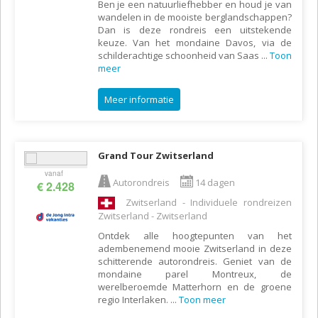
Ben je een natuurliefhebber en houd je van
wandelen in de mooiste berglandschappen?
Dan is deze rondreis een uitstekende
keuze. Van het mondaine Davos, via de
schilderachtige schoonheid van Saas
...
Toon
meer
Meer informatie
Grand Tour Zwitserland
vanaf
Autorondreis
14 dagen
€ 2.428
Zwitserland - Individuele rondreizen
Zwitserland - Zwitserland
Ontdek alle hoogtepunten van het
adembenemend mooie Zwitserland in deze
schitterende autorondreis. Geniet van de
mondaine parel Montreux, de
werelberoemde Matterhorn en de groene
regio Interlaken.
...
Toon meer