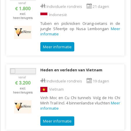
vanaf
Individuele rondreis
21 dagen
€ 1.800
excl.
Indonesië
heen/terugreis
Tuben en picknicken Orang-oetans in de
jungle Sfeertje op Nusa Lembongan
Meer
informatie
Meer informatie
Heden en verleden van Vietnam
vanaf
Individuele rondreis
19 dagen
€ 3.200
excl.
Vietnam
heen/terugreis
Vinh Moc en Cu Chi tunnels Volg de Ho Chi
Minh Trail Incl. 4 binnenlandse vluchten
Meer
informatie
Meer informatie