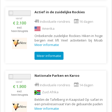
Actief in de zuidelijke Rockies
vanaf
Individuele rondreis
16 dagen
€ 2.100
excl.
Amerika
heen/terugreis
Onbekende zuidelijke Rockies Hiken in hoge
bergen met lift Veel activiteiten bij Moab
Meer informatie
Meer informatie
Nationale Parken en Karoo
vanaf
Individuele rondreis
14 dagen
€ 1.900
excl.
Zuid Afrika
heen/terugreis
Beklim de Tafelberg in Kaapstad Op safari in
een privéreservaat Van de gebaande paden
Meer informatie