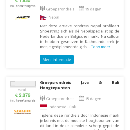
€ 1.935
incl. heen/terugreis
Groepsrondreis
19 dagen
Nepal
Met deze actieve rondreis Nepal profileert
Shoestring zich als dé Nepalspecialist op de
Nederlandse en Belgische markt. Na cultuur
te hebben gesnoven in Kathmandu trek je
met je gediplomeerde gids
...
Toon meer
Meer informatie
Groepsrondreis Java & Bali
Hoogtepunten
vanaf
€ 2.079
Groepsrondreis
15 dagen
incl. heen/terugreis
Indonesië - Bali
Tijdens deze rondreis door Indonesië maak
je kennis met de mooiste hoogtepunten van
dit land in deze complete, scherp geprijsde