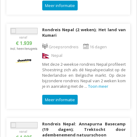
Meer informatie
Rondreis Nepal (2 weken); Het land van
Kumari
vanaf
€ 1.939
Groepsrondreis
16 dagen
incl. heen/terugreis
Nepal
Met deze 2-weekse rondreis Nepal profileert
Shoestring zich als dé Nepalspecialist op de
Nederlandse en Belgische markt. Op deze
bijzondere rondreis Nepal van 2 weken kom
je in aanraking met de
...
Toon meer
Meer informatie
Rondreis Nepal: Annapurna Basecamp
(19 dagen); Trektocht door
vanaf
adembenemend natuurschoon