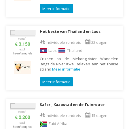
Meer informatie
Het beste van Thailand en Laos
vanaf
Individuele rondreis
22 dagen
€ 3.150
excl.
Laos
Thailand
heen/terugreis
Cruisen op de Mekong-rivier Wandelen
langs de River Kwai Relaxen aan het Thaise
strand
Meer informatie
Meer informatie
Safari, Kaapstad en de Tuinroute
vanaf
Individuele rondreis
15 dagen
€ 2.200
excl.
Zuid Afrika
heen/terugreis