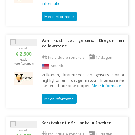
informatie
Meer informatie
Van kust tot geisers; Oregon en
Yellowstone
vanaf
€ 2.500
Individuele rondreis
17 dagen
excl.
heen/terugreis
Amerika
Vulkanen, kratermeer en geisers Combi
highlights en rustige natuur Interessante
steden, charmante dorpen
Meer informatie
Meer informatie
Kerstvakantie Sri Lanka in 2 weken
vanaf
Individuele rondreis
15 dagen