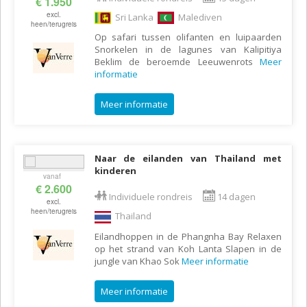
€ 1.950
excl.
Sri Lanka
Malediven
heen/terugreis
Op safari tussen olifanten en luipaarden
Snorkelen in de lagunes van Kalipitiya
Beklim de beroemde Leeuwenrots
Meer
informatie
Meer informatie
Naar de eilanden van Thailand met
kinderen
vanaf
€ 2.600
Individuele rondreis
14 dagen
excl.
heen/terugreis
Thailand
Eilandhoppen in de Phangnha Bay Relaxen
op het strand van Koh Lanta Slapen in de
jungle van Khao Sok
Meer informatie
Meer informatie