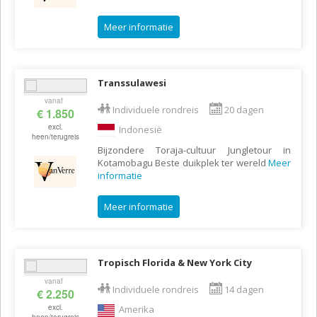
Meer informatie
Transsulawesi
vanaf
Individuele rondreis
20 dagen
€ 1.850
excl.
Indonesië
heen/terugreis
Bijzondere Toraja-cultuur Jungletour in
Kotamobagu Beste duikplek ter wereld
Meer
informatie
Meer informatie
Tropisch Florida & New York City
vanaf
Individuele rondreis
14 dagen
€ 2.250
excl.
Amerika