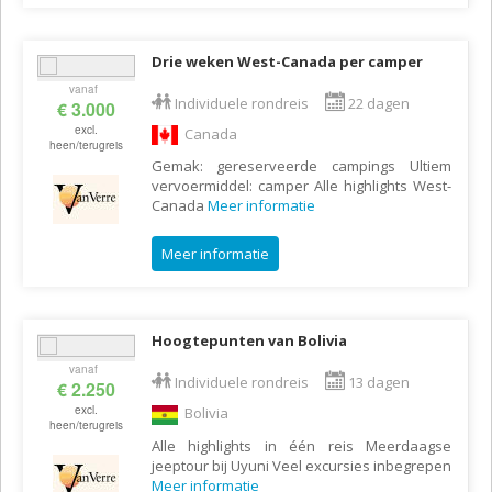
Drie weken West-Canada per camper
vanaf
Individuele rondreis
22 dagen
€ 3.000
excl.
Canada
heen/terugreis
Gemak: gereserveerde campings Ultiem
vervoermiddel: camper Alle highlights West-
Canada
Meer informatie
Meer informatie
Hoogtepunten van Bolivia
vanaf
Individuele rondreis
13 dagen
€ 2.250
excl.
Bolivia
heen/terugreis
Alle highlights in één reis Meerdaagse
jeeptour bij Uyuni Veel excursies inbegrepen
Meer informatie