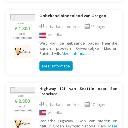
Onbekend binnenland van Oregon
vanaf
Individuele rondreis
13 dagen
€ 1.800
excl.
Amerika
heen/terugreis
Weg van de gebaande paden Heerlijke
wijnen proeven Onwerkelijke kleuren
Painted Hills
Meer informatie
Meer informatie
Highway 101 van Seattle naar San
Francisco
vanaf
€ 2.350
Individuele rondreis
17 dagen
excl.
heen/terugreis
Amerika
Iconische Highway 1 Mix van steden en
natuur Groen Olympic National Park
Meer