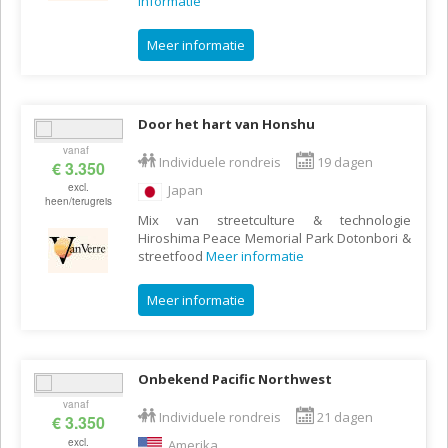
informatie
Meer informatie
Door het hart van Honshu
vanaf
Individuele rondreis
19 dagen
€ 3.350
excl.
Japan
heen/terugreis
Mix van streetculture & technologie
Hiroshima Peace Memorial Park Dotonbori &
streetfood
Meer informatie
Meer informatie
Onbekend Pacific Northwest
vanaf
Individuele rondreis
21 dagen
€ 3.350
excl.
Amerika