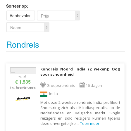
Sorteer op:
Aanbevolen
Prijs
Naam
Rondreis
Rondreis Noord India (2 weken); Oog
voor schoonheid
vanaf
€ 1.535
Groepsrondreis
16 dagen
incl. heen/terugreis
India
Met deze 2-weekse rondreis India profileert
Shoestring zich als dé Indiaspecialist op de
Nederlandse en Belgische markt. Single
reizigers en solo reizigers kunnen tijdens
deze onvergetelijke
...
Toon meer