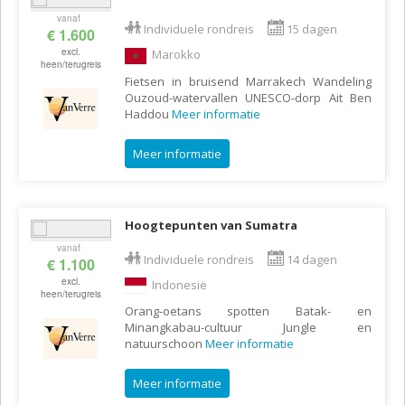
vanaf
Individuele rondreis
15 dagen
€ 1.600
excl.
Marokko
heen/terugreis
Fietsen in bruisend Marrakech Wandeling
Ouzoud-watervallen UNESCO-dorp Ait Ben
Haddou
Meer informatie
Meer informatie
Hoogtepunten van Sumatra
vanaf
Individuele rondreis
14 dagen
€ 1.100
excl.
Indonesië
heen/terugreis
Orang-oetans spotten Batak- en
Minangkabau-cultuur Jungle en
natuurschoon
Meer informatie
Meer informatie