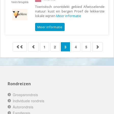
heen/terugreis
Toeristisch onontdekt gebied Afwisselende
natuur: kust en bergen Proef de lekkerste
lokale wijnen
Meer informatie
Meer informatie
1
2
3
4
5
Rondreizen
Groepsrondreis
Individuele rondreis
Autorondreis
Familiereis