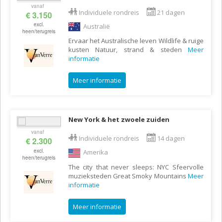
vanaf
Individuele rondreis
21 dagen
€ 3.150
excl.
Australië
heen/terugreis
Ervaar het Australische leven Wildlife & ruige
kusten Natuur, strand & steden
Meer
informatie
Meer informatie
New York & het zwoele zuiden
vanaf
Individuele rondreis
14 dagen
€ 2.300
excl.
Amerika
heen/terugreis
The city that never sleeps: NYC Sfeervolle
muzieksteden Great Smoky Mountains
Meer
informatie
Meer informatie