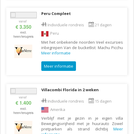
Peru Compleet
vanaf
Individuele rondreis
21 dagen
€ 3.350
excl.
Peru
heen/terugreis
Met het onbekende noorden Veel excursies
inbegrepen Van de bucketlist: Machu Picchu
Meer informatie
Meer informatie
Villacombi Florida in 2 weken
vanaf
Individuele rondreis
15 dagen
€ 1.400
excl.
Amerika
heen/terugreis
Verblijf met je gezin in je eigen villa
Bewegingsvrijheid met je huurauto Zowel
pretparken als strand dichtbij
Meer