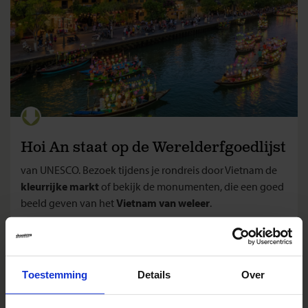
Hoi An staat op de Werelderfgoedlijst
van UNESCO. Bezoek tijdens je rondreis door Vietnam de
kleurrijke markt
of bekijk de monumenten, die een goed
beeld geven van het
Vietnam van weleer
.
Toestemming
Details
Over