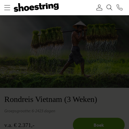
Rondreis Vietnam (3 Weken)
groepsgrootte: 6-24
23 dagen
v.a. € 2.371,-
Boek