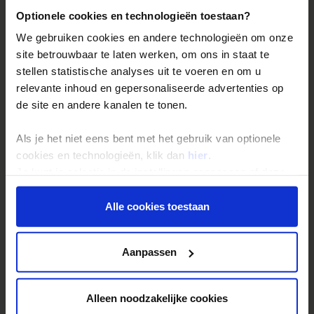
Optionele cookies en technologieën toestaan?
We gebruiken cookies en andere technologieën om onze
site betrouwbaar te laten werken, om ons in staat te
stellen statistische analyses uit te voeren en om u
relevante inhoud en gepersonaliseerde advertenties op
de site en andere kanalen te tonen.
Hanoi
Als je het niet eens bent met het gebruik van optionele
heeft met haar diverse, in de stad gelegen meren, een
cookies en technologieën, klik dan
hier
.
unieke sfeer. De
koloniale villa's
geven de stad een
Je kunt je selectie in de instellingen aanpassen of deze
zichtbaar Frans tintje
.
onder aan de pagina op elk gewenst moment voor de
toekomst wijzigen.
Alle cookies toestaan
Privacy beleid
Aanpassen
Alleen noodzakelijke cookies