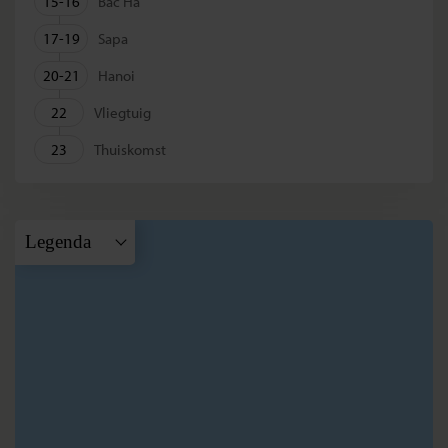
15-16
Bac Ha
17-19
Sapa
20-21
Hanoi
22
Vliegtuig
23
Thuiskomst
Legenda
A
Ho Chi Minh
City
B
Nha Trang
C
Whale Island
D
Hoi An
E
Hué