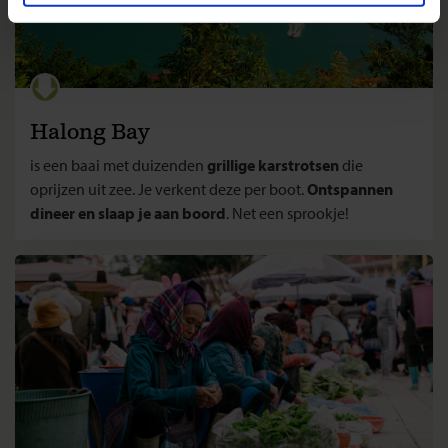
Halong Bay
is een baai met duizenden
grillige karstrotsen
die
oprijzen uit zee. Je verkent deze per boot.
Ontspannen
dineer en slaap je aan boord
. Net een sprookje!