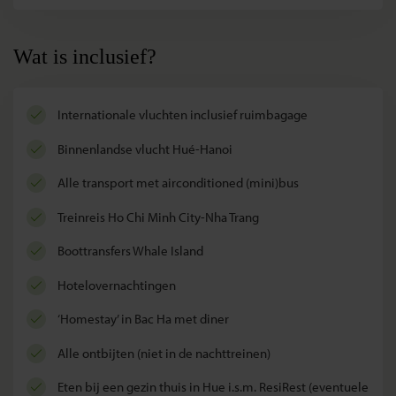
Wat is inclusief?
internationale vluchten inclusief ruimbagage
binnenlandse vlucht Hué-Hanoi
alle transport met airconditioned (mini)bus
treinreis Ho Chi Minh City-Nha Trang
boottransfers Whale Island
hotelovernachtingen
‘homestay’ in Bac Ha met diner
alle ontbijten (niet in de nachttreinen)
eten bij een gezin thuis in Hue i.s.m. ResiRest (eventuele