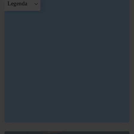
Legenda
A
Ho Chi Minh
City
B
Nha Trang
C
Whale Island
D
Hoi An
E
Hué
F
Hanoi
G
Halong Baai
H
Hanoi
I
Bac Ha
J
Sapa
K
Hanoi