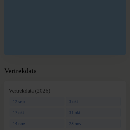
F
Hanoi
G
Halong Baai
H
Hanoi
I
Bac Ha
J
Sapa
K
Hanoi
Vertrekdata
Vertrekdata (2026)
12 sep
3 okt
17 okt
31 okt
14 nov
28 nov