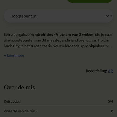
Een weergaloze
rondreis door Vietnam van 3 weken
, die je naar
alle hoogtepunten van dit meeslepende land brengt: van Ho Chi
Minh City in het zuiden tot de overweldigende
sprookjesbaai van
Ha Long
in het noorden. Je maakt in de bergen bij Sapa kennis
met de
Etnische groepen in Vietnam
en ziet de monumentale
overblijfselen van oude beschavingen
. Vietnam is een
charmant, stijlvol land, waar nog veel te ontdekken valt voor single
Beoordeling
8,2
en solo reizigers op historisch, cultureel en culinair gebied.
Over de reis
Reiscode:
SVI
Zwaarte van de reis:
B